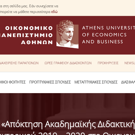
 στη σελίδα μας. Εάν συνεχίσετε να
Μπορείτε να μάθετε περισσότερα
εδώ
 ΔΙΑΧΕΙΡΙΣΗΣ ΠΑΡΑΠΟΝΩΝ
ΩΡΕΣ ΓΡΑΦΕΙΟΥ ΔΙΔΑΣΚΟΝΤΩΝ
ΠΡΟΚΗΡΥΞΕΙΣ
NEWSL
ΦΙΟΙ ΦΟΙΤΗΤΕΣ
ΠΡΟΠΤΥΧΙΑΚΕΣ ΣΠΟΥΔΕΣ
ΜΕΤΑΠΤΥΧΙΑΚΕΣ ΣΠΟΥΔΕΣ
ΔΙΑΣΦΑ
«Απόκτηση Ακαδημαϊκής Διδακτικής