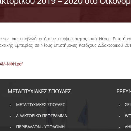
ακτορικού 2019 – 2020 στο Οικονο
οντος
για υποβολή αιτήσεων υποψηφιότητας από Νέους Επιστήμονε
κτικής Εμπειρίας σε Νέους Επιστήμονες Κατόχους Διδακτορικού 20
4Μ-ΝΦΗ.pdf
ΜΕΤΑΠΤΥΧΙΑΚΕΣ ΣΠΟΥΔΕΣ
ΕΡΕΥ
ΜΕΤΑΠΤΥΧΙΑΚΕΣ ΣΠΟΥΔΕΣ
ΣΕ
ΔΙΔΑΚΤΟΡΙΚΟ ΠΡΟΓΡΑΜΜΑ
WO
ΠΕΡΙΒΑΛΛΟΝ - ΥΠΟΔΟΜΗ
ΔΗ