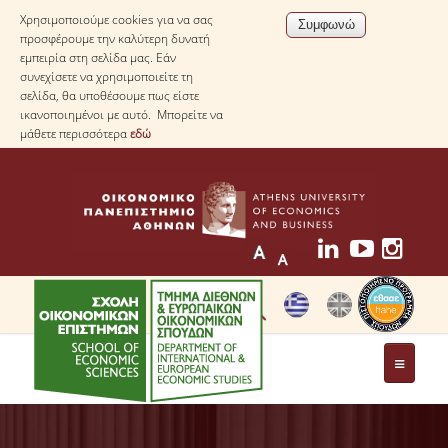
Χρησιμοποιούμε cookies για να σας
προσφέρουμε την καλύτερη δυνατή
εμπειρία στη σελίδα μας. Εάν
συνεχίσετε να χρησιμοποιείτε τη
σελίδα, θα υποθέσουμε πως είστε
ικανοποιημένοι με αυτό. Μπορείτε να
μάθετε περισσότερα
εδώ
ΤΟ ΤΜΗΜΑ
ΜΕ ΜΙΑ ΜΑΤΙΑ