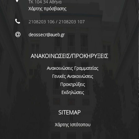
ΤΚ 104 34 Αθήνα
ΜΕΤΑΔΙΔΑΚΤΟΡΕΣ
Χάρτης πρόσβασης
ΔΙΟΙΚΗΤΙΚΟ ΠΡΟΣΩΠΙΚΟ
2108203 106 / 2108203 107
ΕΡΓΑΣΤΗΡΙΑΚΟ ΠΡΟΣΩΠΙΚΟ
deossecr@aueb.gr
ΜΗΤΡΩΟ ΓΝΩΣΤΙΚΩΝ ΑΝΤΙΚΕΙΜΕΝΩΝ
ΤΜΗΜΑΤΟΣ
ΑΝΑΚΟΙΝΩΣΕΙΣ/ΠΡΟΚΗΡΥΞΕΙΣ
ΜΗΤΡΩΑ ΜΕΛΩΝ ΤΜΗΜΑΤΟΣ
Ανακοινώσεις Γραμματείας
Γενικές Ανακοινώσεις
ΥΠΟΨΗΦΙΟΙ ΦΟΙΤΗΤΕΣ
Προκηρύξεις
Εκδηλώσεις
ΓΙΑΤΙ ΔΕΟΣ
ΟΙΚΟΝΟΜΙΚΑ ΜΕ ΔΙΕΘΝΗ ΔΙΑΣΤΑΣΗ
SITEMAP
ΔΙΕΠΙΣΤΗΜΟΝΙΚΟΤΗΤΑ
Χάρτης Ιστότοπου
ΣΥΝΕΙΣΦΟΡΑ ΚΑΘΗΓΗΤΩΝ