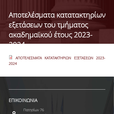
ΓΕΝΙΚΕΣ ΠΛΗΡΟΦΟΡΙΕΣ
Αποτελέσματα κατατακτηρίων
ΔΙΟΙΚΗΣΗ ΤΟΥ ΤΜΗΜΑΤΟΣ
εξετάσεων του τμήματος
ΓΡΑΜΜΑΤΕΙΑ ΠΡΟΠΤΥΧΙΑΚΩΝ ΣΠΟΥΔΩΝ
ακαδημαϊκού έτους 2023-
ΓΡΑΜΜΑΤΕΙΕΣ ΜΕΤΑΠΤΥΧΙΑΚΩΝ ΣΠΟΥΔΩΝ
2024.
EUROLAB
ΑΠΟΤΕΛΕΣΜΑΤΑ ΚΑΤΑΤΑΚΤΗΡΙΩΝ ΕΞΕΤΑΣΕΩΝ 2023-
TESTIMONIALS ΑΠΟΦΟΙΤΩΝ
2024
ΑΝΘΡΩΠΙΝΟ ΔΥΝΑΜΙΚΟ
ΜΕΛΗ ΔΕΠ
ΕΠΙΤΙΜΟΙ ΔΙΔΑΚΤΟΡΕΣ / ΕΡΕΥΝΗΤΙΚΟΙ
ΕΤΑΙΡΟΙ
ΕΠΙΚΟΙΝΩΝΙΑ
ΕΝΤΕΤΑΛΜΕΝΟΙ ΔΙΔΑΣΚΟΝΤΕΣ
Πατησίων 76