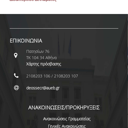
ΜΕΤΑΔΙΔΑΚΤΟΡΕΣ
ΔΙΟΙΚΗΤΙΚΟ ΠΡΟΣΩΠΙΚΟ
ΕΡΓΑΣΤΗΡΙΑΚΟ ΠΡΟΣΩΠΙΚΟ
ΕΠΙΚΟΙΝΩΝΙΑ
ΜΗΤΡΩΟ ΓΝΩΣΤΙΚΩΝ ΑΝΤΙΚΕΙΜΕΝΩΝ
ΤΜΗΜΑΤΟΣ
Πατησίων 76
ΤΚ 104 34 Αθήνα
ΜΗΤΡΩΑ ΜΕΛΩΝ ΤΜΗΜΑΤΟΣ
Χάρτης πρόσβασης
ΥΠΟΨΗΦΙΟΙ ΦΟΙΤΗΤΕΣ
2108203 106 / 2108203 107
ΓΙΑΤΙ ΔΕΟΣ
deossecr@aueb.gr
ΟΙΚΟΝΟΜΙΚΑ ΜΕ ΔΙΕΘΝΗ ΔΙΑΣΤΑΣΗ
ΑΝΑΚΟΙΝΩΣΕΙΣ/ΠΡΟΚΗΡΥΞΕΙΣ
ΔΙΕΠΙΣΤΗΜΟΝΙΚΟΤΗΤΑ
Ανακοινώσεις Γραμματείας
ΣΥΝΕΙΣΦΟΡΑ ΚΑΘΗΓΗΤΩΝ
Γενικές Ανακοινώσεις