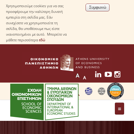
Χρησιμοποιούμε cookies για να σας
προσφέρουμε την καλύτερη δυνατή
εμπειρία στη σελίδα μας. Εάν
συνεχίσετε να χρησιμοποιείτε τη
σελίδα, θα υποθέσουμε πως είστε
ικανοποιημένοι με αυτό. Μπορείτε να
μάθετε περισσότερα
εδώ
ΤΟ ΤΜΗΜΑ
ΜΕ ΜΙΑ ΜΑΤΙΑ