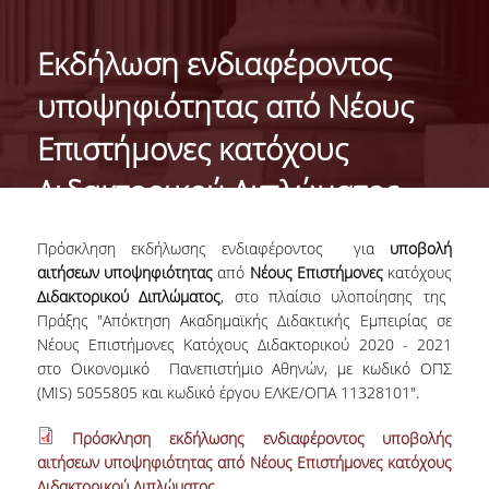
ΓΕΝΙΚΕΣ ΠΛΗΡΟΦΟΡΙΕΣ
Εκδήλωση ενδιαφέροντος
ΔΙΟΙΚΗΣΗ ΤΟΥ ΤΜΗΜΑΤΟΣ
υποψηφιότητας από Νέους
ΓΡΑΜΜΑΤΕΙΑ ΠΡΟΠΤΥΧΙΑΚΩΝ ΣΠΟΥΔΩΝ
Επιστήμονες κατόχους
ΓΡΑΜΜΑΤΕΙΕΣ ΜΕΤΑΠΤΥΧΙΑΚΩΝ ΣΠΟΥΔΩΝ
Διδακτορικού Διπλώματος
EUROLAB
Πρόσκληση εκδήλωσης ενδιαφέροντος για
υποβολή
TESTIMONIALS ΑΠΟΦΟΙΤΩΝ
αιτήσεων υποψηφιότητας
από
Νέους Επιστήμονες
κατόχους
Διδακτορικού Διπλώματος
, στο πλαίσιο υλοποίησης της
ΑΝΘΡΩΠΙΝΟ ΔΥΝΑΜΙΚΟ
Πράξης "Απόκτηση Ακαδημαϊκής Διδακτικής Εμπειρίας σε
Νέους Επιστήμονες Κατόχους Διδακτορικού 2020 - 2021
ΜΕΛΗ ΔΕΠ
στο Οικονομικό Πανεπιστήμιο Αθηνών, με κωδικό ΟΠΣ
(MIS) 5055805 και κωδικό έργου ΕΛΚΕ/ΟΠΑ 11328101".
ΕΠΙΤΙΜΟΙ ΔΙΔΑΚΤΟΡΕΣ / ΕΡΕΥΝΗΤΙΚΟΙ
ΕΤΑΙΡΟΙ
Πρόσκληση εκδήλωσης ενδιαφέροντος υποβολής
αιτήσεων υποψηφιότητας από Νέους Επιστήμονες κατόχους
ΕΝΤΕΤΑΛΜΕΝΟΙ ΔΙΔΑΣΚΟΝΤΕΣ
Διδακτορικού Διπλώματος