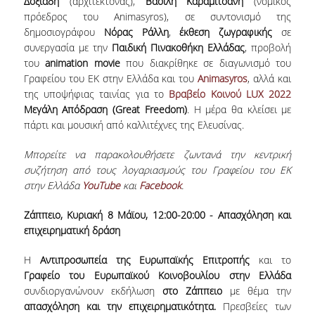
Δοξιάδη
(αρχιτέκτονας),
Βασίλη Καραμιτσάνη
(νομικός
ΣΠΟΥΔΩΝ
πρόεδρος του Animasyros), σε συντονισμό της
δημοσιογράφου
Νόρας Ράλλη
,
έκθεση ζωγραφικής
σε
ΚΑΤΕΥΘΥΝΣΕΙΣ ΣΠΟΥΔΩΝ & ΔΗΛΩΣΕΙΣ
συνεργασία με την
Παιδική Πινακοθήκη Ελλάδας
, προβολή
ΜΑΘΗΜΑΤΩΝ
του
animation movie
που διακρίθηκε σε διαγωνισμό του
Γραφείου του ΕΚ στην Ελλάδα και του
Animasyros
, αλλά και
ΜΑΘΗΜΑΤΑ ΕΠΙΛΟΓΗΣ ΑΠΟ ΑΛΛΑ
της υποψήφιας ταινίας για το
Βραβείο Κοινού LUX 2022
ΤΜΗΜΑΤΑ
Μεγάλη Απόδραση (
Great Freedom
)
. Η μέρα θα κλείσει με
πάρτι και μουσική από καλλιτέχνες της Ελευσίνας.
ΣΥΣΤΗΜΑ ΔΙΔΑΣΚΑΛΙΑΣ ΚΑΙ ΕΞΕΤΑΣΕΩΝ
Μπορείτε να παρακολουθήσετε ζωντανά την κεντρική
ΥΠΟΣΤΗΡΙΞΗ ΣΠΟΥΔΩΝ
συζήτηση από τους λογαριασμούς του Γραφείου του ΕΚ
στην Ελλάδα
YouTube
και
Facebook
.
ΔΙΠΛΩΜΑΤΙΚΗ ΕΡΓΑΣΙΑ
Ζάππειο, Κυριακή 8 Μάϊου, 12:00-20:00 - Απασχόληση και
ΓΕΝΙΚΕΣ ΠΛΗΡΟΦΟΡΙΕΣ
επιχειρηματική δράση
ΟΔΗΓΙΕΣ ΓΙΑ ΤΗ ΣΥΜΜΕΤΟΧΗ
Η
Αντιπροσωπεία της Ευρωπαϊκής Επιτροπής
και το
ΣΤΟ ΜΑΘΗΜΑ «ΣΕΜΙΝΑΡΙΟ ΚΑΙ
Γραφείο του Ευρωπαϊκού Κοινοβουλίου στην Ελλάδα
ΔΙΠΛΩΜΑΤΙΚΗ ΕΡΓΑΣΙΑ»
συνδιοργανώνουν εκδήλωση
στο Ζάππειο
με θέμα την
απασχόληση και την επιχειρηματικότητα.
Πρεσβείες των
ΥΠΟΔΕΙΓΜΑΤΑ ΣΥΓΓΡΑΦΗΣ