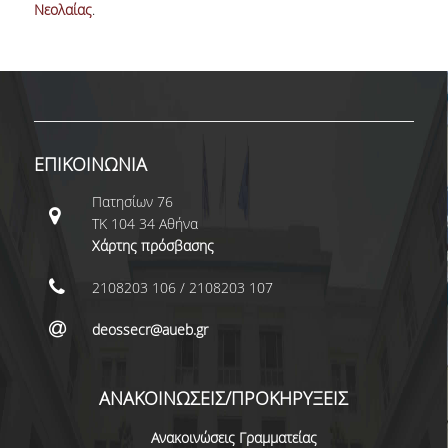
Nεολαίας
.
ΚΑΝΟΝΙΣΜΟΣ ΛΕΙΤΟΥΡΓΙΑΣ
ΠΕΡΙΓΡΑΦΗ
ΑΙΤΗΣΕΙΣ
ΝΕΑ - ΔΡΑΣΤΗΡΙΟΤΗΤΕΣ
ΕΠΙΚΟΙΝΩΝΙΑ
ΥΠΟΨΗΦΙΟΙ ΔΙΔΑΚΤΟΡΕΣ
Πατησίων 76
ΤΚ 104 34 Αθήνα
ΔΙΔΑΚΤΟΡΕΣ
Χάρτης πρόσβασης
ΔΗΜΟΣΙΕΥΣΕΙΣ
2108203 106 / 2108203 107
PUBLICATIONS IN REFEREED JOURNALS
deossecr@aueb.gr
PUBLICATIONS IN BOOKS AND COLLECTIVE
VOLUMES
ΑΝΑΚΟΙΝΩΣΕΙΣ/ΠΡΟΚΗΡΥΞΕΙΣ
ΧΡΗΣΙΜΟΙ ΣΥΝΔΕΣΜΟΙ
Ανακοινώσεις Γραμματείας