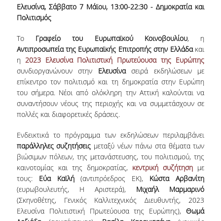
Ελευσίνα, Σάββατο 7 Μάϊου, 13:00-22:30 - Δημοκρατία και
ΠΑΙΔΑΓΩΓΙΚΗ ΦΙΛΟΣΟΦΙΑ
Πολιτισμός
ΤΕΧΝΟΛΟΓΙΚΗ ΕΝΣΩΜΑΤΩΣΗ
Το
Γραφείο του Ευρωπαϊκού Κοινοβουλίου
, η
ΜΑΘΗΜΑΤΙΚΑ
Αντιπροσωπεία της Ευρωπαϊκής Επιτροπής
στην Ελλάδα
και
η
2023 Ελευσίνα Πολιτιστική Πρωτεύουσα της Ευρώπης
ΑΓΓΛΙΚΑ
συνδιοργανώνουν στην
Ελευσίνα
σειρά εκδηλώσεων με
επίκεντρο τον πολιτισμό και τη δημοκρατία στην Ευρώπη
ΙΣΟΤΗΤΑ ΦΥΛΩΝ
του σήμερα. Νέοι από ολόκληρη την Αττική καλούνται να
συναντήσουν νέους της περιοχής και να συμμετάσχουν σε
ΑΠΟΤΕΛΕΣΜΑΤΑ ΣΤΑΔΙΟΔΡΟΜΙΑΣ
πολλές και διαφορετικές δράσεις.
ΠΡΟΠΤΥΧΙΑΚΕΣ ΣΠΟΥΔΕΣ
Ενδεικτικά το πρόγραμμα των εκδηλώσεων περιλαμβάνει
παράλληλες συζητήσεις
μεταξύ νέων πάνω στα θέματα των
βιώσιμων πόλεων, της μετανάστευσης, του πολιτισμού, της
ΓΙΑΤΙ ΔΕΟΣ
καινοτομίας και της δημοκρατίας,
κεντρική συζήτηση
με
τους:
Εύα Καϊλή
(αντιπρόεδρος ΕΚ),
Κώστα Αρβανίτη
ΟΔΗΓΟΣ ΣΠΟΥΔΩΝ
(ευρωβουλευτής, Η Αριστερά),
Μιχαήλ Μαρμαρινό
(Σκηνοθέτης, Γενικός Καλλιτεχνικός Διευθυντής, 2023
ΠΡΟΓΡΑΜΜΑ ΣΠΟΥΔΩΝ
Ελευσίνα Πολιτιστική Πρωτεύουσα της Ευρώπης),
Θωμά
ΜΑΘΗΜΑΤΑ ΠΡΟΓΡΑΜΜΑΤΟΣ