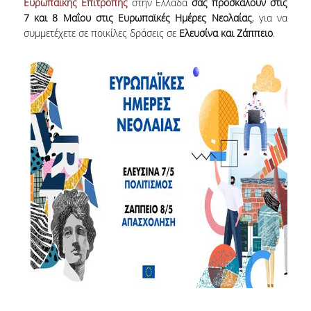
Ευρωπαϊκής Επιτροπής
στην Ελλάδα
σας προσκαλούν
στις
ΜΕΤΑΔΙΔΑΚΤΟΡΕΣ
7 και 8 Μαΐου στις Ευρωπαϊκές Ημέρες Νεολαίας
, για να
συμμετέχετε σε ποικίλες δράσεις σε
Ελευσίνα και Ζάππειο
.
ΔΙΟΙΚΗΤΙΚΟ ΠΡΟΣΩΠΙΚΟ
ΕΡΓΑΣΤΗΡΙΑΚΟ ΠΡΟΣΩΠΙΚΟ
ΜΗΤΡΩΟ ΓΝΩΣΤΙΚΩΝ ΑΝΤΙΚΕΙΜΕΝΩΝ
ΤΜΗΜΑΤΟΣ
ΜΗΤΡΩΑ ΜΕΛΩΝ ΤΜΗΜΑΤΟΣ
ΥΠΟΨΗΦΙΟΙ ΦΟΙΤΗΤΕΣ
ΓΙΑΤΙ ΔΕΟΣ
ΟΙΚΟΝΟΜΙΚΑ ΜΕ ΔΙΕΘΝΗ ΔΙΑΣΤΑΣΗ
ΔΙΕΠΙΣΤΗΜΟΝΙΚΟΤΗΤΑ
ΣΥΝΕΙΣΦΟΡΑ ΚΑΘΗΓΗΤΩΝ