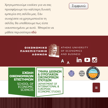
Χρησιμοποιούμε cookies για να σας
προσφέρουμε την καλύτερη δυνατή
εμπειρία στη σελίδα μας. Εάν
συνεχίσετε να χρησιμοποιείτε τη
σελίδα, θα υποθέσουμε πως είστε
ικανοποιημένοι με αυτό. Μπορείτε να
μάθετε περισσότερα
εδώ
ΤΟ ΤΜΗΜΑ
ΜΕ ΜΙΑ ΜΑΤΙΑ