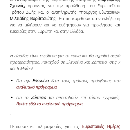
Σχοινάς,
αρμόδιος για την προώθηση του Ευρωπαϊκού
ΟΡΟΙ, ΠΡΟΫΠΟΘΕΣΕΙΣ,
Τρόπου Ζωής και ο αναπληρωτής Υπουργός Εξωτερικών
ΧΡΗΜΑΤΟΔΟΤΗΣΗ
Μιλτιάδης Βαρβιτσιώτης
θα παρευρεθούν στην εκδήλωση
για να μιλήσουν και να συζητήσουν για προκλήσεις και
ΛΙΣΤΑ ΣΥΝΕΡΓΑΖΟΜΕΝΩΝ
ευκαιρίες στην Ευρώπη και στην Ελλάδα.
ΠΑΝΕΠΙΣΤΗΜΙΩΝ
ΑΝΑΚΟΙΝΩΣΕΙΣ
-
ΤESTIMONIALS
Η
είσοδος είναι ελεύθερη για το κοινό και θα τηρηθεί σειρά
προτεραιότητας
.
Ραντεβού σε Ελευσίνα και Ζάππειο, στις 7
ΕΠΙΚΟΙΝΩΝΙΑ & ΧΡΗΣΙΜΟΙ
και 8 Μαΐου!
ΣΥΝΔΕΣΜΟΙ
Για την
Ελευσίνα
δείτε τους τρόπους πρόσβασης στο
αναλυτικό πρόγραμμα
.
ΑΠΟΤΕΛΕΣΜΑΤΑ ΣΤΑΔΙΟΔΡΟΜΙΑΣ
Για το
Ζάππειο
θα απαιτηθούν επί τόπου εγγραφές.
ΜΕΤΑΠΤΥΧΙΑΚΕΣ ΣΠΟΥΔΕΣ
Βρείτε εδώ το αναλυτικό πρόγραμμα
.
-
ΜΕΤΑΠΤΥΧΙΑΚΑ ΠΡΟΓΡΑΜΜΑΤΑ
Περισσότερες πληροφορίες για τις
Eυρωπαϊκές Hμέρες
ΔΙΔΑΚΤΟΡΙΚΟ ΠΡΟΓΡΑΜΜΑ