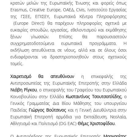
ΔΙΠΛΩΜΑΤΙΚΩΝ ΕΡΓΑΣΙΩΝ
κρατών μελών της Ευρωπαϊκής Ένωσης και φορείς όπως
Erasmus, Creative Europe, OΑΕΔ, Civis, Ινστιτούτο Εργασίας
ΣΕΜΙΝΑΡΙΑ ΒΙΒΛΙΟΘΗΚΗΣ ΟΠΑ
της ΓΣΕΕ, ΕΠΙΣΕΥ, Ευρωπαϊκά Κέντρα Πληροφόρησης
ΓΙΑ ΤΗ ΔΙΠΛΩΜΑΤΙΚΗ ΕΡΓΑΣΙΑ
(Europe Direct) θα παρέχουν πληροφορίες σχετικά με
ΣΤΟ ΔΕΟΣ
ευκαιρίες σπουδών, εργασίας, εθελοντισμού και εκμάθησης
ξένων γλωσσών. Επίσης θα παρουσιαστούν
ΠΡΑΚΤΙΚΗ ΑΣΚΗΣΗ
συγχρηματοδοτούμενα ευρωπαϊκά προγράμματα. Η
εκδήλωση απευθύνεται σε νέους, αλλά και σε όλους όσοι
ενδιαφέρονται να δραστηριοποιηθούν στους σχετικούς
ΓΕΝΙΚΕΣ ΠΛΗΡΟΦΟΡΙΕΣ
τομείς.
ΟΡΟΙ, ΠΡΟΫΠΟΘΕΣΕΙΣ,
Χαιρετισμό θα απευθύνουν
η επικεφαλής της
ΧΡΗΜΑΤΟΔΟΤΗΣΗ
Αντιπροσωπείας της Ευρωπαϊκής Επιτροπής στην Ελλάδα
ΚΑΝΟΝΙΣΜΟΣ
Νιόβη Ρίγκου
, ο επικεφαλής του Γραφείου του Ευρωπαϊκού
Κοινοβουλίου στην Ελλάδα
Κωσταντίνος Τσουτσοπλίδης
, ο
ΕΠΙΚΟΙΝΩΝΙΑ
Γενικός Γραμματέας Δια Βίου Μάθησης του υπουργείου
Παιδείας
Γιώργος Βούτσινος
και η Γενική Διευθύντρια στην
Ευρωπαϊκή Επιτροπή αρμόδια για Εκπαίδευση, Νεολαία,
ΠΡΟΓΡΑΜΜΑ ERASMUS+
Αθλητισμό και Πολιτισμό (DG EAC)
Θέμις Χριστοφίδου.
ΓΕΝΙΚΕΣ ΠΛΗΡΟΦΟΡΙΕΣ
Ο Αντιπρόεδρος της Ευρωπαϊκής Επιτροπής
Μαργαρίτης