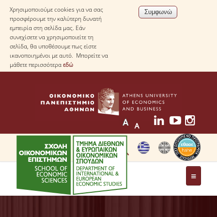
Χρησιμοποιούμε cookies για να σας
προσφέρουμε την καλύτερη δυνατή
εμπειρία στη σελίδα μας. Εάν
συνεχίσετε να χρησιμοποιείτε τη
σελίδα, θα υποθέσουμε πως είστε
ικανοποιημένοι με αυτό. Μπορείτε να
μάθετε περισσότερα
εδώ
ΤΟ ΤΜΗΜΑ
ΜΕ ΜΙΑ ΜΑΤΙΑ