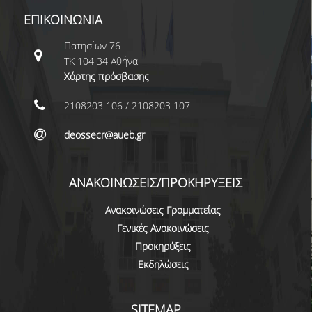
ΣΠΟΥΔΩΝ
ΕΠΙΚΟΙΝΩΝΙΑ
ΚΑΤΕΥΘΥΝΣΕΙΣ ΣΠΟΥΔΩΝ & ΔΗΛΩΣΕΙΣ
Πατησίων 76
ΜΑΘΗΜΑΤΩΝ
ΤΚ 104 34 Αθήνα
Χάρτης πρόσβασης
ΜΑΘΗΜΑΤΑ ΕΠΙΛΟΓΗΣ ΑΠΟ ΑΛΛΑ
ΤΜΗΜΑΤΑ
2108203 106 / 2108203 107
ΣΥΣΤΗΜΑ ΔΙΔΑΣΚΑΛΙΑΣ ΚΑΙ ΕΞΕΤΑΣΕΩΝ
deossecr@aueb.gr
ΥΠΟΣΤΗΡΙΞΗ ΣΠΟΥΔΩΝ
ΑΝΑΚΟΙΝΩΣΕΙΣ/ΠΡΟΚΗΡΥΞΕΙΣ
ΔΙΠΛΩΜΑΤΙΚΗ ΕΡΓΑΣΙΑ
Ανακοινώσεις Γραμματείας
ΓΕΝΙΚΕΣ ΠΛΗΡΟΦΟΡΙΕΣ
Γενικές Ανακοινώσεις
Προκηρύξεις
ΟΔΗΓΙΕΣ ΓΙΑ ΤΗ ΣΥΜΜΕΤΟΧΗ
ΣΤΟ ΜΑΘΗΜΑ «ΣΕΜΙΝΑΡΙΟ ΚΑΙ
Εκδηλώσεις
ΔΙΠΛΩΜΑΤΙΚΗ ΕΡΓΑΣΙΑ»
ΥΠΟΔΕΙΓΜΑΤΑ ΣΥΓΓΡΑΦΗΣ
SITEMAP