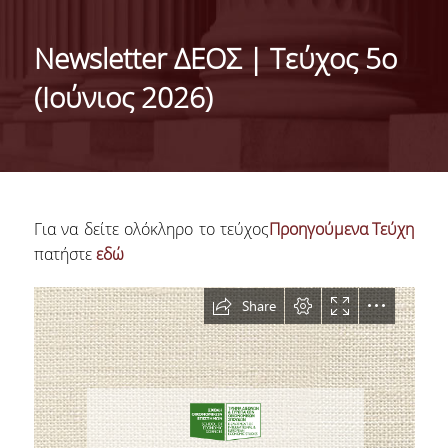
ΓΕΝΙΚΕΣ ΠΛΗΡΟΦΟΡΙΕΣ
Newsletter ΔΕΟΣ | Τεύχος 5ο
ΔΙΟΙΚΗΣΗ ΤΟΥ ΤΜΗΜΑΤΟΣ
(Ιούνιος 2026)
ΓΡΑΜΜΑΤΕΙΑ ΠΡΟΠΤΥΧΙΑΚΩΝ ΣΠΟΥΔΩΝ
ΓΡΑΜΜΑΤΕΙΕΣ ΜΕΤΑΠΤΥΧΙΑΚΩΝ ΣΠΟΥΔΩΝ
EUROLAB
Για να δείτε ολόκληρο το τεύχος
Προηγούμενα Τεύχη
TESTIMONIALS ΑΠΟΦΟΙΤΩΝ
πατήστε
εδώ
ΑΝΘΡΩΠΙΝΟ ΔΥΝΑΜΙΚΟ
ΜΕΛΗ ΔΕΠ
ΕΠΙΤΙΜΟΙ ΔΙΔΑΚΤΟΡΕΣ / ΕΡΕΥΝΗΤΙΚΟΙ
ΕΤΑΙΡΟΙ
ΕΝΤΕΤΑΛΜΕΝΟΙ ΔΙΔΑΣΚΟΝΤΕΣ