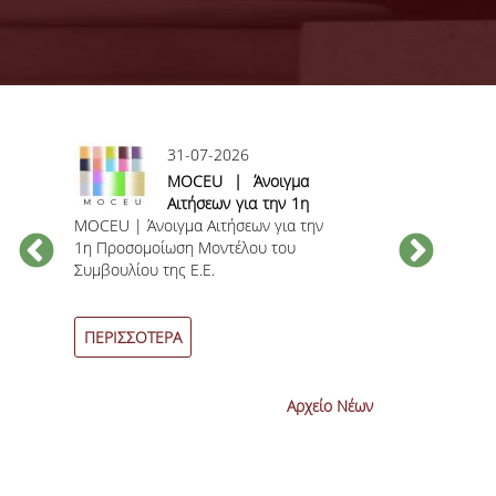
31-07-2026
ς
MOCEU | Άνοιγμα
Αιτήσεων για την 1η
MOCEU | Άνοιγμα Αιτήσεων για την
Προσομοίωση
Ανακοίνωση γι
1η Προσομοίωση Μοντέλου του
Μοντέλου του
βαθμολογίας 
Συμβουλίου της Ε.Ε.
Συμβουλίου της Ε.Ε.
εξεταστικών π
η
Ιουνίου 2026
-
ΠΕΡΙΣΣΟΤΕΡΑ
ΠΕΡΙΣΣΟΤΕΡ
Αρχείο Νέων