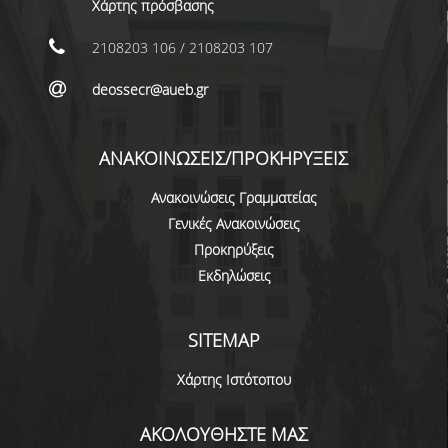
Χάρτης πρόσβασης
ΜΕΤΑΔΙΔΑΚΤΟΡΕΣ
2108203 106 / 2108203 107
ΔΙΟΙΚΗΤΙΚΟ ΠΡΟΣΩΠΙΚΟ
deossecr@aueb.gr
ΕΡΓΑΣΤΗΡΙΑΚΟ ΠΡΟΣΩΠΙΚΟ
ΜΗΤΡΩΟ ΓΝΩΣΤΙΚΩΝ ΑΝΤΙΚΕΙΜΕΝΩΝ
ΑΝΑΚΟΙΝΩΣΕΙΣ/ΠΡΟΚΗΡΥΞΕΙΣ
ΤΜΗΜΑΤΟΣ
Ανακοινώσεις Γραμματείας
ΜΗΤΡΩΑ ΜΕΛΩΝ ΤΜΗΜΑΤΟΣ
Γενικές Ανακοινώσεις
ΥΠΟΨΗΦΙΟΙ ΦΟΙΤΗΤΕΣ
Προκηρύξεις
Εκδηλώσεις
ΓΙΑΤΙ ΔΕΟΣ
SITEMAP
ΟΙΚΟΝΟΜΙΚΑ ΜΕ ΔΙΕΘΝΗ ΔΙΑΣΤΑΣΗ
Χάρτης Ιστότοπου
ΔΙΕΠΙΣΤΗΜΟΝΙΚΟΤΗΤΑ
ΣΥΝΕΙΣΦΟΡΑ ΚΑΘΗΓΗΤΩΝ
ΑΚΟΛΟΥΘΗΣΤΕ ΜΑΣ