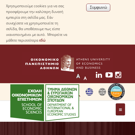
Χρησιμοποιούμε cookies για να σας
προσφέρουμε την καλύτερη δυνατή
εμπειρία στη σελίδα μας. Εάν
συνεχίσετε να χρησιμοποιείτε τη
σελίδα, θα υποθέσουμε πως είστε
ικανοποιημένοι με αυτό. Μπορείτε να
μάθετε περισσότερα
εδώ
ΤΟ ΤΜΗΜΑ
ΜΕ ΜΙΑ ΜΑΤΙΑ