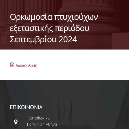
ΓΕΝΙΚΕΣ ΠΛΗΡΟΦΟΡΙΕΣ
Ορκωμοσία πτυχιούχων
ΔΙΟΙΚΗΣΗ ΤΟΥ ΤΜΗΜΑΤΟΣ
εξεταστικής περιόδου
ΓΡΑΜΜΑΤΕΙΑ ΠΡΟΠΤΥΧΙΑΚΩΝ ΣΠΟΥΔΩΝ
Σεπτεμβρίου 2024
ΓΡΑΜΜΑΤΕΙΕΣ ΜΕΤΑΠΤΥΧΙΑΚΩΝ ΣΠΟΥΔΩΝ
EUROLAB
Ανακοίνωση
TESTIMONIALS ΑΠΟΦΟΙΤΩΝ
ΑΝΘΡΩΠΙΝΟ ΔΥΝΑΜΙΚΟ
ΜΕΛΗ ΔΕΠ
ΕΠΙΤΙΜΟΙ ΔΙΔΑΚΤΟΡΕΣ / ΕΡΕΥΝΗΤΙΚΟΙ
ΕΠΙΚΟΙΝΩΝΙΑ
ΕΤΑΙΡΟΙ
Πατησίων 76
ΕΝΤΕΤΑΛΜΕΝΟΙ ΔΙΔΑΣΚΟΝΤΕΣ
ΤΚ 104 34 Αθήνα