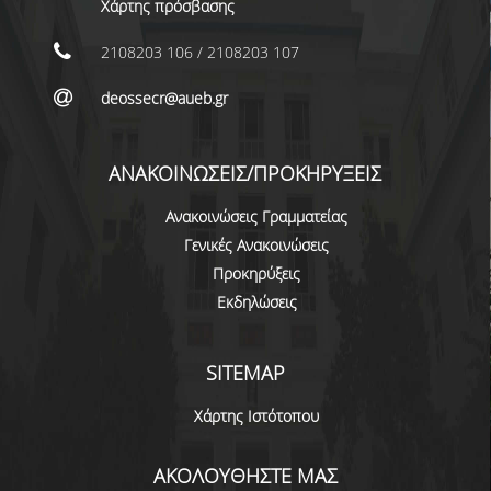
Χάρτης πρόσβασης
ΜΕΤΑΔΙΔΑΚΤΟΡΕΣ
2108203 106 / 2108203 107
ΔΙΟΙΚΗΤΙΚΟ ΠΡΟΣΩΠΙΚΟ
deossecr@aueb.gr
ΕΡΓΑΣΤΗΡΙΑΚΟ ΠΡΟΣΩΠΙΚΟ
ΜΗΤΡΩΟ ΓΝΩΣΤΙΚΩΝ ΑΝΤΙΚΕΙΜΕΝΩΝ
ΑΝΑΚΟΙΝΩΣΕΙΣ/ΠΡΟΚΗΡΥΞΕΙΣ
ΤΜΗΜΑΤΟΣ
Ανακοινώσεις Γραμματείας
ΜΗΤΡΩΑ ΜΕΛΩΝ ΤΜΗΜΑΤΟΣ
Γενικές Ανακοινώσεις
ΥΠΟΨΗΦΙΟΙ ΦΟΙΤΗΤΕΣ
Προκηρύξεις
Εκδηλώσεις
ΓΙΑΤΙ ΔΕΟΣ
SITEMAP
ΟΙΚΟΝΟΜΙΚΑ ΜΕ ΔΙΕΘΝΗ ΔΙΑΣΤΑΣΗ
Χάρτης Ιστότοπου
ΔΙΕΠΙΣΤΗΜΟΝΙΚΟΤΗΤΑ
ΣΥΝΕΙΣΦΟΡΑ ΚΑΘΗΓΗΤΩΝ
ΑΚΟΛΟΥΘΗΣΤΕ ΜΑΣ