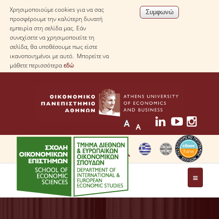
Χρησιμοποιούμε cookies για να σας
προσφέρουμε την καλύτερη δυνατή
εμπειρία στη σελίδα μας. Εάν
συνεχίσετε να χρησιμοποιείτε τη
σελίδα, θα υποθέσουμε πως είστε
ικανοποιημένοι με αυτό. Μπορείτε να
μάθετε περισσότερα
εδώ
ΤΟ ΤΜΗΜΑ
ΜΕ ΜΙΑ ΜΑΤΙΑ