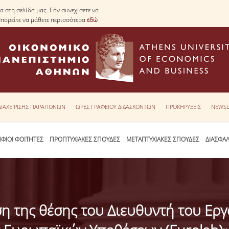
 στη σελίδα μας. Εάν συνεχίσετε να
Μπορείτε να μάθετε περισσότερα
εδώ
 ΔΙΑΧΕΙΡΙΣΗΣ ΠΑΡΑΠΟΝΩΝ
ΩΡΕΣ ΓΡΑΦΕΙΟΥ ΔΙΔΑΣΚΟΝΤΩΝ
ΠΡΟΚΗΡΥΞΕΙΣ
NEWSL
ΦΙΟΙ ΦΟΙΤΗΤΕΣ
ΠΡΟΠΤΥΧΙΑΚΕΣ ΣΠΟΥΔΕΣ
ΜΕΤΑΠΤΥΧΙΑΚΕΣ ΣΠΟΥΔΕΣ
ΔΙΑΣΦΑ
η της θέσης του Διευθυντή του Ερ