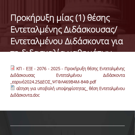
ΓΕΝΙΚΕΣ ΠΛΗΡΟΦΟΡΙΕΣ
Προκήρυξη μίας (1) θέσης
ΔΙΟΙΚΗΣΗ ΤΟΥ ΤΜΗΜΑΤΟΣ
Εντεταλμένης Διδάσκουσας/
ΓΡΑΜΜΑΤΕΙΑ ΠΡΟΠΤΥΧΙΑΚΩΝ ΣΠΟΥΔΩΝ
Εντεταλμένου Διδάσκοντα για
ΓΡΑΜΜΑΤΕΙΕΣ ΜΕΤΑΠΤΥΧΙΑΚΩΝ ΣΠΟΥΔΩΝ
τη διδασκαλία μαθημάτων
EUROLAB
εαρινού εξαμήνου 2024-2025.
ΚΠ - ΕΞΕ - 2076 - 2025 - Προκήρυξη θέσης Εντεταλμένης
TESTIMONIALS ΑΠΟΦΟΙΤΩΝ
Διδάσκουσας Εντεταλμένου Διδάσκοντα
_εαρινό2024.25ΔΕΟΣ_ΨΓΦΛ469Β4Μ-84Φ.pdf
ΑΝΘΡΩΠΙΝΟ ΔΥΝΑΜΙΚΟ
αίτηση για υποβολή υποψηφίοτητας_ θέση Εντεταλμένου
Διδάσκοντα.doc
ΜΕΛΗ ΔΕΠ
ΕΠΙΤΙΜΟΙ ΔΙΔΑΚΤΟΡΕΣ / ΕΡΕΥΝΗΤΙΚΟΙ
ΕΤΑΙΡΟΙ
ΕΝΤΕΤΑΛΜΕΝΟΙ ΔΙΔΑΣΚΟΝΤΕΣ