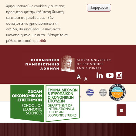
Χρησιμοποιούμε cookies για να σας
προσφέρουμε την καλύτερη δυνατή
εμπειρία στη σελίδα μας. Εάν
συνεχίσετε να χρησιμοποιείτε τη
σελίδα, θα υποθέσουμε πως είστε
ικανοποιημένοι με αυτό. Μπορείτε να
μάθετε περισσότερα
εδώ
ΤΟ ΤΜΗΜΑ
ΜΕ ΜΙΑ ΜΑΤΙΑ