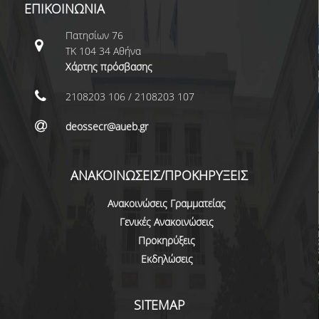
ΕΠΙΚΟΙΝΩΝΙΑ
ΜΕΤΑΔΙΔΑΚΤΟΡΕΣ
Πατησίων 76
ΔΙΟΙΚΗΤΙΚΟ ΠΡΟΣΩΠΙΚΟ
ΤΚ 104 34 Αθήνα
Χάρτης πρόσβασης
ΕΡΓΑΣΤΗΡΙΑΚΟ ΠΡΟΣΩΠΙΚΟ
2108203 106 / 2108203 107
ΜΗΤΡΩΟ ΓΝΩΣΤΙΚΩΝ ΑΝΤΙΚΕΙΜΕΝΩΝ
ΤΜΗΜΑΤΟΣ
deossecr@aueb.gr
ΜΗΤΡΩΑ ΜΕΛΩΝ ΤΜΗΜΑΤΟΣ
ΑΝΑΚΟΙΝΩΣΕΙΣ/ΠΡΟΚΗΡΥΞΕΙΣ
ΥΠΟΨΗΦΙΟΙ ΦΟΙΤΗΤΕΣ
Ανακοινώσεις Γραμματείας
ΓΙΑΤΙ ΔΕΟΣ
Γενικές Ανακοινώσεις
Προκηρύξεις
ΟΙΚΟΝΟΜΙΚΑ ΜΕ ΔΙΕΘΝΗ ΔΙΑΣΤΑΣΗ
Εκδηλώσεις
ΔΙΕΠΙΣΤΗΜΟΝΙΚΟΤΗΤΑ
ΣΥΝΕΙΣΦΟΡΑ ΚΑΘΗΓΗΤΩΝ
SITEMAP