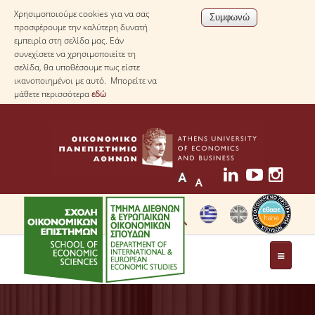
Χρησιμοποιούμε cookies για να σας
προσφέρουμε την καλύτερη δυνατή
εμπειρία στη σελίδα μας. Εάν
συνεχίσετε να χρησιμοποιείτε τη
σελίδα, θα υποθέσουμε πως είστε
ικανοποιημένοι με αυτό. Μπορείτε να
μάθετε περισσότερα
εδώ
ΤΟ ΤΜΗΜΑ
ΜΕ ΜΙΑ ΜΑΤΙΑ