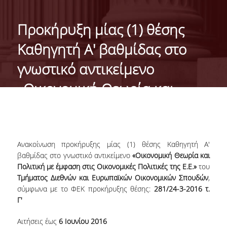
ΓΕΝΙΚΕΣ ΠΛΗΡΟΦΟΡΙΕΣ
Προκήρυξη μίας (1) θέσης
ΔΙΟΙΚΗΣΗ ΤΟΥ ΤΜΗΜΑΤΟΣ
Καθηγητή Α' βαθμίδας στο
ΓΡΑΜΜΑΤΕΙΑ ΠΡΟΠΤΥΧΙΑΚΩΝ ΣΠΟΥΔΩΝ
γνωστικό αντικείμενο
ΓΡΑΜΜΑΤΕΙΕΣ ΜΕΤΑΠΤΥΧΙΑΚΩΝ ΣΠΟΥΔΩΝ
«Οικονομική Θεωρία και
EUROLAB
Πολιτική με έμφαση στις
TESTIMONIALS ΑΠΟΦΟΙΤΩΝ
Οικονομικές Πολιτικές της
Ε.Ε.»
ΑΝΘΡΩΠΙΝΟ ΔΥΝΑΜΙΚΟ
Ανακοίνωση προκήρυξης μίας (1) θέσης Καθηγητή Α'
βαθμίδας στο γνωστικό αντικείμενο
«Οικονομική Θεωρία και
ΜΕΛΗ ΔΕΠ
Πολιτική με έμφαση στις Οικονομικές Πολιτικές της Ε.Ε.»
του
Τμήματος Διεθνών και Ευρωπαϊκών Οικονομικών Σπουδών
,
ΕΠΙΤΙΜΟΙ ΔΙΔΑΚΤΟΡΕΣ / ΕΡΕΥΝΗΤΙΚΟΙ
σύμφωνα με το ΦΕΚ προκήρυξης θέσης:
281/24-3-2016 τ.
ΕΤΑΙΡΟΙ
Γ'
ΕΝΤΕΤΑΛΜΕΝΟΙ ΔΙΔΑΣΚΟΝΤΕΣ
Αιτήσεις έως
6 Ιουνίου 2016