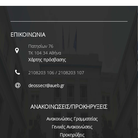
ΣΠΟΥΔΩΝ
ΚΑΤΕΥΘΥΝΣΕΙΣ ΣΠΟΥΔΩΝ & ΔΗΛΩΣΕΙΣ
ΜΑΘΗΜΑΤΩΝ
ΕΠΙΚΟΙΝΩΝΙΑ
ΜΑΘΗΜΑΤΑ ΕΠΙΛΟΓΗΣ ΑΠΟ ΑΛΛΑ
ΤΜΗΜΑΤΑ
Πατησίων 76
ΤΚ 104 34 Αθήνα
ΣΥΣΤΗΜΑ ΔΙΔΑΣΚΑΛΙΑΣ ΚΑΙ ΕΞΕΤΑΣΕΩΝ
Χάρτης πρόσβασης
ΥΠΟΣΤΗΡΙΞΗ ΣΠΟΥΔΩΝ
2108203 106 / 2108203 107
ΔΙΠΛΩΜΑΤΙΚΗ ΕΡΓΑΣΙΑ
deossecr@aueb.gr
ΓΕΝΙΚΕΣ ΠΛΗΡΟΦΟΡΙΕΣ
ΑΝΑΚΟΙΝΩΣΕΙΣ/ΠΡΟΚΗΡΥΞΕΙΣ
ΟΔΗΓΙΕΣ ΓΙΑ ΤΗ ΣΥΜΜΕΤΟΧΗ
ΣΤΟ ΜΑΘΗΜΑ «ΣΕΜΙΝΑΡΙΟ ΚΑΙ
Ανακοινώσεις Γραμματείας
ΔΙΠΛΩΜΑΤΙΚΗ ΕΡΓΑΣΙΑ»
Γενικές Ανακοινώσεις
ΥΠΟΔΕΙΓΜΑΤΑ ΣΥΓΓΡΑΦΗΣ
Προκηρύξεις