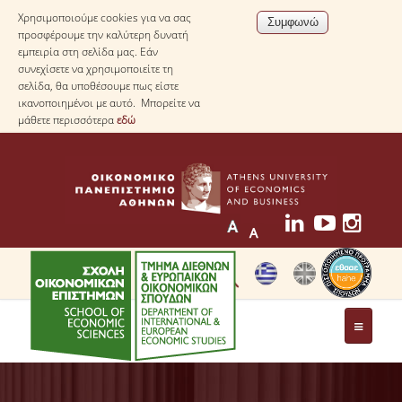
Χρησιμοποιούμε cookies για να σας
προσφέρουμε την καλύτερη δυνατή
εμπειρία στη σελίδα μας. Εάν
συνεχίσετε να χρησιμοποιείτε τη
σελίδα, θα υποθέσουμε πως είστε
ικανοποιημένοι με αυτό. Μπορείτε να
μάθετε περισσότερα
εδώ
ΤΟ ΤΜΗΜΑ
ΜΕ ΜΙΑ ΜΑΤΙΑ