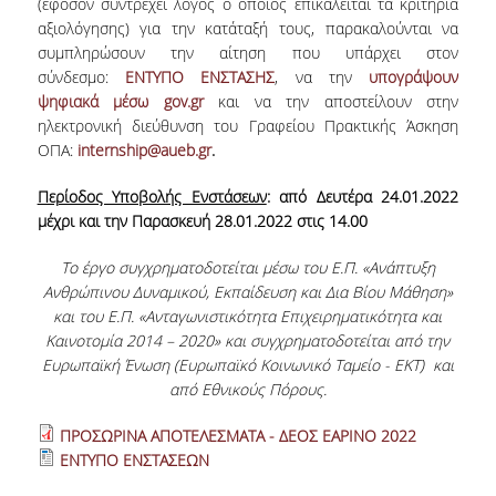
(εφόσον συντρέχει λόγος ο οποίος επικαλείται τα κριτήρια
ΠΑΙΔΑΓΩΓΙΚΗ ΦΙΛΟΣΟΦΙΑ
αξιολόγησης) για την κατάταξή τους, παρακαλούνται να
συμπληρώσουν την αίτηση που υπάρχει στον
ΤΕΧΝΟΛΟΓΙΚΗ ΕΝΣΩΜΑΤΩΣΗ
σύνδεσμο:
ΕΝΤΥΠΟ ΕΝΣΤΑΣΗΣ
, να την
υπογράψουν
ψηφιακά μέσω gov.gr
και να την αποστείλουν στην
ΜΑΘΗΜΑΤΙΚΑ
ηλεκτρονική διεύθυνση του Γραφείου Πρακτικής Άσκηση
ΟΠΑ:
internship@aueb.gr
.
ΑΓΓΛΙΚΑ
Περίοδος Υποβολής Ενστάσεων
:
από Δευτέρα 24.01.2022
ΙΣΟΤΗΤΑ ΦΥΛΩΝ
μέχρι και την Παρασκευή 28.01.2022 στις 14.00
ΑΠΟΤΕΛΕΣΜΑΤΑ ΣΤΑΔΙΟΔΡΟΜΙΑΣ
Το έργο συγχρηματοδοτείται μέσω του Ε.Π. «Ανάπτυξη
Ανθρώπινου Δυναμικού, Εκπαίδευση και Δια Βίου Μάθηση»
ΠΡΟΠΤΥΧΙΑΚΕΣ ΣΠΟΥΔΕΣ
και του Ε.Π. «Ανταγωνιστικότητα Επιχειρηματικότητα και
Καινοτομία 2014 – 2020» και συγχρηματοδοτείται από την
ΓΙΑΤΙ ΔΕΟΣ
Ευρωπαϊκή Ένωση (Ευρωπαϊκό Κοινωνικό Ταμείο - ΕΚΤ) και
από Εθνικούς Πόρους.
ΟΔΗΓΟΣ ΣΠΟΥΔΩΝ
ΠΡΟΣΩΡΙΝΑ ΑΠΟΤΕΛΕΣΜΑΤΑ - ΔΕΟΣ ΕΑΡΙΝΟ 2022
ΠΡΟΓΡΑΜΜΑ ΣΠΟΥΔΩΝ
ΕΝΤΥΠΟ ΕΝΣΤΑΣΕΩΝ
ΜΑΘΗΜΑΤΑ ΠΡΟΓΡΑΜΜΑΤΟΣ