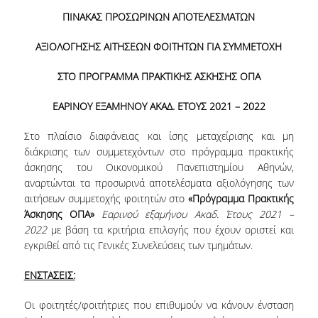
ΜΕΤΑΔΙΔΑΚΤΟΡΕΣ
ΠΙΝΑΚΑΣ ΠΡΟΣΩΡΙΝΩΝ ΑΠΟΤΕΛΕΣΜΑΤΩΝ
ΔΙΟΙΚΗΤΙΚΟ ΠΡΟΣΩΠΙΚΟ
ΑΞΙΟΛΟΓΗΣΗΣ ΑΙΤΗΣΕΩΝ ΦΟΙΤΗΤΩΝ ΓΙΑ ΣΥΜΜΕΤΟΧΗ
ΕΡΓΑΣΤΗΡΙΑΚΟ ΠΡΟΣΩΠΙΚΟ
ΣΤΟ ΠΡΟΓΡΑΜΜΑ ΠΡΑΚΤΙΚΗΣ ΑΣΚΗΣΗΣ ΟΠΑ
ΜΗΤΡΩΟ ΓΝΩΣΤΙΚΩΝ ΑΝΤΙΚΕΙΜΕΝΩΝ
ΕΑΡΙΝΟΥ ΕΞΑΜΗΝΟΥ ΑΚΑΔ. ΕΤΟΥΣ 2021 – 2022
ΤΜΗΜΑΤΟΣ
Στο πλαίσιο διαφάνειας και ίσης μεταχείρισης και μη
ΜΗΤΡΩΑ ΜΕΛΩΝ ΤΜΗΜΑΤΟΣ
διάκρισης των συμμετεχόντων στο πρόγραμμα πρακτικής
άσκησης του Οικονομικού Πανεπιστημίου Αθηνών,
ΥΠΟΨΗΦΙΟΙ ΦΟΙΤΗΤΕΣ
αναρτώνται τα προσωρινά αποτελέσματα αξιολόγησης των
αιτήσεων συμμετοχής φοιτητών στο
«Πρόγραμμα Πρακτικής
ΓΙΑΤΙ ΔΕΟΣ
Άσκησης ΟΠΑ»
Εαρινού εξαμήνου Ακαδ. Έτους 2021 –
2022
με βάση τα κριτήρια επιλογής που έχουν οριστεί και
ΟΙΚΟΝΟΜΙΚΑ ΜΕ ΔΙΕΘΝΗ ΔΙΑΣΤΑΣΗ
εγκριθεί από τις Γενικές Συνελεύσεις των τμημάτων.
ΔΙΕΠΙΣΤΗΜΟΝΙΚΟΤΗΤΑ
ΕΝΣΤΑΣΕΙΣ:
ΣΥΝΕΙΣΦΟΡΑ ΚΑΘΗΓΗΤΩΝ
Οι φοιτητές/φοιτήτριες που επιθυμούν να κάνουν ένσταση