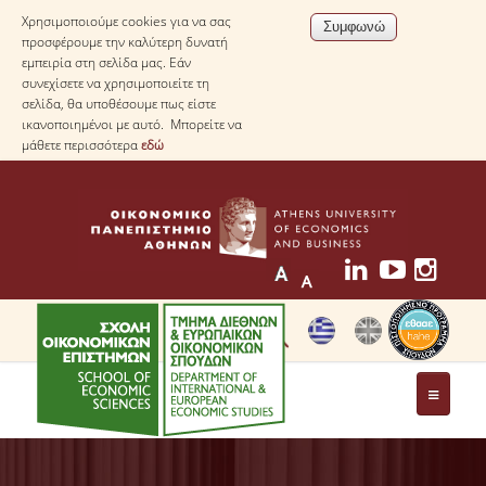
Χρησιμοποιούμε cookies για να σας
προσφέρουμε την καλύτερη δυνατή
εμπειρία στη σελίδα μας. Εάν
συνεχίσετε να χρησιμοποιείτε τη
σελίδα, θα υποθέσουμε πως είστε
ικανοποιημένοι με αυτό. Μπορείτε να
μάθετε περισσότερα
εδώ
ΤΟ ΤΜΗΜΑ
ΜΕ ΜΙΑ ΜΑΤΙΑ