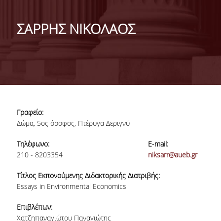
ΓΕΝΙΚΕΣ ΠΛΗΡΟΦΟΡΙΕΣ
ΣΑΡΡΗΣ ΝΙΚΟΛΑΟΣ
ΔΙΟΙΚΗΣΗ ΤΟΥ ΤΜΗΜΑΤΟΣ
ΓΡΑΜΜΑΤΕΙΑ ΠΡΟΠΤΥΧΙΑΚΩΝ ΣΠΟΥΔΩΝ
ΓΡΑΜΜΑΤΕΙΕΣ ΜΕΤΑΠΤΥΧΙΑΚΩΝ ΣΠΟΥΔΩΝ
EUROLAB
Γραφείο:
TESTIMONIALS ΑΠΟΦΟΙΤΩΝ
Δώμα, 5ος όροφος, Πτέρυγα Δεριγνύ
ΑΝΘΡΩΠΙΝΟ ΔΥΝΑΜΙΚΟ
Τηλέφωνο:
E-mail:
210 - 8203354
niksarr@aueb.gr
ΜΕΛΗ ΔΕΠ
Τίτλος Εκπονούμενης Διδακτορικής Διατριβής:
ΕΠΙΤΙΜΟΙ ΔΙΔΑΚΤΟΡΕΣ / ΕΡΕΥΝΗΤΙΚΟΙ
Essays in Environmental Economics
ΕΤΑΙΡΟΙ
Επιβλέπων:
ΕΝΤΕΤΑΛΜΕΝΟΙ ΔΙΔΑΣΚΟΝΤΕΣ
Χατζηπαναγιώτου Παναγιώτης