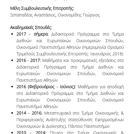
ΜΕΤΑΔΙΔΑΚΤΟΡΕΣ
Μέλη Συμβουλευτικής Επιτροπής:
Ξεπαπαδέας Αναστάσιος, Οικονομίδης Γεώργιος
ΔΙΟΙΚΗΤΙΚΟ ΠΡΟΣΩΠΙΚΟ
Ακαδημαϊκές Σπουδές:
ΕΡΓΑΣΤΗΡΙΑΚΟ ΠΡΟΣΩΠΙΚΟ
2017 - σήμερα:
Διδακτορικό Πρόγραμμα στο Τμήμα
Διεθνών και Ευρωπαϊκών Οικονομικών Σπουδών,
ΜΗΤΡΩΟ ΓΝΩΣΤΙΚΩΝ ΑΝΤΙΚΕΙΜΕΝΩΝ
Οικονομικό Πανεπιστήμιο Αθηνών (Ημερομηνία Ορισμού
ΤΜΗΜΑΤΟΣ
Τριμελούς Συμβουλευτικής Επιτροπής: Ιανουάριος 2018)
2016 - 2017:
Μαθήματα και προκριματικές εξετάσεις στο
ΜΗΤΡΩΑ ΜΕΛΩΝ ΤΜΗΜΑΤΟΣ
Διδακτορικό Πρόγραμμα στο Τμήμα Διεθνών και
Ευρωπαϊκών Οικονομικών Σπουδών, Οικονομικό
ΥΠΟΨΗΦΙΟΙ ΦΟΙΤΗΤΕΣ
Πανεπιστήμιο Αθηνών
2016 (Φεβρουάριος - Ιούνιος):
Μαθήματα για αποδοχή
ΓΙΑΤΙ ΔΕΟΣ
στο Διδακτορικό Πρόγραμμα στο Τμήμα Διεθνών και
Ευρωπαϊκών Οικονομικών Σπουδών, Οικονομικό
ΟΙΚΟΝΟΜΙΚΑ ΜΕ ΔΙΕΘΝΗ ΔΙΑΣΤΑΣΗ
Πανεπιστήμιο Αθηνών
2014 - 2016:
Μεταπτυχιακό στο Τμήμα Οικονομικής &
ΔΙΕΠΙΣΤΗΜΟΝΙΚΟΤΗΤΑ
Περιφερειακής Ανάπτυξης (Κατεύθυνση: Εφηρμοσμένων
Οικονομικών & Διοίκησης), Πάντειο Πανεπιστήμιο
ΣΥΝΕΙΣΦΟΡΑ ΚΑΘΗΓΗΤΩΝ
2010 - 2014:
Πτυχίο στο Τμήμα Οικονομικής &