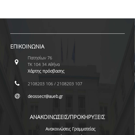
ΣΠΟΥΔΩΝ
ΚΑΤΕΥΘΥΝΣΕΙΣ ΣΠΟΥΔΩΝ & ΔΗΛΩΣΕΙΣ
ΜΑΘΗΜΑΤΩΝ
ΜΑΘΗΜΑΤΑ ΕΠΙΛΟΓΗΣ ΑΠΟ ΑΛΛΑ
ΤΜΗΜΑΤΑ
ΕΠΙΚΟΙΝΩΝΙΑ
ΣΥΣΤΗΜΑ ΔΙΔΑΣΚΑΛΙΑΣ ΚΑΙ ΕΞΕΤΑΣΕΩΝ
Πατησίων 76
ΤΚ 104 34 Αθήνα
ΥΠΟΣΤΗΡΙΞΗ ΣΠΟΥΔΩΝ
Χάρτης πρόσβασης
ΔΙΠΛΩΜΑΤΙΚΗ ΕΡΓΑΣΙΑ
2108203 106 / 2108203 107
ΓΕΝΙΚΕΣ ΠΛΗΡΟΦΟΡΙΕΣ
deossecr@aueb.gr
ΟΔΗΓΙΕΣ ΓΙΑ ΤΗ ΣΥΜΜΕΤΟΧΗ
ΣΤΟ ΜΑΘΗΜΑ «ΣΕΜΙΝΑΡΙΟ ΚΑΙ
ΑΝΑΚΟΙΝΩΣΕΙΣ/ΠΡΟΚΗΡΥΞΕΙΣ
ΔΙΠΛΩΜΑΤΙΚΗ ΕΡΓΑΣΙΑ»
Ανακοινώσεις Γραμματείας
ΥΠΟΔΕΙΓΜΑΤΑ ΣΥΓΓΡΑΦΗΣ