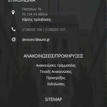
ΕΠΙΚΟΙΝΩΝΙΑ
ΟΡΟΙ, ΠΡΟΫΠΟΘΕΣΕΙΣ,
Πατησίων 76
ΧΡΗΜΑΤΟΔΟΤΗΣΗ
ΤΚ 104 34 Αθήνα
Χάρτης πρόσβασης
ΛΙΣΤΑ ΣΥΝΕΡΓΑΖΟΜΕΝΩΝ
ΠΑΝΕΠΙΣΤΗΜΙΩΝ
2108203 106 / 2108203 107
ΑΝΑΚΟΙΝΩΣΕΙΣ
deossecr@aueb.gr
ΤESTIMONIALS
ΕΠΙΚΟΙΝΩΝΙΑ & ΧΡΗΣΙΜΟΙ
ΑΝΑΚΟΙΝΩΣΕΙΣ/ΠΡΟΚΗΡΥΞΕΙΣ
ΣΥΝΔΕΣΜΟΙ
Ανακοινώσεις Γραμματείας
Γενικές Ανακοινώσεις
ΑΠΟΤΕΛΕΣΜΑΤΑ ΣΤΑΔΙΟΔΡΟΜΙΑΣ
Προκηρύξεις
Εκδηλώσεις
ΜΕΤΑΠΤΥΧΙΑΚΕΣ ΣΠΟΥΔΕΣ
ΜΕΤΑΠΤΥΧΙΑΚΑ ΠΡΟΓΡΑΜΜΑΤΑ
SITEMAP
ΔΙΔΑΚΤΟΡΙΚΟ ΠΡΟΓΡΑΜΜΑ