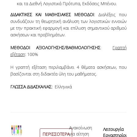
και τα Διεθνή Λογιστικά Πρότυπα, Εκδόσεις Μπένου.
ΣΠΟΥΔΩΝ
ΔΙΔΑΚΤΙΚΕΣ ΚΑΙ ΜΑΘΗΣΙΑΚΕΣ ΜΕΘΟΔΟΙ
: Διαλέξεις που
ΚΑΤΕΥΘΥΝΣΕΙΣ ΣΠΟΥΔΩΝ & ΔΗΛΩΣΕΙΣ
συνδυάζουν τη θεωρητική ανάλυση των λογιστικών εννοιών
ΜΑΘΗΜΑΤΩΝ
με την πρακτική εφαρμογή και επίλυση σημαντικού αριθμού
ασκήσεων και προβλημάτων.
ΜΑΘΗΜΑΤΑ ΕΠΙΛΟΓΗΣ ΑΠΟ ΑΛΛΑ
ΤΜΗΜΑΤΑ
ΜΕΘΟΔΟΙ ΑΞΙΟΛΟΓΗΣΗΣ/ΒΑΘΜΟΛΟΓΗΣΗΣ
:
Γραπτή
εξέταση
: 100%
ΣΥΣΤΗΜΑ ΔΙΔΑΣΚΑΛΙΑΣ ΚΑΙ ΕΞΕΤΑΣΕΩΝ
Η γραπτή εξέταση περιλαμβάνει 4 θέματα ασκήσεων, που
ΥΠΟΣΤΗΡΙΞΗ ΣΠΟΥΔΩΝ
βασίζονται στη διδακτέα ύλη του μαθήματος.
ΔΙΠΛΩΜΑΤΙΚΗ ΕΡΓΑΣΙΑ
ΓΛΩΣΣΑ ΔΙΔΑΣΚΑΛΙΑΣ:
Ελληνικά
ΓΕΝΙΚΕΣ ΠΛΗΡΟΦΟΡΙΕΣ
ΟΔΗΓΙΕΣ ΓΙΑ ΤΗ ΣΥΜΜΕΤΟΧΗ
ΣΤΟ ΜΑΘΗΜΑ «ΣΕΜΙΝΑΡΙΟ ΚΑΙ
ΔΙΠΛΩΜΑΤΙΚΗ ΕΡΓΑΣΙΑ»
η εκδήλωσης
Ανακοίνωση
28
Λειτουργία
ΥΠΟΔΕΙΓΜΑΤΑ ΣΥΓΓΡΑΦΗΣ
οντος
για αίτηση
ΠΕΡΙΣΣΟΤΕΡΑ
Εργαστηρίου
Αι