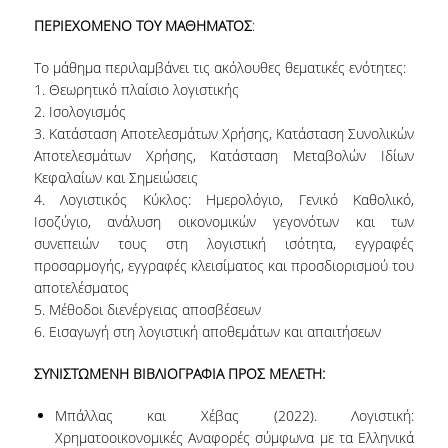
ΠΑΙΔΑΓΩΓΙΚΗ ΦΙΛΟΣΟΦΙΑ
ΠΕΡΙΕΧΟΜΕΝΟ ΤΟΥ ΜΑΘΗΜΑΤΟΣ
:
ΤΕΧΝΟΛΟΓΙΚΗ ΕΝΣΩΜΑΤΩΣΗ
Το μάθημα περιλαμβάνει τις ακόλουθες θεματικές ενότητες:
1. Θεωρητικό πλαίσιο λογιστικής
ΜΑΘΗΜΑΤΙΚΑ
2. Ισολογισμός
3. Κατάσταση Αποτελεσμάτων Χρήσης, Κατάσταση Συνολικών
ΑΓΓΛΙΚΑ
Αποτελεσμάτων Χρήσης, Κατάσταση Μεταβολών Ιδίων
Κεφαλαίων και Σημειώσεις
ΙΣΟΤΗΤΑ ΦΥΛΩΝ
4. Λογιστικός Κύκλος: Ημερολόγιο, Γενικό Καθολικό,
ΑΠΟΤΕΛΕΣΜΑΤΑ ΣΤΑΔΙΟΔΡΟΜΙΑΣ
Ισοζύγιο, ανάλυση οικονομικών γεγονότων και των
συνεπειών τους στη λογιστική ισότητα, εγγραφές
προσαρμογής, εγγραφές κλεισίματος και προσδιορισμού του
ΠΡΟΠΤΥΧΙΑΚΕΣ ΣΠΟΥΔΕΣ
αποτελέσματος
5. Μέθοδοι διενέργειας αποσβέσεων
ΓΙΑΤΙ ΔΕΟΣ
6. Εισαγωγή στη λογιστική αποθεμάτων και απαιτήσεων
ΟΔΗΓΟΣ ΣΠΟΥΔΩΝ
ΣΥΝΙΣΤΩΜΕΝΗ ΒΙΒΛΙΟΓΡΑΦΙΑ ΠΡΟΣ ΜΕΛΕΤΗ:
ΠΡΟΓΡΑΜΜΑ ΣΠΟΥΔΩΝ
Μπάλλας και Χέβας (2022). Λογιστική:
Χρηματοοικονομικές Αναφορές σύμφωνα με τα Ελληνικά
ΜΑΘΗΜΑΤΑ ΠΡΟΓΡΑΜΜΑΤΟΣ