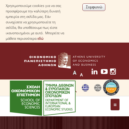
Χρησιμοποιούμε cookies για να σας
προσφέρουμε την καλύτερη δυνατή
εμπειρία στη σελίδα μας. Εάν
συνεχίσετε να χρησιμοποιείτε τη
σελίδα, θα υποθέσουμε πως είστε
ικανοποιημένοι με αυτό. Μπορείτε να
μάθετε περισσότερα
εδώ
ΤΟ ΤΜΗΜΑ
ΜΕ ΜΙΑ ΜΑΤΙΑ