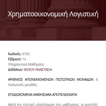
ΓΕΝΙΚΕΣ ΠΛΗΡΟΦΟΡΙΕΣ
Χρηματοοικονομική Λογιστική
ΔΙΟΙΚΗΣΗ ΤΟΥ ΤΜΗΜΑΤΟΣ
ΓΡΑΜΜΑΤΕΙΑ ΠΡΟΠΤΥΧΙΑΚΩΝ ΣΠΟΥΔΩΝ
ΓΡΑΜΜΑΤΕΙΕΣ ΜΕΤΑΠΤΥΧΙΑΚΩΝ ΣΠΟΥΔΩΝ
EUROLAB
Κωδικός:
4103
TESTIMONIALS ΑΠΟΦΟΙΤΩΝ
Εξάμηνο:
1ο
Υποχρεωτικά Μαθήματα
ΑΝΘΡΩΠΙΝΟ ΔΥΝΑΜΙΚΟ
Διδάσκων:
ΦΙΛΙΟΥ ΑΝΑΣΤΑΣΙΑ
ΜΕΛΗ ΔΕΠ
ΑΡΙΘΜΟΣ ΑΠΟΝΕΜΟΜΕΝΩΝ ΠΙΣΤΩΤΙΚΩΝ ΜΟΝΑΔΩΝ
: 6
πιστωτικές μονάδες
ΕΠΙΤΙΜΟΙ ΔΙΔΑΚΤΟΡΕΣ / ΕΡΕΥΝΗΤΙΚΟΙ
ΕΤΑΙΡΟΙ
ΕΠΙΔΙΩΚΟΜΕΝΑ ΜΑΘΗΣΙΑΚΑ ΑΠΟΤΕΛΕΣΜΑΤΑ
:
ΕΝΤΕΤΑΛΜΕΝΟΙ ΔΙΔΑΣΚΟΝΤΕΣ
Μετά την επιτυχή ολοκλήρωση του μαθήματος, οι φοιτητές