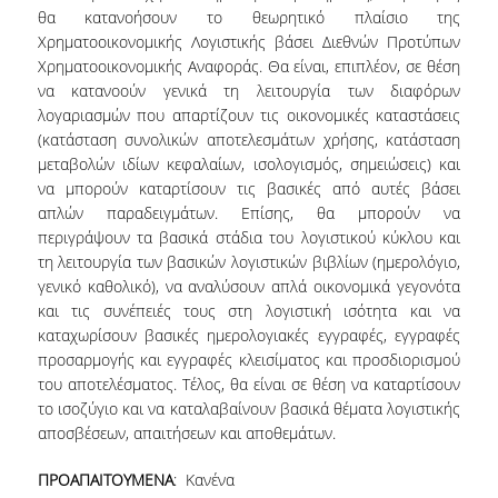
θα κατανοήσουν το θεωρητικό πλαίσιο της
ΜΕΤΑΔΙΔΑΚΤΟΡΕΣ
Χρηματοοικονομικής Λογιστικής βάσει Διεθνών Προτύπων
Χρηματοοικονομικής Αναφοράς. Θα είναι, επιπλέον, σε θέση
ΔΙΟΙΚΗΤΙΚΟ ΠΡΟΣΩΠΙΚΟ
να κατανοούν γενικά τη λειτουργία των διαφόρων
λογαριασμών που απαρτίζουν τις οικονομικές καταστάσεις
ΕΡΓΑΣΤΗΡΙΑΚΟ ΠΡΟΣΩΠΙΚΟ
(κατάσταση συνολικών αποτελεσμάτων χρήσης, κατάσταση
ΜΗΤΡΩΟ ΓΝΩΣΤΙΚΩΝ ΑΝΤΙΚΕΙΜΕΝΩΝ
μεταβολών ιδίων κεφαλαίων, ισολογισμός, σημειώσεις) και
ΤΜΗΜΑΤΟΣ
να μπορούν καταρτίσουν τις βασικές από αυτές βάσει
απλών παραδειγμάτων. Επίσης, θα μπορούν να
ΜΗΤΡΩΑ ΜΕΛΩΝ ΤΜΗΜΑΤΟΣ
περιγράψουν τα βασικά στάδια του λογιστικού κύκλου και
τη λειτουργία των βασικών λογιστικών βιβλίων (ημερολόγιο,
ΥΠΟΨΗΦΙΟΙ ΦΟΙΤΗΤΕΣ
γενικό καθολικό), να αναλύσουν απλά οικονομικά γεγονότα
και τις συνέπειές τους στη λογιστική ισότητα και να
ΓΙΑΤΙ ΔΕΟΣ
καταχωρίσουν βασικές ημερολογιακές εγγραφές, εγγραφές
προσαρμογής και εγγραφές κλεισίματος και προσδιορισμού
ΟΙΚΟΝΟΜΙΚΑ ΜΕ ΔΙΕΘΝΗ ΔΙΑΣΤΑΣΗ
του αποτελέσματος. Τέλος, θα είναι σε θέση να καταρτίσουν
το ισοζύγιο και να καταλαβαίνουν βασικά θέματα λογιστικής
ΔΙΕΠΙΣΤΗΜΟΝΙΚΟΤΗΤΑ
αποσβέσεων, απαιτήσεων και αποθεμάτων.
ΣΥΝΕΙΣΦΟΡΑ ΚΑΘΗΓΗΤΩΝ
ΠΡΟΑΠΑΙΤΟΥΜΕΝΑ
: Κανένα