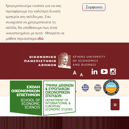
Χρησιμοποιούμε cookies για να σας
προσφέρουμε την καλύτερη δυνατή
εμπειρία στη σελίδα μας. Εάν
συνεχίσετε να χρησιμοποιείτε τη
σελίδα, θα υποθέσουμε πως είστε
ικανοποιημένοι με αυτό. Μπορείτε να
μάθετε περισσότερα
εδώ
ΤΟ ΤΜΗΜΑ
ΜΕ ΜΙΑ ΜΑΤΙΑ