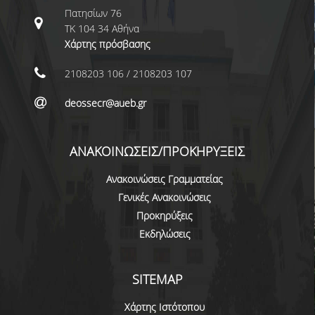
Πατησίων 76
ΜΕΤΑΔΙΔΑΚΤΟΡΕΣ
ΤΚ 104 34 Αθήνα
Χάρτης πρόσβασης
ΔΙΟΙΚΗΤΙΚΟ ΠΡΟΣΩΠΙΚΟ
2108203 106 / 2108203 107
ΕΡΓΑΣΤΗΡΙΑΚΟ ΠΡΟΣΩΠΙΚΟ
ΜΗΤΡΩΟ ΓΝΩΣΤΙΚΩΝ ΑΝΤΙΚΕΙΜΕΝΩΝ
deossecr@aueb.gr
ΤΜΗΜΑΤΟΣ
ΜΗΤΡΩΑ ΜΕΛΩΝ ΤΜΗΜΑΤΟΣ
ΑΝΑΚΟΙΝΩΣΕΙΣ/ΠΡΟΚΗΡΥΞΕΙΣ
ΥΠΟΨΗΦΙΟΙ ΦΟΙΤΗΤΕΣ
Ανακοινώσεις Γραμματείας
Γενικές Ανακοινώσεις
ΓΙΑΤΙ ΔΕΟΣ
Προκηρύξεις
Εκδηλώσεις
ΟΙΚΟΝΟΜΙΚΑ ΜΕ ΔΙΕΘΝΗ ΔΙΑΣΤΑΣΗ
ΔΙΕΠΙΣΤΗΜΟΝΙΚΟΤΗΤΑ
SITEMAP
ΣΥΝΕΙΣΦΟΡΑ ΚΑΘΗΓΗΤΩΝ
Χάρτης Ιστότοπου