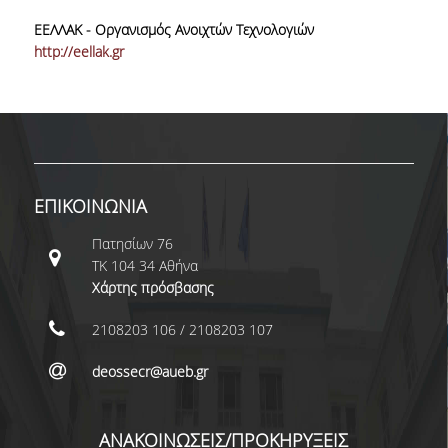
ΔΙΠΛΩΜΑΤΙΚΩΝ ΕΡΓΑΣΙΩΝ
ΕΕΛΛΑΚ - Οργανισμός Ανοιχτών Τεχνολογιών
ΣΕΜΙΝΑΡΙΑ ΒΙΒΛΙΟΘΗΚΗΣ ΟΠΑ
http://eellak.gr
ΓΙΑ ΤΗ ΔΙΠΛΩΜΑΤΙΚΗ ΕΡΓΑΣΙΑ
ΣΤΟ ΔΕΟΣ
ΠΡΑΚΤΙΚΗ ΑΣΚΗΣΗ
ΓΕΝΙΚΕΣ ΠΛΗΡΟΦΟΡΙΕΣ
ΕΠΙΚΟΙΝΩΝΙΑ
ΟΡΟΙ, ΠΡΟΫΠΟΘΕΣΕΙΣ,
Πατησίων 76
ΧΡΗΜΑΤΟΔΟΤΗΣΗ
ΤΚ 104 34 Αθήνα
Χάρτης πρόσβασης
ΚΑΝΟΝΙΣΜΟΣ
2108203 106 / 2108203 107
ΕΠΙΚΟΙΝΩΝΙΑ
deossecr@aueb.gr
ΠΡΟΓΡΑΜΜΑ ERASMUS+
ΓΕΝΙΚΕΣ ΠΛΗΡΟΦΟΡΙΕΣ
ΑΝΑΚΟΙΝΩΣΕΙΣ/ΠΡΟΚΗΡΥΞΕΙΣ