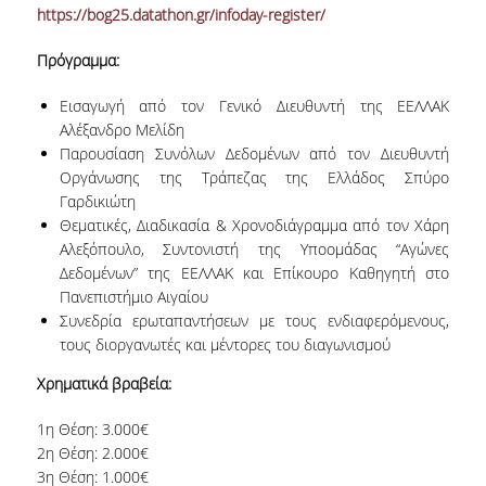
https://bog25.datathon.gr/infoday-register/
ΜΕΤΑΔΙΔΑΚΤΟΡΕΣ
Πρόγραμμα:
ΔΙΟΙΚΗΤΙΚΟ ΠΡΟΣΩΠΙΚΟ
Εισαγωγή από τον Γενικό Διευθυντή της ΕΕΛΛΑΚ
ΕΡΓΑΣΤΗΡΙΑΚΟ ΠΡΟΣΩΠΙΚΟ
Αλέξανδρο Μελίδη
Παρουσίαση Συνόλων Δεδομένων από τον Διευθυντή
ΜΗΤΡΩΟ ΓΝΩΣΤΙΚΩΝ ΑΝΤΙΚΕΙΜΕΝΩΝ
Οργάνωσης της Τράπεζας της Ελλάδος Σπύρο
ΤΜΗΜΑΤΟΣ
Γαρδικιώτη
ΜΗΤΡΩΑ ΜΕΛΩΝ ΤΜΗΜΑΤΟΣ
Θεματικές, Διαδικασία & Χρονοδιάγραμμα από τον Χάρη
Αλεξόπουλο, Συντονιστή της Υποομάδας “Αγώνες
ΥΠΟΨΗΦΙΟΙ ΦΟΙΤΗΤΕΣ
Δεδομένων” της ΕΕΛΛΑΚ και Επίκουρο Καθηγητή στο
Πανεπιστήμιο Αιγαίου
Συνεδρία ερωταπαντήσεων με τους ενδιαφερόμενους,
ΓΙΑΤΙ ΔΕΟΣ
τους διοργανωτές και μέντορες του διαγωνισμού
ΟΙΚΟΝΟΜΙΚΑ ΜΕ ΔΙΕΘΝΗ ΔΙΑΣΤΑΣΗ
Χρηματικά βραβεία:
ΔΙΕΠΙΣΤΗΜΟΝΙΚΟΤΗΤΑ
1η Θέση: 3.000€
2η Θέση: 2.000€
ΣΥΝΕΙΣΦΟΡΑ ΚΑΘΗΓΗΤΩΝ
3η Θέση: 1.000€