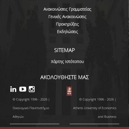
ΟΡΟΙ, ΠΡΟΫΠΟΘΕΣΕΙΣ,
Ανακοινώσεις Γραμματείας
ΧΡΗΜΑΤΟΔΟΤΗΣΗ
Γενικές Ανακοινώσεις
Προκηρύξεις
ΛΙΣΤΑ ΣΥΝΕΡΓΑΖΟΜΕΝΩΝ
ΠΑΝΕΠΙΣΤΗΜΙΩΝ
Εκδηλώσεις
ΑΝΑΚΟΙΝΩΣΕΙΣ
SITEMAP
ΤESTIMONIALS
Χάρτης Ιστότοπου
ΕΠΙΚΟΙΝΩΝΙΑ & ΧΡΗΣΙΜΟΙ
ΣΥΝΔΕΣΜΟΙ
ΑΚΟΛΟΥΘΗΣΤΕ ΜΑΣ
ΑΠΟΤΕΛΕΣΜΑΤΑ ΣΤΑΔΙΟΔΡΟΜΙΑΣ
© Copyright 1996 - 2026 |
© Copyright 1996 - 2026 |
ΜΕΤΑΠΤΥΧΙΑΚΕΣ ΣΠΟΥΔΕΣ
Οικονομικό Πανεπιστήμιο
Athens University of Economics
ΜΕΤΑΠΤΥΧΙΑΚΑ ΠΡΟΓΡΑΜΜΑΤΑ
Αθηνών
and Business
ΔΙΔΑΚΤΟΡΙΚΟ ΠΡΟΓΡΑΜΜΑ