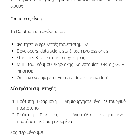
ΣΠΟΥΔΩΝ
6.000€
ΚΑΤΕΥΘΥΝΣΕΙΣ ΣΠΟΥΔΩΝ & ΔΗΛΩΣΕΙΣ
Για ποιους είναι;
ΜΑΘΗΜΑΤΩΝ
Το Datathon απευθύνεται σε:
ΜΑΘΗΜΑΤΑ ΕΠΙΛΟΓΗΣ ΑΠΟ ΑΛΛΑ
ΤΜΗΜΑΤΑ
Φοιτητές & ερευνητές πανεπιστημίων
Developers, data scientists & tech professionals
ΣΥΣΤΗΜΑ ΔΙΔΑΣΚΑΛΙΑΣ ΚΑΙ ΕΞΕΤΑΣΕΩΝ
Start-ups & καινοτόμες επιχειρήσεις
ΜμΕ του Κόμβου Ψηφιακής Καινοτομίας GR digiGOV-
ΥΠΟΣΤΗΡΙΞΗ ΣΠΟΥΔΩΝ
innoHUB
Όποιον ενδιαφέρεται για data-driven innovation!
ΔΙΠΛΩΜΑΤΙΚΗ ΕΡΓΑΣΙΑ
Δύο τρόποι συμμετοχής:
ΓΕΝΙΚΕΣ ΠΛΗΡΟΦΟΡΙΕΣ
Πρότυπη Εφαρμογή - Δημιουργήστε ένα λειτουργικό
ΟΔΗΓΙΕΣ ΓΙΑ ΤΗ ΣΥΜΜΕΤΟΧΗ
πρωτότυπο
ΣΤΟ ΜΑΘΗΜΑ «ΣΕΜΙΝΑΡΙΟ ΚΑΙ
Πρόταση Πολιτικής - Αναπτύξτε τεκμηριωμένες
ΔΙΠΛΩΜΑΤΙΚΗ ΕΡΓΑΣΙΑ»
προτάσεις με βάση δεδομένα
Σας περιμένουμε!
ΥΠΟΔΕΙΓΜΑΤΑ ΣΥΓΓΡΑΦΗΣ