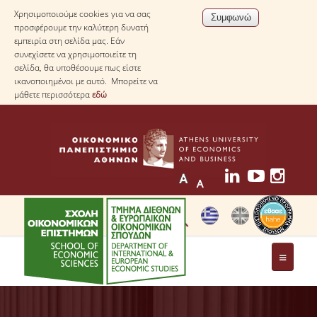
Χρησιμοποιούμε cookies για να σας
προσφέρουμε την καλύτερη δυνατή
εμπειρία στη σελίδα μας. Εάν
συνεχίσετε να χρησιμοποιείτε τη
σελίδα, θα υποθέσουμε πως είστε
ικανοποιημένοι με αυτό. Μπορείτε να
μάθετε περισσότερα
εδώ
ΤΟ ΤΜΗΜΑ
ΜΕ ΜΙΑ ΜΑΤΙΑ