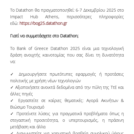
ΠΑΙΔΑΓΩΓΙΚΗ ΦΙΛΟΣΟΦΙΑ
Το Datathon θα πραγματοποιηθεί: 6-7 Δεκεμβρίου 2025 στο
Impact Hub Athens, περισσότερες πληροφορίες
ΤΕΧΝΟΛΟΓΙΚΗ ΕΝΣΩΜΑΤΩΣΗ
εδώ:
https://bog25.datathon.gr
ΜΑΘΗΜΑΤΙΚΑ
Γιατί να συμμετάσχετε στο Datathon;
ΑΓΓΛΙΚΑ
Το Bank of Greece Datathon 2025 είναι μια τεχνολογική
ΙΣΟΤΗΤΑ ΦΥΛΩΝ
δράση ανοιχτής καινοτομίας που σας δίνει τη δυνατότητα
να:
ΑΠΟΤΕΛΕΣΜΑΤΑ ΣΤΑΔΙΟΔΡΟΜΙΑΣ
✓ Δημιουργήσετε πρωτότυπες εφαρμογές ή προτάσεις
πολιτικής με χρήση νέων τεχνολογιών
ΠΡΟΠΤΥΧΙΑΚΕΣ ΣΠΟΥΔΕΣ
✓ Αξιοποιήσετε ανοικτά δεδομένα από την πύλη της ΤτΕ και
άλλες πηγές
ΓΙΑΤΙ ΔΕΟΣ
✓ Εργαστείτε σε καίριες θεματικές: Αγορά Ακινήτων &
Βιώσιμο Τουρισμό
ΟΔΗΓΟΣ ΣΠΟΥΔΩΝ
✓ Προτείνετε λύσεις για πραγματικά προβλήματα όπως η
στεγαστική προσιτότητα, ο υπερτουρισμός, η πράσινη
ΠΡΟΓΡΑΜΜΑ ΣΠΟΥΔΩΝ
μετάβαση και άλλα
✓ Διαγωνιστείτε για χρηματικά βραβεία συνολικού ύψους
ΜΑΘΗΜΑΤΑ ΠΡΟΓΡΑΜΜΑΤΟΣ