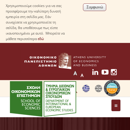
Χρησιμοποιούμε cookies για να σας
προσφέρουμε την καλύτερη δυνατή
εμπειρία στη σελίδα μας. Εάν
συνεχίσετε να χρησιμοποιείτε τη
σελίδα, θα υποθέσουμε πως είστε
ικανοποιημένοι με αυτό. Μπορείτε να
μάθετε περισσότερα
εδώ
ΤΟ ΤΜΗΜΑ
ΜΕ ΜΙΑ ΜΑΤΙΑ