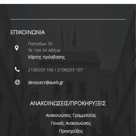
ΠΑΙΔΑΓΩΓΙΚΗ ΦΙΛΟΣΟΦΙΑ
ΤΕΧΝΟΛΟΓΙΚΗ ΕΝΣΩΜΑΤΩΣΗ
ΜΑΘΗΜΑΤΙΚΑ
ΕΠΙΚΟΙΝΩΝΙΑ
ΑΓΓΛΙΚΑ
Πατησίων 76
ΤΚ 104 34 Αθήνα
ΙΣΟΤΗΤΑ ΦΥΛΩΝ
Χάρτης πρόσβασης
ΑΠΟΤΕΛΕΣΜΑΤΑ ΣΤΑΔΙΟΔΡΟΜΙΑΣ
2108203 106 / 2108203 107
deossecr@aueb.gr
ΠΡΟΠΤΥΧΙΑΚΕΣ ΣΠΟΥΔΕΣ
ΓΙΑΤΙ ΔΕΟΣ
ΑΝΑΚΟΙΝΩΣΕΙΣ/ΠΡΟΚΗΡΥΞΕΙΣ
ΟΔΗΓΟΣ ΣΠΟΥΔΩΝ
Ανακοινώσεις Γραμματείας
Γενικές Ανακοινώσεις
ΠΡΟΓΡΑΜΜΑ ΣΠΟΥΔΩΝ
Προκηρύξεις
ΜΑΘΗΜΑΤΑ ΠΡΟΓΡΑΜΜΑΤΟΣ