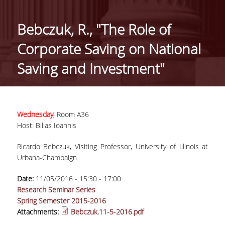
ΓΕΝΙΚΕΣ ΠΛΗΡΟΦΟΡΙΕΣ
Bebczuk, R., "The Role of
ΔΙΟΙΚΗΣΗ ΤΟΥ ΤΜΗΜΑΤΟΣ
Corporate Saving on National
ΓΡΑΜΜΑΤΕΙΑ ΠΡΟΠΤΥΧΙΑΚΩΝ ΣΠΟΥΔΩΝ
Saving and Investment"
ΓΡΑΜΜΑΤΕΙΕΣ ΜΕΤΑΠΤΥΧΙΑΚΩΝ ΣΠΟΥΔΩΝ
EUROLAB
Wednesday
, Room A36
TESTIMONIALS ΑΠΟΦΟΙΤΩΝ
Host: Bilias Ioannis
ΑΝΘΡΩΠΙΝΟ ΔΥΝΑΜΙΚΟ
Ricardo Bebczuk, Visiting Professor, University of Illinois at
Urbana-Champaign
ΜΕΛΗ ΔΕΠ
Date:
11/05/2016 -
15:30
-
17:00
ΕΠΙΤΙΜΟΙ ΔΙΔΑΚΤΟΡΕΣ / ΕΡΕΥΝΗΤΙΚΟΙ
Research Seminar Series
ΕΤΑΙΡΟΙ
Spring Semester 2015-2016
Attachments:
Bebczuk.11-5-2016.pdf
ΕΝΤΕΤΑΛΜΕΝΟΙ ΔΙΔΑΣΚΟΝΤΕΣ