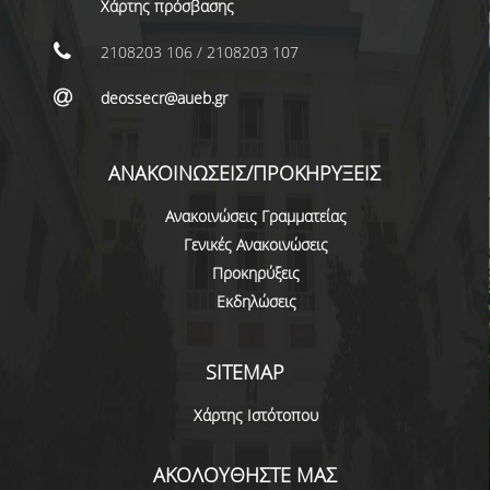
Χάρτης πρόσβασης
ΜΕΤΑΔΙΔΑΚΤΟΡΕΣ
2108203 106 / 2108203 107
ΔΙΟΙΚΗΤΙΚΟ ΠΡΟΣΩΠΙΚΟ
deossecr@aueb.gr
ΕΡΓΑΣΤΗΡΙΑΚΟ ΠΡΟΣΩΠΙΚΟ
ΜΗΤΡΩΟ ΓΝΩΣΤΙΚΩΝ ΑΝΤΙΚΕΙΜΕΝΩΝ
ΑΝΑΚΟΙΝΩΣΕΙΣ/ΠΡΟΚΗΡΥΞΕΙΣ
ΤΜΗΜΑΤΟΣ
Ανακοινώσεις Γραμματείας
ΜΗΤΡΩΑ ΜΕΛΩΝ ΤΜΗΜΑΤΟΣ
Γενικές Ανακοινώσεις
ΥΠΟΨΗΦΙΟΙ ΦΟΙΤΗΤΕΣ
Προκηρύξεις
Εκδηλώσεις
ΓΙΑΤΙ ΔΕΟΣ
SITEMAP
ΟΙΚΟΝΟΜΙΚΑ ΜΕ ΔΙΕΘΝΗ ΔΙΑΣΤΑΣΗ
Χάρτης Ιστότοπου
ΔΙΕΠΙΣΤΗΜΟΝΙΚΟΤΗΤΑ
ΣΥΝΕΙΣΦΟΡΑ ΚΑΘΗΓΗΤΩΝ
ΑΚΟΛΟΥΘΗΣΤΕ ΜΑΣ