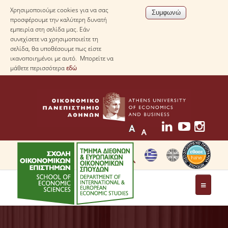
Χρησιμοποιούμε cookies για να σας
προσφέρουμε την καλύτερη δυνατή
εμπειρία στη σελίδα μας. Εάν
συνεχίσετε να χρησιμοποιείτε τη
σελίδα, θα υποθέσουμε πως είστε
ικανοποιημένοι με αυτό. Μπορείτε να
μάθετε περισσότερα
εδώ
ΤΟ ΤΜΗΜΑ
ΜΕ ΜΙΑ ΜΑΤΙΑ