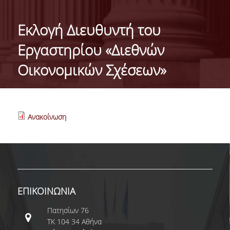
ΓΕΝΙΚΕΣ ΠΛΗΡΟΦΟΡΙΕΣ
Eκλογή Διευθυντή του
ΔΙΟΙΚΗΣΗ ΤΟΥ ΤΜΗΜΑΤΟΣ
Εργαστηρίου «Διεθνών
ΓΡΑΜΜΑΤΕΙΑ ΠΡΟΠΤΥΧΙΑΚΩΝ ΣΠΟΥΔΩΝ
Οικονομικών Σχέσεων»
ΓΡΑΜΜΑΤΕΙΕΣ ΜΕΤΑΠΤΥΧΙΑΚΩΝ ΣΠΟΥΔΩΝ
EUROLAB
Ανακοίνωση
TESTIMONIALS ΑΠΟΦΟΙΤΩΝ
ΑΝΘΡΩΠΙΝΟ ΔΥΝΑΜΙΚΟ
ΜΕΛΗ ΔΕΠ
ΕΠΙΤΙΜΟΙ ΔΙΔΑΚΤΟΡΕΣ / ΕΡΕΥΝΗΤΙΚΟΙ
ΕΠΙΚΟΙΝΩΝΙΑ
ΕΤΑΙΡΟΙ
Πατησίων 76
ΕΝΤΕΤΑΛΜΕΝΟΙ ΔΙΔΑΣΚΟΝΤΕΣ
ΤΚ 104 34 Αθήνα