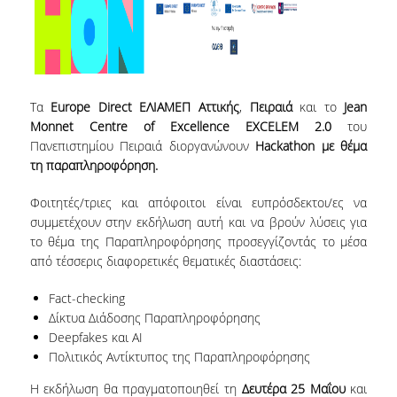
ΜΕΤΑΔΙΔΑΚΤΟΡΕΣ
ΔΙΟΙΚΗΤΙΚΟ ΠΡΟΣΩΠΙΚΟ
ΕΡΓΑΣΤΗΡΙΑΚΟ ΠΡΟΣΩΠΙΚΟ
Τα
Europe Direct ΕΛΙΑΜΕΠ Αττικής
,
Πειραιά
και το
Jean
Monnet Centre of Excellence EXCELEM 2.0
του
ΜΗΤΡΩΟ ΓΝΩΣΤΙΚΩΝ ΑΝΤΙΚΕΙΜΕΝΩΝ
Πανεπιστημίου Πειραιά διοργανώνουν
Hackathon με θέμα
ΤΜΗΜΑΤΟΣ
τη παραπληροφόρηση.
ΜΗΤΡΩΑ ΜΕΛΩΝ ΤΜΗΜΑΤΟΣ
Φοιτητές/τριες και απόφοιτοι είναι ευπρόσδεκτοι/ες να
ΥΠΟΨΗΦΙΟΙ ΦΟΙΤΗΤΕΣ
συμμετέχουν στην εκδήλωση αυτή και να βρούν λύσεις για
το θέμα της Παραπληροφόρησης προσεγγίζοντάς το μέσα
από τέσσερις διαφορετικές θεματικές διαστάσεις:
ΓΙΑΤΙ ΔΕΟΣ
Fact-checking
ΟΙΚΟΝΟΜΙΚΑ ΜΕ ΔΙΕΘΝΗ ΔΙΑΣΤΑΣΗ
Δίκτυα Διάδοσης Παραπληροφόρησης
Deepfakes και ΑΙ
ΔΙΕΠΙΣΤΗΜΟΝΙΚΟΤΗΤΑ
Πολιτικός Αντίκτυπος της Παραπληροφόρησης
ΣΥΝΕΙΣΦΟΡΑ ΚΑΘΗΓΗΤΩΝ
Η εκδήλωση θα πραγματοποιηθεί τη
Δευτέρα 25 Μαΐου
και