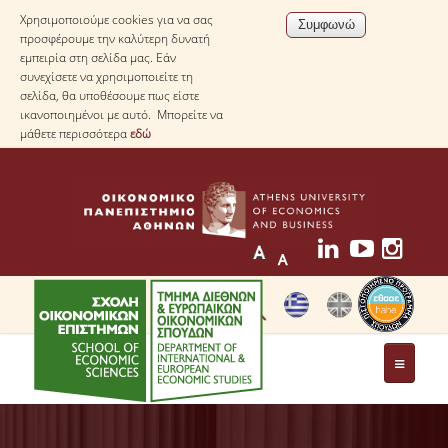
Χρησιμοποιούμε cookies για να σας
προσφέρουμε την καλύτερη δυνατή
εμπειρία στη σελίδα μας. Εάν
συνεχίσετε να χρησιμοποιείτε τη
σελίδα, θα υποθέσουμε πως είστε
ικανοποιημένοι με αυτό. Μπορείτε να
μάθετε περισσότερα
εδώ
ΤΟ ΤΜΗΜΑ
ΜΕ ΜΙΑ ΜΑΤΙΑ