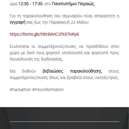
ώρα
12:30 - 17:30
, στο
Πανεπιστήμιο Πειραιώς.
ΠΑΙΔΑΓΩΓΙΚΗ ΦΙΛΟΣΟΦΙΑ
Για τη παρακολούθηση του σεμιναρίου είναι απαραίτητη η
ΤΕΧΝΟΛΟΓΙΚΗ ΕΝΣΩΜΑΤΩΣΗ
εγγραφή
σας έως την Παρασκευή 22 Μαΐου:
ΜΑΘΗΜΑΤΙΚΑ
https://forms.gle/hBnBAriC2Pk97MKy6
ΑΓΓΛΙΚΑ
Συνίσταται οι συμμετέχοντες/ουσες να προσέλθουν στον
ΙΣΟΤΗΤΑ ΦΥΛΩΝ
χώρο με δικό τους φορητό υπολογιστή και φορτιστή προς
διευκόλυνση της διαδικασίας.
ΑΠΟΤΕΛΕΣΜΑΤΑ ΣΤΑΔΙΟΔΡΟΜΙΑΣ
Θα δοθούν
βεβαιώσεις παρακολούθησης
στους
συμμετέχοντες/ουσες όπως και βραβεία στους νικητές/τριες.
ΠΡΟΠΤΥΧΙΑΚΕΣ ΣΠΟΥΔΕΣ
#hackathon #missinformation
ΓΙΑΤΙ ΔΕΟΣ
ΟΔΗΓΟΣ ΣΠΟΥΔΩΝ
ΠΡΟΓΡΑΜΜΑ ΣΠΟΥΔΩΝ
ΜΑΘΗΜΑΤΑ ΠΡΟΓΡΑΜΜΑΤΟΣ