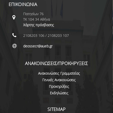
ΕΠΙΚΟΙΝΩΝΙΑ
ΣΠΟΥΔΩΝ
Πατησίων 76
ΚΑΤΕΥΘΥΝΣΕΙΣ ΣΠΟΥΔΩΝ & ΔΗΛΩΣΕΙΣ
ΤΚ 104 34 Αθήνα
ΜΑΘΗΜΑΤΩΝ
Χάρτης πρόσβασης
ΜΑΘΗΜΑΤΑ ΕΠΙΛΟΓΗΣ ΑΠΟ ΑΛΛΑ
2108203 106 / 2108203 107
ΤΜΗΜΑΤΑ
ΣΥΣΤΗΜΑ ΔΙΔΑΣΚΑΛΙΑΣ ΚΑΙ ΕΞΕΤΑΣΕΩΝ
deossecr@aueb.gr
ΥΠΟΣΤΗΡΙΞΗ ΣΠΟΥΔΩΝ
ΑΝΑΚΟΙΝΩΣΕΙΣ/ΠΡΟΚΗΡΥΞΕΙΣ
ΔΙΠΛΩΜΑΤΙΚΗ ΕΡΓΑΣΙΑ
Ανακοινώσεις Γραμματείας
ΓΕΝΙΚΕΣ ΠΛΗΡΟΦΟΡΙΕΣ
Γενικές Ανακοινώσεις
Προκηρύξεις
ΟΔΗΓΙΕΣ ΓΙΑ ΤΗ ΣΥΜΜΕΤΟΧΗ
Εκδηλώσεις
ΣΤΟ ΜΑΘΗΜΑ «ΣΕΜΙΝΑΡΙΟ ΚΑΙ
ΔΙΠΛΩΜΑΤΙΚΗ ΕΡΓΑΣΙΑ»
SITEMAP
ΥΠΟΔΕΙΓΜΑΤΑ ΣΥΓΓΡΑΦΗΣ