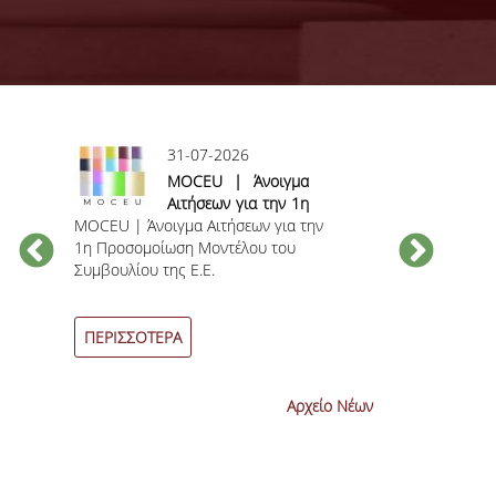
31-07-2026
ς
MOCEU | Άνοιγμα
Αιτήσεων για την 1η
MOCEU | Άνοιγμα Αιτήσεων για την
Προσομοίωση
Ανακοίνωση γι
1η Προσομοίωση Μοντέλου του
Μοντέλου του
βαθμολογίας 
Συμβουλίου της Ε.Ε.
Συμβουλίου της Ε.Ε.
εξεταστικών π
η
Ιουνίου 2026
-
ΠΕΡΙΣΣΟΤΕΡΑ
ΠΕΡΙΣΣΟΤΕΡ
Αρχείο Νέων