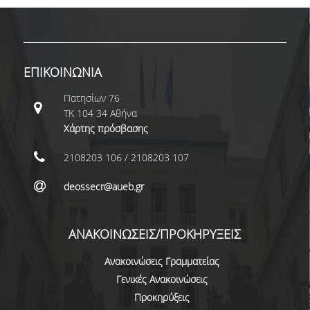
ΠΑΙΔΑΓΩΓΙΚΗ ΦΙΛΟΣΟΦΙΑ
ΤΕΧΝΟΛΟΓΙΚΗ ΕΝΣΩΜΑΤΩΣΗ
ΜΑΘΗΜΑΤΙΚΑ
ΕΠΙΚΟΙΝΩΝΙΑ
ΑΓΓΛΙΚΑ
Πατησίων 76
ΤΚ 104 34 Αθήνα
ΙΣΟΤΗΤΑ ΦΥΛΩΝ
Χάρτης πρόσβασης
ΑΠΟΤΕΛΕΣΜΑΤΑ ΣΤΑΔΙΟΔΡΟΜΙΑΣ
2108203 106 / 2108203 107
deossecr@aueb.gr
ΠΡΟΠΤΥΧΙΑΚΕΣ ΣΠΟΥΔΕΣ
ΓΙΑΤΙ ΔΕΟΣ
ΑΝΑΚΟΙΝΩΣΕΙΣ/ΠΡΟΚΗΡΥΞΕΙΣ
ΟΔΗΓΟΣ ΣΠΟΥΔΩΝ
Ανακοινώσεις Γραμματείας
Γενικές Ανακοινώσεις
ΠΡΟΓΡΑΜΜΑ ΣΠΟΥΔΩΝ
Προκηρύξεις
ΜΑΘΗΜΑΤΑ ΠΡΟΓΡΑΜΜΑΤΟΣ