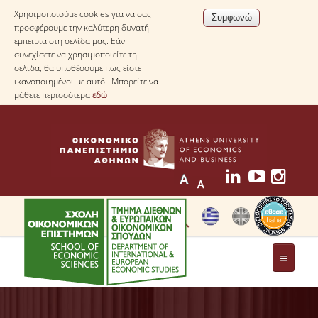
Χρησιμοποιούμε cookies για να σας
προσφέρουμε την καλύτερη δυνατή
εμπειρία στη σελίδα μας. Εάν
συνεχίσετε να χρησιμοποιείτε τη
σελίδα, θα υποθέσουμε πως είστε
ικανοποιημένοι με αυτό. Μπορείτε να
μάθετε περισσότερα
εδώ
ΤΟ ΤΜΗΜΑ
ΜΕ ΜΙΑ ΜΑΤΙΑ