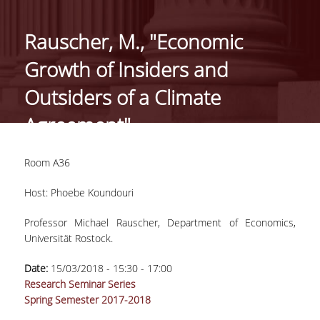
ΓΕΝΙΚΕΣ ΠΛΗΡΟΦΟΡΙΕΣ
Rauscher, M., "Economic
ΔΙΟΙΚΗΣΗ ΤΟΥ ΤΜΗΜΑΤΟΣ
Growth of Insiders and
ΓΡΑΜΜΑΤΕΙΑ ΠΡΟΠΤΥΧΙΑΚΩΝ ΣΠΟΥΔΩΝ
Outsiders of a Climate
ΓΡΑΜΜΑΤΕΙΕΣ ΜΕΤΑΠΤΥΧΙΑΚΩΝ ΣΠΟΥΔΩΝ
Agreement"
EUROLAB
Room A36
TESTIMONIALS ΑΠΟΦΟΙΤΩΝ
Host: Phoebe Koundouri
ΑΝΘΡΩΠΙΝΟ ΔΥΝΑΜΙΚΟ
Professor Michael Rauscher, Department of Economics,
ΜΕΛΗ ΔΕΠ
Universität Rostock.
ΕΠΙΤΙΜΟΙ ΔΙΔΑΚΤΟΡΕΣ / ΕΡΕΥΝΗΤΙΚΟΙ
Date:
15/03/2018 -
15:30
-
17:00
ΕΤΑΙΡΟΙ
Research Seminar Series
Spring Semester 2017-2018
ΕΝΤΕΤΑΛΜΕΝΟΙ ΔΙΔΑΣΚΟΝΤΕΣ