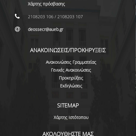
Χάρτης πρόσβασης
ΕΠΙΚΟΙΝΩΝΙΑ
2108203 106 / 2108203 107
ΠΕΡΙΒΑΛΛΟΝ - ΥΠΟΔΟΜΗ
deossecr@aueb.gr
ΔΙΑΣΦΑΛΙΣΗ ΠΟΙΟΤΗΤΑΣ
ΠΟΛΙΤΙΚΗ ΠΟΙΟΤΗΤΑΣ
ΑΝΑΚΟΙΝΩΣΕΙΣ/ΠΡΟΚΗΡΥΞΕΙΣ
ΠΟΛΙΤΙΚΗ ΠΟΙΟΤΗΤΑΣ ΤΟΥ ΠΠΣ
Ανακοινώσεις Γραμματείας
Γενικές Ανακοινώσεις
ΣΤΡΑΤΗΓΙΚΗ ΠΡΟΠΤΥΧΙΑΚΟΥ
ΠΡΟΓΡΑΜΜΑΤΟΣ ΤΜΗΜΑΤΟΣ
Προκηρύξεις
Εκδηλώσεις
ΔΕΔΟΜΕΝΑ ΠΟΙΟΤΗΤΑΣ
ΠΙΣΤΟΠΟΙΗΣΗ
SITEMAP
ΑΞΙΟΛΟΓΗΣΗ
Χάρτης Ιστότοπου
ΑΠΟ ΠΡΟΠΤΥΧΙΑΚΟΥΣ ΦΟΙΤΗΤΕΣ
ΑΚΟΛΟΥΘΗΣΤΕ ΜΑΣ