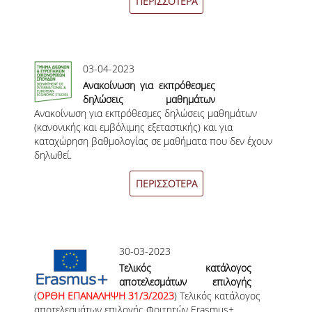
ΠΕΡΙΣΣΟΤΕΡΑ
ΟΡΟΙ, ΠΡΟΫΠΟΘΕΣΕΙΣ,
ΧΡΗΜΑΤΟΔΟΤΗΣΗ
ΛΙΣΤΑ ΣΥΝΕΡΓΑΖΟΜΕΝΩΝ
03-04-2023
ΠΑΝΕΠΙΣΤΗΜΙΩΝ
Ανακοίνωση για εκπρόθεσμες
δηλώσεις μαθημάτων
ΑΝΑΚΟΙΝΩΣΕΙΣ
Ανακοίνωση για εκπρόθεσμες δηλώσεις μαθημάτων
(κανονικής και εμβόλιμης
(κανονικής και εμβόλιμης εξεταστικής) και για
εξεταστικής) και για
ΤESTIMONIALS
καταχώρηση βαθμολογίας σε μαθήματα που δεν έχουν
καταχώρηση βαθμολογίας σε
δηλωθεί.
μαθήματα που δεν έχουν
ΕΠΙΚΟΙΝΩΝΙΑ & ΧΡΗΣΙΜΟΙ
δηλωθεί.
ΣΥΝΔΕΣΜΟΙ
ΠΕΡΙΣΣΟΤΕΡΑ
ΑΠΟΤΕΛΕΣΜΑΤΑ ΣΤΑΔΙΟΔΡΟΜΙΑΣ
ΜΕΤΑΠΤΥΧΙΑΚΕΣ ΣΠΟΥΔΕΣ
30-03-2023
Τελικός κατάλογος
ΜΕΤΑΠΤΥΧΙΑΚΑ ΠΡΟΓΡΑΜΜΑΤΑ
αποτελεσμάτων επιλογής
(
ΟΡΘΗ ΕΠΑΝΑΛΗΨΗ 31/3/2023
Φοιτητών Erasmus+ Τμήματος
) Τελικός κατάλογος
ΔΙΔΑΚΤΟΡΙΚΟ ΠΡΟΓΡΑΜΜΑ
αποτελεσμάτων επιλογής Φοιτητών Erasmus+
ΔΕΟΣ 2023-2024