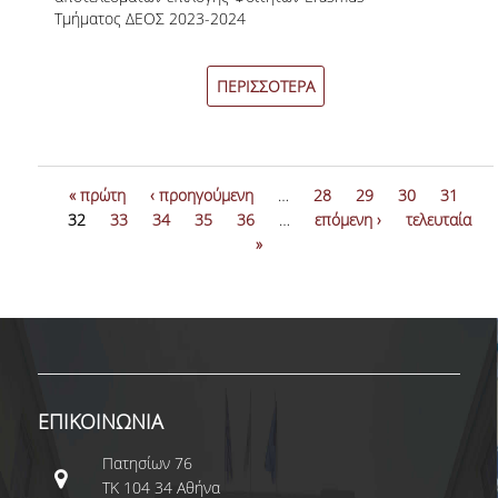
Τμήματος ΔΕΟΣ 2023-2024
ΚΑΝΟΝΙΣΜΟΣ ΛΕΙΤΟΥΡΓΙΑΣ
ΠΕΡΙΓΡΑΦΗ
ΠΕΡΙΣΣΟΤΕΡΑ
ΑΙΤΗΣΕΙΣ
ΝΕΑ - ΔΡΑΣΤΗΡΙΟΤΗΤΕΣ
« πρώτη
‹ προηγούμενη
…
28
29
30
31
ΥΠΟΨΗΦΙΟΙ ΔΙΔΑΚΤΟΡΕΣ
32
33
34
35
36
…
επόμενη ›
τελευταία
»
ΔΙΔΑΚΤΟΡΕΣ
ΔΗΜΟΣΙΕΥΣΕΙΣ
PUBLICATIONS IN REFEREED JOURNALS
PUBLICATIONS IN BOOKS AND COLLECTIVE
ΕΠΙΚΟΙΝΩΝΙΑ
VOLUMES
Πατησίων 76
ΧΡΗΣΙΜΟΙ ΣΥΝΔΕΣΜΟΙ
ΤΚ 104 34 Αθήνα