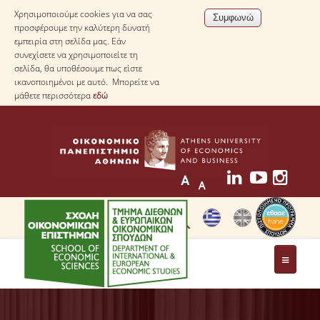
Χρησιμοποιούμε cookies για να σας
προσφέρουμε την καλύτερη δυνατή
εμπειρία στη σελίδα μας. Εάν
συνεχίσετε να χρησιμοποιείτε τη
σελίδα, θα υποθέσουμε πως είστε
ικανοποιημένοι με αυτό. Μπορείτε να
μάθετε περισσότερα
εδώ
ΤΟ ΤΜΗΜΑ
ΜΕ ΜΙΑ ΜΑΤΙΑ