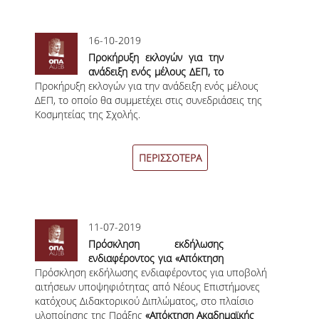
ΜΕΤΑΔΙΔΑΚΤΟΡΕΣ
16-10-2019
ΔΙΟΙΚΗΤΙΚΟ ΠΡΟΣΩΠΙΚΟ
Προκήρυξη εκλογών για την
ανάδειξη ενός μέλους ΔΕΠ, το
ΕΡΓΑΣΤΗΡΙΑΚΟ ΠΡΟΣΩΠΙΚΟ
Προκήρυξη εκλογών για την ανάδειξη ενός μέλους
οποίο θα συμμετέχει στις
ΔΕΠ, το οποίο θα συμμετέχει στις συνεδριάσεις της
συνεδριάσεις της Κοσμητείας
ΜΗΤΡΩΟ ΓΝΩΣΤΙΚΩΝ ΑΝΤΙΚΕΙΜΕΝΩΝ
Κοσμητείας της Σχολής.
της Σχολής.
ΤΜΗΜΑΤΟΣ
ΜΗΤΡΩΑ ΜΕΛΩΝ ΤΜΗΜΑΤΟΣ
ΠΕΡΙΣΣΟΤΕΡΑ
ΥΠΟΨΗΦΙΟΙ ΦΟΙΤΗΤΕΣ
ΓΙΑΤΙ ΔΕΟΣ
11-07-2019
ΟΙΚΟΝΟΜΙΚΑ ΜΕ ΔΙΕΘΝΗ ΔΙΑΣΤΑΣΗ
Πρόσκληση εκδήλωσης
ενδιαφέροντος για «Απόκτηση
ΔΙΕΠΙΣΤΗΜΟΝΙΚΟΤΗΤΑ
Πρόσκληση εκδήλωσης ενδιαφέροντος για υποβολή
Ακαδημαϊκής Διδακτικής
αιτήσεων υποψηφιότητας από Νέους Επιστήμονες
Εμπειρίας σε Νέους
κατόχους Διδακτορικού Διπλώματος, στο πλαίσιο
Επιστήμονες Κατόχους
ΣΥΝΕΙΣΦΟΡΑ ΚΑΘΗΓΗΤΩΝ
υλοποίησης της Πράξης
Διδακτορικού 2019–2020 στο
«Απόκτηση Ακαδημαϊκής