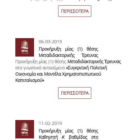
Διδακτικής Εμπειρίας σε Νέους Επιστήμονες Κατόχους
Οικονομικό Πανεπιστήμιο
ΠΑΙΔΑΓΩΓΙΚΗ ΦΙΛΟΣΟΦΙΑ
Διδακτορικού 2019–2020 στο Οικονομικό
Αθηνών»
ΠΕΡΙΣΣΟΤΕΡΑ
Πανεπιστήμιο Αθηνών»
ΤΕΧΝΟΛΟΓΙΚΗ ΕΝΣΩΜΑΤΩΣΗ
ΜΑΘΗΜΑΤΙΚΑ
06-03-2019
ΑΓΓΛΙΚΑ
Προκήρυξη μίας (1) θέσης
Μεταδιδακτορικής Έρευνας
ΙΣΟΤΗΤΑ ΦΥΛΩΝ
Προκήρυξη μίας (1) θέσης
στο γνωστικό αντικείμενο
Μεταδιδακτορικής Έρευνας
στο γνωστικό αντικείμενο
«Συγκριτική Πολιτική
«Συγκριτική Πολιτική
ΑΠΟΤΕΛΕΣΜΑΤΑ ΣΤΑΔΙΟΔΡΟΜΙΑΣ
Οικονομία και Μοντέλα Χρηματοπιστωτικού
Οικονομία και Μοντέλα
Καπιταλισμού»
Χρηματοπιστωτικού
ΠΡΟΠΤΥΧΙΑΚΕΣ ΣΠΟΥΔΕΣ
Καπιταλισμού»
ΠΕΡΙΣΣΟΤΕΡΑ
ΓΙΑΤΙ ΔΕΟΣ
ΟΔΗΓΟΣ ΣΠΟΥΔΩΝ
11-02-2019
ΠΡΟΓΡΑΜΜΑ ΣΠΟΥΔΩΝ
Προκήρυξη μίας (1) θέσης
Καθηγητή Α’ βαθμίδας στο
ΜΑΘΗΜΑΤΑ ΠΡΟΓΡΑΜΜΑΤΟΣ