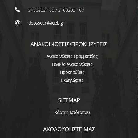
ΕΠΙΚΟΙΝΩΝΙΑ
2108203 106 / 2108203 107
ΠΕΡΙΒΑΛΛΟΝ - ΥΠΟΔΟΜΗ
deossecr@aueb.gr
ΔΙΑΣΦΑΛΙΣΗ ΠΟΙΟΤΗΤΑΣ
ΑΝΑΚΟΙΝΩΣΕΙΣ/ΠΡΟΚΗΡΥΞΕΙΣ
ΠΟΛΙΤΙΚΗ ΠΟΙΟΤΗΤΑΣ
Ανακοινώσεις Γραμματείας
ΠΟΛΙΤΙΚΗ ΠΟΙΟΤΗΤΑΣ ΤΟΥ ΠΠΣ
Γενικές Ανακοινώσεις
ΣΤΡΑΤΗΓΙΚΗ ΠΡΟΠΤΥΧΙΑΚΟΥ
Προκηρύξεις
ΠΡΟΓΡΑΜΜΑΤΟΣ ΤΜΗΜΑΤΟΣ
Εκδηλώσεις
ΔΕΔΟΜΕΝΑ ΠΟΙΟΤΗΤΑΣ
SITEMAP
ΠΙΣΤΟΠΟΙΗΣΗ
Χάρτης Ιστότοπου
ΑΞΙΟΛΟΓΗΣΗ
ΑΚΟΛΟΥΘΗΣΤΕ ΜΑΣ
ΑΠΟ ΠΡΟΠΤΥΧΙΑΚΟΥΣ ΦΟΙΤΗΤΕΣ