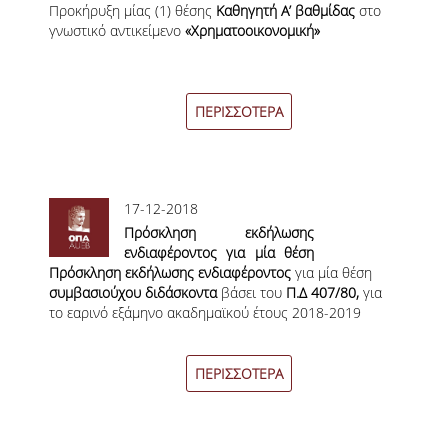
Προκήρυξη μίας (1) θέσης
γνωστικό αντικείμενο
Καθηγητή Α’ βαθμίδας
στο
ΣΠΟΥΔΩΝ
γνωστικό αντικείμενο
«Χρηματοοικονομική»
«Χρηματοοικονομική»
ΚΑΤΕΥΘΥΝΣΕΙΣ ΣΠΟΥΔΩΝ & ΔΗΛΩΣΕΙΣ
ΜΑΘΗΜΑΤΩΝ
ΠΕΡΙΣΣΟΤΕΡΑ
ΜΑΘΗΜΑΤΑ ΕΠΙΛΟΓΗΣ ΑΠΟ ΑΛΛΑ
ΤΜΗΜΑΤΑ
ΣΥΣΤΗΜΑ ΔΙΔΑΣΚΑΛΙΑΣ ΚΑΙ ΕΞΕΤΑΣΕΩΝ
17-12-2018
ΥΠΟΣΤΗΡΙΞΗ ΣΠΟΥΔΩΝ
Πρόσκληση εκδήλωσης
ενδιαφέροντος για μία θέση
ΔΙΠΛΩΜΑΤΙΚΗ ΕΡΓΑΣΙΑ
Πρόσκληση εκδήλωσης ενδιαφέροντος
συμβασιούχου διδάσκοντα
για μία θέση
συμβασιούχου διδάσκοντα
βάσει του Π.Δ 407/80
βάσει του
Π.Δ 407/80,
για
το εαρινό εξάμηνο ακαδημαϊκού έτους 2018-2019
ΓΕΝΙΚΕΣ ΠΛΗΡΟΦΟΡΙΕΣ
ΟΔΗΓΙΕΣ ΓΙΑ ΤΗ ΣΥΜΜΕΤΟΧΗ
ΠΕΡΙΣΣΟΤΕΡΑ
ΣΤΟ ΜΑΘΗΜΑ «ΣΕΜΙΝΑΡΙΟ ΚΑΙ
ΔΙΠΛΩΜΑΤΙΚΗ ΕΡΓΑΣΙΑ»
ΥΠΟΔΕΙΓΜΑΤΑ ΣΥΓΓΡΑΦΗΣ