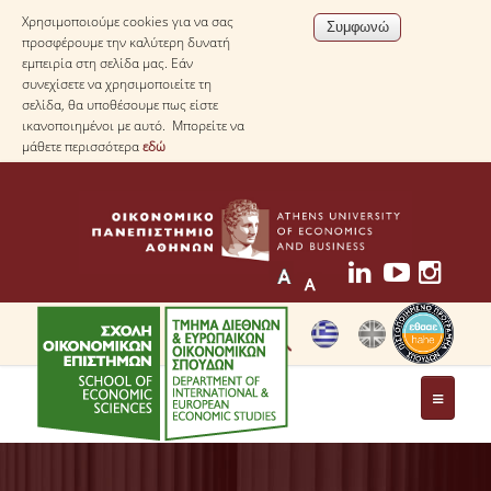
Χρησιμοποιούμε cookies για να σας
προσφέρουμε την καλύτερη δυνατή
εμπειρία στη σελίδα μας. Εάν
συνεχίσετε να χρησιμοποιείτε τη
σελίδα, θα υποθέσουμε πως είστε
ικανοποιημένοι με αυτό. Μπορείτε να
μάθετε περισσότερα
εδώ
ΤΟ ΤΜΗΜΑ
ΜΕ ΜΙΑ ΜΑΤΙΑ