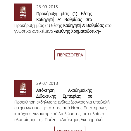
ΔΙΠΛΩΜΑΤΙΚΩΝ ΕΡΓΑΣΙΩΝ
26-09-2018
Προκήρυξη μίας (1) θέσης
ΣΕΜΙΝΑΡΙΑ ΒΙΒΛΙΟΘΗΚΗΣ ΟΠΑ
Καθηγητή Α’ Βαθμίδας στο
ΓΙΑ ΤΗ ΔΙΠΛΩΜΑΤΙΚΗ ΕΡΓΑΣΙΑ
Προκήρυξη μίας (1) θέσης
γνωστικό αντικείμενο «Διεθνής
Καθηγητή Α’ Βαθμίδας
στο
ΣΤΟ ΔΕΟΣ
γνωστικό αντικείμενο
Χρηματοδοτική»
«Διεθνής Χρηματοδοτική»
ΠΡΑΚΤΙΚΗ ΑΣΚΗΣΗ
ΠΕΡΙΣΣΟΤΕΡΑ
ΓΕΝΙΚΕΣ ΠΛΗΡΟΦΟΡΙΕΣ
ΟΡΟΙ, ΠΡΟΫΠΟΘΕΣΕΙΣ,
ΧΡΗΜΑΤΟΔΟΤΗΣΗ
29-07-2018
ΚΑΝΟΝΙΣΜΟΣ
Απόκτηση Ακαδημαϊκής
Διδακτικής Εμπειρίας σε
ΕΠΙΚΟΙΝΩΝΙΑ
Πρόσκληση εκδήλωσης ενδιαφέροντος για υποβολή
Νέους Επιστήμονες Κατόχους
αιτήσεων υποψηφιότητας από Νέους Επιστήμονες
Διδακτορικού 2018 – 2019
ΠΡΟΓΡΑΜΜΑ ERASMUS+
κατόχους Διδακτορικού Διπλώματος, στο πλαίσιο
υλοποίησης της Πράξης «Απόκτηση Ακαδημαϊκής
Διδακτικής Εμπειρίας σε Νέους Επιστήμονες Κατόχους
ΓΕΝΙΚΕΣ ΠΛΗΡΟΦΟΡΙΕΣ