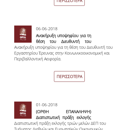
Διδακτορικού 2018 – 2019 στο Οικονομικό
ΠΕΡΙΣΣΟΤΕΡΑ
Πανεπιστήμιο Αθηνών»
ΟΡΟΙ, ΠΡΟΫΠΟΘΕΣΕΙΣ,
ΧΡΗΜΑΤΟΔΟΤΗΣΗ
ΛΙΣΤΑ ΣΥΝΕΡΓΑΖΟΜΕΝΩΝ
06-06-2018
ΠΑΝΕΠΙΣΤΗΜΙΩΝ
Ανακήρυξη υποψηφίου για τη
θέση του Διευθυντή του
ΑΝΑΚΟΙΝΩΣΕΙΣ
Ανακήρυξη υποψηφίου για τη θέση του Διευθυντή του
Εργαστηρίου Έρευνας στην
Εργαστηρίου Έρευνας στην Κοινωνικοοικονομική και
Κοινωνικοοικονομική και
ΤESTIMONIALS
Περιβαλλοντική Αειφορία.
Περιβαλλοντική Αειφορία
ΕΠΙΚΟΙΝΩΝΙΑ & ΧΡΗΣΙΜΟΙ
ΣΥΝΔΕΣΜΟΙ
ΠΕΡΙΣΣΟΤΕΡΑ
ΑΠΟΤΕΛΕΣΜΑΤΑ ΣΤΑΔΙΟΔΡΟΜΙΑΣ
ΜΕΤΑΠΤΥΧΙΑΚΕΣ ΣΠΟΥΔΕΣ
01-06-2018
(ΟΡΘΗ ΕΠΑΝΑΛΗΨΗ)
ΜΕΤΑΠΤΥΧΙΑΚΑ ΠΡΟΓΡΑΜΜΑΤΑ
Διαπιστωτική πράξη εκλογής
Διαπιστωτική πράξη εκλογής
τριών μελών ΔΕΠ για
τριών μελών ΔΕΠ του
ΔΙΔΑΚΤΟΡΙΚΟ ΠΡΟΓΡΑΜΜΑ
Τμήματος Διεθνών και Ευρωπαϊκών Οικονομικών
συμμετοχή στην Κοσμητεία