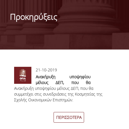
ΓΕΝΙΚΕΣ ΠΛΗΡΟΦΟΡΙΕΣ
Προκηρύξεις
ΔΙΟΙΚΗΣΗ ΤΟΥ ΤΜΗΜΑΤΟΣ
ΓΡΑΜΜΑΤΕΙΑ ΠΡΟΠΤΥΧΙΑΚΩΝ ΣΠΟΥΔΩΝ
ΓΡΑΜΜΑΤΕΙΕΣ ΜΕΤΑΠΤΥΧΙΑΚΩΝ ΣΠΟΥΔΩΝ
EUROLAB
Σελίδες
21-10-2019
TESTIMONIALS ΑΠΟΦΟΙΤΩΝ
Ανακήρυξη υποψηφίου
ΑΝΘΡΩΠΙΝΟ ΔΥΝΑΜΙΚΟ
μέλους ΔΕΠ, που θα
Ανακήρυξη υποψηφίου μέλους ΔΕΠ, που θα
συμμετέχει στις συνεδριάσεις
συμμετέχει στις συνεδριάσεις της Κοσμητείας της
της Κοσμητείας της Σχολής
ΜΕΛΗ ΔΕΠ
Σχολής Οικονομικών Επιστημών.
Οικονομικών Επιστημών.
ΕΠΙΤΙΜΟΙ ΔΙΔΑΚΤΟΡΕΣ / ΕΡΕΥΝΗΤΙΚΟΙ
ΕΤΑΙΡΟΙ
ΠΕΡΙΣΣΟΤΕΡΑ
ΕΝΤΕΤΑΛΜΕΝΟΙ ΔΙΔΑΣΚΟΝΤΕΣ