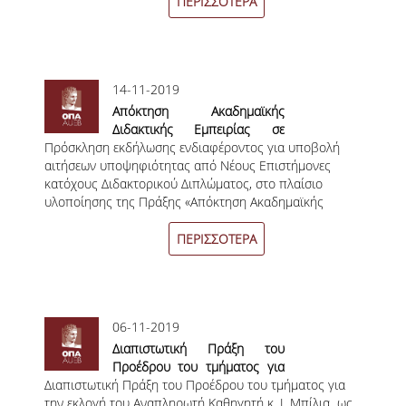
ΠΕΡΙΣΣΟΤΕΡΑ
ΟΡΟΙ, ΠΡΟΫΠΟΘΕΣΕΙΣ,
ΧΡΗΜΑΤΟΔΟΤΗΣΗ
ΛΙΣΤΑ ΣΥΝΕΡΓΑΖΟΜΕΝΩΝ
14-11-2019
ΠΑΝΕΠΙΣΤΗΜΙΩΝ
Απόκτηση Ακαδημαϊκής
Διδακτικής Εμπειρίας σε
ΑΝΑΚΟΙΝΩΣΕΙΣ
Πρόσκληση εκδήλωσης ενδιαφέροντος για υποβολή
Νέους Επιστήμονες Κατόχους
αιτήσεων υποψηφιότητας από Νέους Επιστήμονες
Διδακτορικού 2019-2020 στο
ΤESTIMONIALS
κατόχους Διδακτορικού Διπλώματος, στο πλαίσιο
Οικονομικό Πανεπιστήμιο
υλοποίησης της Πράξης «Απόκτηση Ακαδημαϊκής
Αθηνών
ΕΠΙΚΟΙΝΩΝΙΑ & ΧΡΗΣΙΜΟΙ
Διδακτικής Εμπειρίας σε Νέους Επιστήμονες Κατόχους
ΣΥΝΔΕΣΜΟΙ
Διδακτορικού 2019-2020 στο Οικονομικό
ΠΕΡΙΣΣΟΤΕΡΑ
Πανεπιστήμιο Αθηνών».
ΑΠΟΤΕΛΕΣΜΑΤΑ ΣΤΑΔΙΟΔΡΟΜΙΑΣ
ΜΕΤΑΠΤΥΧΙΑΚΕΣ ΣΠΟΥΔΕΣ
06-11-2019
Διαπιστωτική Πράξη του
ΜΕΤΑΠΤΥΧΙΑΚΑ ΠΡΟΓΡΑΜΜΑΤΑ
Προέδρου του τμήματος για
Διαπιστωτική Πράξη του Προέδρου του τμήματος
την εκλογή του Αναπληρωτή
για
ΔΙΔΑΚΤΟΡΙΚΟ ΠΡΟΓΡΑΜΜΑ
την εκλογή του Αναπληρωτή Καθηγητή κ. Ι. Μπίλια ως
Καθηγητή κ. Ι. Μπίλια ως