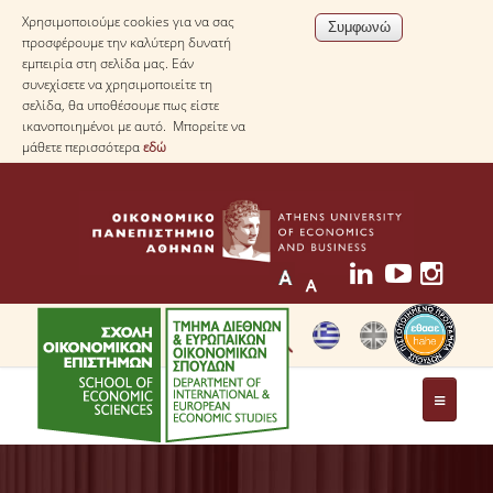
Χρησιμοποιούμε cookies για να σας
προσφέρουμε την καλύτερη δυνατή
εμπειρία στη σελίδα μας. Εάν
συνεχίσετε να χρησιμοποιείτε τη
σελίδα, θα υποθέσουμε πως είστε
ικανοποιημένοι με αυτό. Μπορείτε να
μάθετε περισσότερα
εδώ
ΤΟ ΤΜΗΜΑ
ΜΕ ΜΙΑ ΜΑΤΙΑ