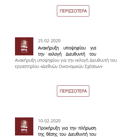
ΠΑΙΔΑΓΩΓΙΚΗ ΦΙΛΟΣΟΦΙΑ
ΠΕΡΙΣΣΟΤΕΡΑ
ΤΕΧΝΟΛΟΓΙΚΗ ΕΝΣΩΜΑΤΩΣΗ
ΜΑΘΗΜΑΤΙΚΑ
25-02-2020
ΑΓΓΛΙΚΑ
Ανακήρυξη υποψηφίου για
την εκλογή Διευθυντή του
ΙΣΟΤΗΤΑ ΦΥΛΩΝ
Ανακήρυξη υποψηφίου για την εκλογή Διευθυντή του
εργαστηρίου «Διεθνών
εργαστηρίου «Διεθνών Οικονομικών Σχέσεων»
Οικονομικών Σχέσεων»
ΑΠΟΤΕΛΕΣΜΑΤΑ ΣΤΑΔΙΟΔΡΟΜΙΑΣ
ΠΡΟΠΤΥΧΙΑΚΕΣ ΣΠΟΥΔΕΣ
ΠΕΡΙΣΣΟΤΕΡΑ
ΓΙΑΤΙ ΔΕΟΣ
ΟΔΗΓΟΣ ΣΠΟΥΔΩΝ
10-02-2020
ΠΡΟΓΡΑΜΜΑ ΣΠΟΥΔΩΝ
Προκήρυξη για την πλήρωση
της θέσης του Διευθυντή του
ΜΑΘΗΜΑΤΑ ΠΡΟΓΡΑΜΜΑΤΟΣ