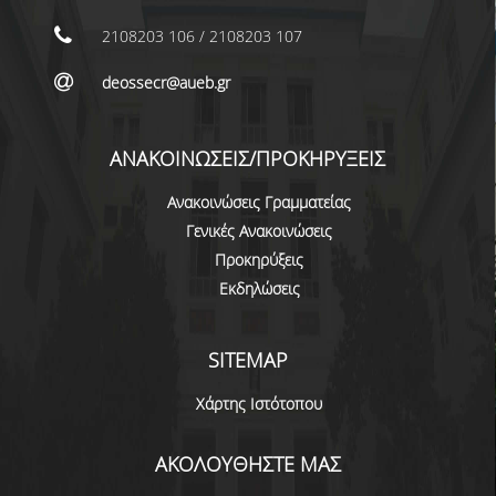
ΕΠΙΚΟΙΝΩΝΙΑ
2108203 106 / 2108203 107
ΠΕΡΙΒΑΛΛΟΝ - ΥΠΟΔΟΜΗ
deossecr@aueb.gr
ΔΙΑΣΦΑΛΙΣΗ ΠΟΙΟΤΗΤΑΣ
ΑΝΑΚΟΙΝΩΣΕΙΣ/ΠΡΟΚΗΡΥΞΕΙΣ
ΠΟΛΙΤΙΚΗ ΠΟΙΟΤΗΤΑΣ
Ανακοινώσεις Γραμματείας
ΠΟΛΙΤΙΚΗ ΠΟΙΟΤΗΤΑΣ ΤΟΥ ΠΠΣ
Γενικές Ανακοινώσεις
ΣΤΡΑΤΗΓΙΚΗ ΠΡΟΠΤΥΧΙΑΚΟΥ
Προκηρύξεις
ΠΡΟΓΡΑΜΜΑΤΟΣ ΤΜΗΜΑΤΟΣ
Εκδηλώσεις
ΔΕΔΟΜΕΝΑ ΠΟΙΟΤΗΤΑΣ
SITEMAP
ΠΙΣΤΟΠΟΙΗΣΗ
Χάρτης Ιστότοπου
ΑΞΙΟΛΟΓΗΣΗ
ΑΚΟΛΟΥΘΗΣΤΕ ΜΑΣ
ΑΠΟ ΠΡΟΠΤΥΧΙΑΚΟΥΣ ΦΟΙΤΗΤΕΣ