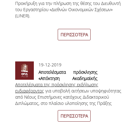
Προκήρυξη για την πλήρωση της θέσης του Διευθυντή
Εργαστηρίου «Διεθνών
ΣΠΟΥΔΩΝ
του Εργαστηρίου «Διεθνών Οικονομικών Σχέσεων»
Οικονομικών Σχέσεων»
(LINER).
(LINER).
ΚΑΤΕΥΘΥΝΣΕΙΣ ΣΠΟΥΔΩΝ & ΔΗΛΩΣΕΙΣ
ΜΑΘΗΜΑΤΩΝ
ΠΕΡΙΣΣΟΤΕΡΑ
ΜΑΘΗΜΑΤΑ ΕΠΙΛΟΓΗΣ ΑΠΟ ΑΛΛΑ
ΤΜΗΜΑΤΑ
ΣΥΣΤΗΜΑ ΔΙΔΑΣΚΑΛΙΑΣ ΚΑΙ ΕΞΕΤΑΣΕΩΝ
19-12-2019
ΥΠΟΣΤΗΡΙΞΗ ΣΠΟΥΔΩΝ
Αποτελέσματα πρόσκλησης
«Απόκτηση Ακαδημαϊκής
ΔΙΠΛΩΜΑΤΙΚΗ ΕΡΓΑΣΙΑ
Αποτελέσματα της πρόσκλησης εκδήλωσης
Διδακτικής Εμπειρίας σε
ενδιαφέροντος
Νέους Επιστήμονες Κατόχους
για υποβολή αιτήσεων υποψηφιότητας
από Νέους Επιστήμονες κατόχους Διδακτορικού
Διδακτορικού 2019 – 2020
ΓΕΝΙΚΕΣ ΠΛΗΡΟΦΟΡΙΕΣ
Διπλώματος, στο πλαίσιο υλοποίησης της Πράξης
στο Οικονομικό Πανεπιστήμιο
«Απόκτηση Ακαδημαϊκής Διδακτικής Εμπειρίας σε
Αθηνών»
ΟΔΗΓΙΕΣ ΓΙΑ ΤΗ ΣΥΜΜΕΤΟΧΗ
Νέους Επιστήμονες Κατόχους Διδακτορικού 2019 –
ΠΕΡΙΣΣΟΤΕΡΑ
ΣΤΟ ΜΑΘΗΜΑ «ΣΕΜΙΝΑΡΙΟ ΚΑΙ
2020 στο Οικονομικό Πανεπιστήμιο Αθηνών» και
ΔΙΠΛΩΜΑΤΙΚΗ ΕΡΓΑΣΙΑ»
κωδικό ΟΠΣ (MIS) 5045168
ΥΠΟΔΕΙΓΜΑΤΑ ΣΥΓΓΡΑΦΗΣ