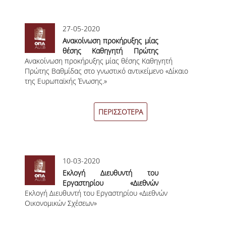
ΜΕΤΑΔΙΔΑΚΤΟΡΕΣ
27-05-2020
ΔΙΟΙΚΗΤΙΚΟ ΠΡΟΣΩΠΙΚΟ
Ανακοίνωση προκήρυξης μίας
θέσης Καθηγητή Πρώτης
ΕΡΓΑΣΤΗΡΙΑΚΟ ΠΡΟΣΩΠΙΚΟ
Ανακοίνωση προκήρυξης μίας θέσης Καθηγητή
Βαθμίδας στο γνωστικό
Πρώτης Βαθμίδας στο γνωστικό αντικείμενο «Δίκαιο
αντικείμενο «Δίκαιο της
ΜΗΤΡΩΟ ΓΝΩΣΤΙΚΩΝ ΑΝΤΙΚΕΙΜΕΝΩΝ
της Ευρωπαϊκής Ένωσης.»
Ευρωπαϊκής Ένωσης.»
ΤΜΗΜΑΤΟΣ
ΜΗΤΡΩΑ ΜΕΛΩΝ ΤΜΗΜΑΤΟΣ
ΠΕΡΙΣΣΟΤΕΡΑ
ΥΠΟΨΗΦΙΟΙ ΦΟΙΤΗΤΕΣ
ΓΙΑΤΙ ΔΕΟΣ
10-03-2020
ΟΙΚΟΝΟΜΙΚΑ ΜΕ ΔΙΕΘΝΗ ΔΙΑΣΤΑΣΗ
Eκλογή Διευθυντή του
Εργαστηρίου «Διεθνών
ΔΙΕΠΙΣΤΗΜΟΝΙΚΟΤΗΤΑ
Eκλογή Διευθυντή του Εργαστηρίου «Διεθνών
Οικονομικών Σχέσεων»
Οικονομικών Σχέσεων»
ΣΥΝΕΙΣΦΟΡΑ ΚΑΘΗΓΗΤΩΝ