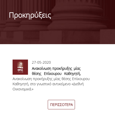
ΓΕΝΙΚΕΣ ΠΛΗΡΟΦΟΡΙΕΣ
Προκηρύξεις
ΔΙΟΙΚΗΣΗ ΤΟΥ ΤΜΗΜΑΤΟΣ
ΓΡΑΜΜΑΤΕΙΑ ΠΡΟΠΤΥΧΙΑΚΩΝ ΣΠΟΥΔΩΝ
ΓΡΑΜΜΑΤΕΙΕΣ ΜΕΤΑΠΤΥΧΙΑΚΩΝ ΣΠΟΥΔΩΝ
EUROLAB
Σελίδες
27-05-2020
TESTIMONIALS ΑΠΟΦΟΙΤΩΝ
Ανακοίνωση προκήρυξης μίας
ΑΝΘΡΩΠΙΝΟ ΔΥΝΑΜΙΚΟ
θέσης Επίκουρου Καθηγητή,
Ανακοίνωση προκήρυξης μίας θέσης Επίκουρου
στο γνωστικό αντικείμενο
Καθηγητή, στο γνωστικό αντικείμενο «Διεθνή
«Διεθνή Οικονομικά.»
ΜΕΛΗ ΔΕΠ
Οικονομικά.»
ΕΠΙΤΙΜΟΙ ΔΙΔΑΚΤΟΡΕΣ / ΕΡΕΥΝΗΤΙΚΟΙ
ΕΤΑΙΡΟΙ
ΠΕΡΙΣΣΟΤΕΡΑ
ΕΝΤΕΤΑΛΜΕΝΟΙ ΔΙΔΑΣΚΟΝΤΕΣ