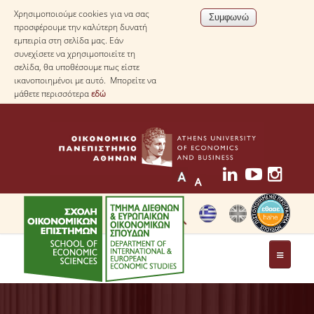
Χρησιμοποιούμε cookies για να σας
προσφέρουμε την καλύτερη δυνατή
εμπειρία στη σελίδα μας. Εάν
συνεχίσετε να χρησιμοποιείτε τη
σελίδα, θα υποθέσουμε πως είστε
ικανοποιημένοι με αυτό. Μπορείτε να
μάθετε περισσότερα
εδώ
ΤΟ ΤΜΗΜΑ
ΜΕ ΜΙΑ ΜΑΤΙΑ