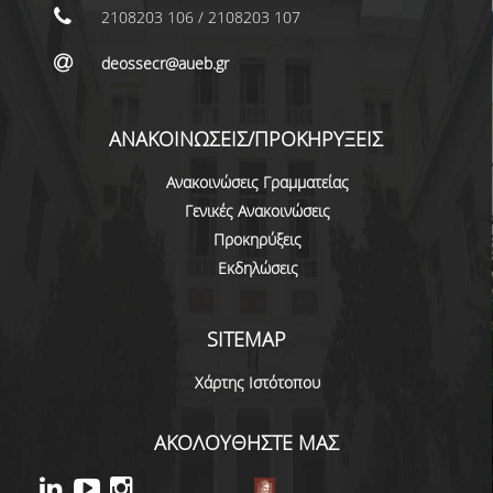
2108203 106 / 2108203 107
ΜΕΤΑΔΙΔΑΚΤΟΡΕΣ
deossecr@aueb.gr
ΔΙΟΙΚΗΤΙΚΟ ΠΡΟΣΩΠΙΚΟ
ΕΡΓΑΣΤΗΡΙΑΚΟ ΠΡΟΣΩΠΙΚΟ
ΑΝΑΚΟΙΝΩΣΕΙΣ/ΠΡΟΚΗΡΥΞΕΙΣ
ΜΗΤΡΩΟ ΓΝΩΣΤΙΚΩΝ ΑΝΤΙΚΕΙΜΕΝΩΝ
Ανακοινώσεις Γραμματείας
ΤΜΗΜΑΤΟΣ
Γενικές Ανακοινώσεις
ΜΗΤΡΩΑ ΜΕΛΩΝ ΤΜΗΜΑΤΟΣ
Προκηρύξεις
Εκδηλώσεις
ΥΠΟΨΗΦΙΟΙ ΦΟΙΤΗΤΕΣ
ΓΙΑΤΙ ΔΕΟΣ
SITEMAP
ΟΙΚΟΝΟΜΙΚΑ ΜΕ ΔΙΕΘΝΗ ΔΙΑΣΤΑΣΗ
Χάρτης Ιστότοπου
ΔΙΕΠΙΣΤΗΜΟΝΙΚΟΤΗΤΑ
ΑΚΟΛΟΥΘΗΣΤΕ ΜΑΣ
ΣΥΝΕΙΣΦΟΡΑ ΚΑΘΗΓΗΤΩΝ