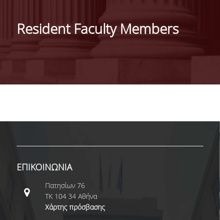
ΓΕΝΙΚΕΣ ΠΛΗΡΟΦΟΡΙΕΣ
Resident Faculty Members
ΔΙΟΙΚΗΣΗ ΤΟΥ ΤΜΗΜΑΤΟΣ
ΓΡΑΜΜΑΤΕΙΑ ΠΡΟΠΤΥΧΙΑΚΩΝ ΣΠΟΥΔΩΝ
ΓΡΑΜΜΑΤΕΙΕΣ ΜΕΤΑΠΤΥΧΙΑΚΩΝ ΣΠΟΥΔΩΝ
EUROLAB
TESTIMONIALS ΑΠΟΦΟΙΤΩΝ
ΑΝΘΡΩΠΙΝΟ ΔΥΝΑΜΙΚΟ
ΜΕΛΗ ΔΕΠ
ΕΠΙΚΟΙΝΩΝΙΑ
ΕΠΙΤΙΜΟΙ ΔΙΔΑΚΤΟΡΕΣ / ΕΡΕΥΝΗΤΙΚΟΙ
Πατησίων 76
ΕΤΑΙΡΟΙ
ΤΚ 104 34 Αθήνα
Χάρτης πρόσβασης
ΕΝΤΕΤΑΛΜΕΝΟΙ ΔΙΔΑΣΚΟΝΤΕΣ