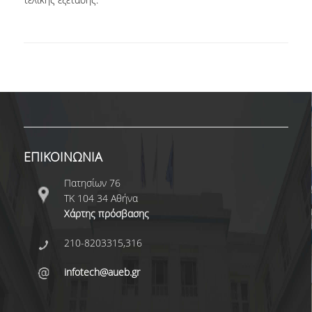
ΔΕΔΟΜΕΝΑ ΠΟΙΟΤΗΤΑΣ
ΠΙΣΤΟΠΟΙΗΣΗ
ΑΞΙΟΛΟΓΗΣΗ
ΑΠΟ ΠΡΟΠΤΥΧΙΑΚΟΥΣ ΦΟΙΤΗΤΕΣ
ΑΠΟ ΤΕΛΕΙΟΦΟΙΤΟΥΣ
ΕΠΙΚΟΙΝΩΝΙΑ
ΕΚΘΕΣΕΙΣ ΕΞΩΤΕΡΙΚΗΣ ΑΞΙΟΛΟΓΗΣΗΣ
Πατησίων 76
ΜΟ.ΔΙ.Π
ΤΚ 104 34 Αθήνα
Χάρτης πρόσβασης
ΕΡΕΥΝΑ
210-8203315,316
ΕΡΕΥΝΗΤΙΚΑ ΕΡΓΑΣΤΗΡΙΑ
infotech@aueb.gr
ΕΡΕΥΝΗΤΙΚΕΣ ΟΜΑΔΕΣ
ΕΡΕΥΝΗΤΙΚΑ ΕΡΓΑ