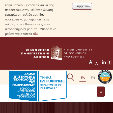
Χρησιμοποιούμε cookies για να σας
προσφέρουμε την καλύτερη δυνατή
εμπειρία στη σελίδα μας. Εάν
συνεχίσετε να χρησιμοποιείτε τη
σελίδα, θα υποθέσουμε πως είστε
ικανοποιημένοι με αυτό. Μπορείτε να
μάθετε περισσότερα
εδώ
ΤΟ ΤΜΗΜΑ
ΜΕ ΜΙΑ ΜΑΤΙΑ