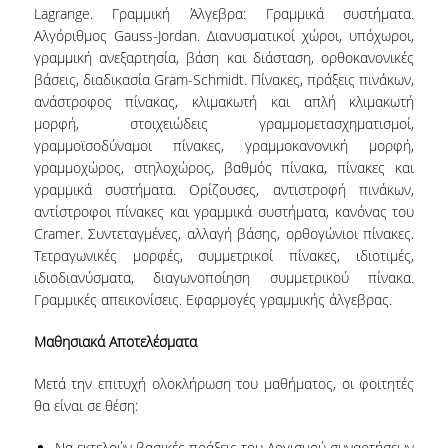
ΠΡΟΣΩΠΙΚΟ (Ε.Τ.Ε.Π.)
Lagrange. Γραμμική Άλγεβρα: Γραμμικά συστήματα.
Αλγόριθμος Gauss-Jordan. Διανυσματικοί χώροι, υπόχωροι,
ΥΠΟΨΗΦΙΟΙ ΔΙΔΑΚΤΟΡΕΣ.
γραμμική ανεξαρτησία, βάση και διάσταση, ορθοκανονικές
βάσεις, διαδικασία Gram-Schmidt. Πίνακες, πράξεις πινάκων,
ΔΙΟΙΚΗΤΙΚΟ ΠΡΟΣΩΠΙΚΟ
ανάστροφος πίνακας, κλιμακωτή και απλή κλιμακωτή
μορφή, στοιχειώδεις γραμμομετασχηματισμοί,
ΜΗΤΡΩΑ
γραμμοϊσοδύναμοι πίνακες, γραμμοκανονική μορφή,
ΠΡΟΠΤΥΧΙΑΚΕΣ ΣΠΟΥΔΕΣ
γραμμοχώρος, στηλοχώρος, βαθμός πίνακα, πίνακες και
γραμμικά συστήματα. Ορίζουσες, αντιστροφή πινάκων,
ΠΡΟΓΡΑΜΜΑ ΣΠΟΥΔΩΝ
αντίστροφοι πίνακες και γραμμικά συστήματα, κανόνας του
Cramer. Συντεταγμένες, αλλαγή βάσης, ορθογώνιοι πίνακες.
ΟΔΗΓΟΣ ΣΠΟΥΔΩΝ
Τετραγωνικές μορφές, συμμετρικοί πίνακες, ιδιοτιμές,
ιδιοδιανύσματα, διαγωνοποίηση συμμετρικού πίνακα.
ΜΑΘΗΜΑΤΑ
Γραμμικές απεικονίσεις. Εφαρμογές γραμμικής άλγεβρας.
ΜΑΘΗΜΑΤΑ ΠΡΟΓΡΑΜΜΑΤΟΣ ΣΠΟΥΔΩΝ
Μαθησιακά Αποτελέσματα
ΜΑΘΗΜΑΤΑ ΕΛΕΥΘΕΡΗΣ ΕΠΙΛΟΓΗΣ
Μετά την επιτυχή ολοκλήρωση του μαθήματος, οι φοιτητές
θα είναι σε θέση:
ΕΚΠΑΙΔΕΥΤΙΚΑ ΕΡΓΑΣΤΗΡΙΑ
Να εκτελούν βασικές πράξεις του Λογισμού συναρτήσεων