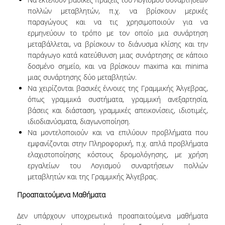
ΚΑΤΑΤΑΚΤΗΡΙΕΣ ΕΞΕΤΑΣΕΙΣ
πολλών μεταβλητών, π.χ. να βρίσκουν μερικές
παραγώγους και να τις χρησιμοποιούν για να
ΠΡΑΚΤΙΚΗ ΑΣΚΗΣΗ
ερμηνεύουν το τρόπο με τον οποίο μια συνάρτηση
μεταβάλλεται, να βρίσκουν το διάνυσμα κλίσης και την
ΑΚΑΔΗΜΑΪΚΟΙ ΣΥΜΒΟΥΛΟΙ ΣΠΟΥΔΩΝ
παράγωγο κατά κατεύθυνση μιας συνάρτησης σε κάποιο
δοσμένο σημείο, και να βρίσκουν maxima και minima
ΠΙΣΤΟΠΟΙΗΣΗ ΠΑΙΔΑΓΩΓΙΚΗΣ ΚΑΙ ΔΙΔΑΚΤΙΚΗΣ
ΕΠΑΡΚΕΙΑΣ
μιας συνάρτησης δύο μεταβλητών.
Να χειρίζονται βασικές έννοιες της Γραμμικής Άλγεβρας,
ERASMUS+
όπως γραμμικά συστήματα, γραμμική ανεξαρτησία,
βάσεις και διάσταση, γραμμικές απεικονίσεις, ιδιοτιμές,
ΜΕΤΑΠΤΥΧΙΑΚΕΣ ΣΠΟΥΔΕΣ
ιδιοδιανύσματα, διαγωνοποίηση.
Να μοντελοποιούν και να επιλύουν προβλήματα που
ΜΕΤΑΠΤΥΧΙΑΚΑ ΠΡΟΓΡΑΜΜΑΤΑ
εμφανίζονται στην Πληροφορική, π.χ. απλά προβλήματα
ελαχιστοποίησης κόστους δρομολόγησης, με χρήση
ΠΜΣ ΣΤΗΝ ΕΠΙΣΤΗΜΗ ΤΩΝ ΥΠΟΛΟΓΙΣΤΩΝ
εργαλείων του Λογισμού συναρτήσεων πολλών
μεταβλητών και της Γραμμικής Άλγεβρας.
ΠΜΣ ΣΤΗΝ ΑΝΑΠΤΥΞΗ ΚΑΙ ΑΣΦΑΛΕΙΑ
ΠΛΗΡΟΦΟΡΙΑΚΩΝ ΣΥΣΤΗΜΑΤΩΝ
Προαπαιτούμενα Μαθήματα
ΠΜΣ ΣΤΗΝ ΤΕΧΝΗΤΗ ΝΟΗΜΟΣΥΝΗ ΚΑΙ
Δεν υπάρχουν υποχρεωτικά προαπαιτούμενα μαθήματα
ΕΠΙΣΤΗΜΗ ΔΕΔΟΜΕΝΩΝ