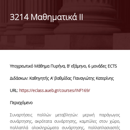
ΑΠΟΣΤΟΛΗ ΤΟΥ ΤΜΗΜΑΤΟΣ
3214 Μαθηματικά ΙΙ
ΔΙΟΙΚΗΣΗ ΤΟΥ ΤΜΗΜΑΤΟΣ
ΟΡΓΑΝΩΣΗ
ΤΟΜΕΑΣ Α
ΤΟΜΕΑΣ Β
Υποχρεωτικό Μάθημα Πυρήνα, B’ εξάμηνο, 6 μονάδες ECTS
ΤΟΜΕΑΣ Γ
Διδάσκων: Καθηγητής Α’ βαθμίδας Παναγιώτης Κατερίνης
ΑΝΘΡΩΠΙΝΟ ΔΥΝΑΜΙΚΟ
URL:
https://eclass.aueb.gr/courses/INF169/
ΚΑΘΗΓΗΤΕΣ
Περιεχόμενο
ΕΡΓΑΣΤΗΡΙΑΚΟ ΔΙΔΑΚΤΙΚΟ ΠΡΟΣΩΠΙΚΟ
(Ε.ΔΙ.Π.)
Συναρτήσεις πολλών μεταβλητών: μερική παράγωγος
συνάρτησης, ακρότατα συνάρτησης, καμπύλες στον χώρο,
ΕΙΔΙΚΟ ΤΕΧΝΙΚΟ ΚΑΙ ΕΡΓΑΣΤΗΡΙΑΚΟ
πολλαπλά ολοκληρώματα συνάρτησης, πολλαπλασιαστές