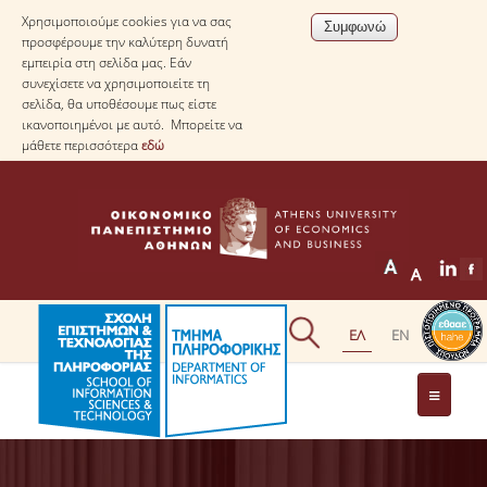
Χρησιμοποιούμε cookies για να σας
προσφέρουμε την καλύτερη δυνατή
εμπειρία στη σελίδα μας. Εάν
συνεχίσετε να χρησιμοποιείτε τη
σελίδα, θα υποθέσουμε πως είστε
ικανοποιημένοι με αυτό. Μπορείτε να
μάθετε περισσότερα
εδώ
ΤΟ ΤΜΗΜΑ
ΜΕ ΜΙΑ ΜΑΤΙΑ