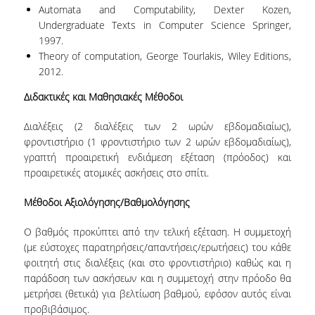
Automata and Computability, Dexter Kozen,
ΔΕΔΟΜΕΝΑ ΠΟΙΟΤΗΤΑΣ
Undergraduate Texts in Computer Science Springer,
1997.
ΠΙΣΤΟΠΟΙΗΣΗ
Theory of computation, George Tourlakis, Wiley Editions,
2012.
ΑΞΙΟΛΟΓΗΣΗ
Διδακτικές και Μαθησιακές Μέθοδοι
ΑΠΟ ΠΡΟΠΤΥΧΙΑΚΟΥΣ ΦΟΙΤΗΤΕΣ
Διαλέξεις (2 διαλέξεις των 2 ωρών εβδομαδιαίως),
ΑΠΟ ΤΕΛΕΙΟΦΟΙΤΟΥΣ
φροντιστήριο (1 φροντιστήριο των 2 ωρών εβδομαδιαίως),
γραπτή προαιρετική ενδιάμεση εξέταση (πρόοδος) και
ΕΚΘΕΣΕΙΣ ΕΞΩΤΕΡΙΚΗΣ ΑΞΙΟΛΟΓΗΣΗΣ
προαιρετικές ατομικές ασκήσεις στο σπίτι.
ΜΟ.ΔΙ.Π
Μέθοδοι Αξιολόγησης/Βαθμολόγησης
ΕΡΕΥΝΑ
O βαθμός προκύπτει από την τελική εξέταση. Η συμμετοχή
(με εύστοχες παρατηρήσεις/απαντήσεις/ερωτήσεις) του κάθε
ΕΡΕΥΝΗΤΙΚΑ ΕΡΓΑΣΤΗΡΙΑ
φοιτητή στις διαλέξεις (και στο φροντιστήριο) καθώς και η
ΕΡΕΥΝΗΤΙΚΕΣ ΟΜΑΔΕΣ
παράδοση των ασκήσεων και η συμμετοχή στην πρόοδο θα
μετρήσει (θετικά) για βελτίωση βαθμού, εφόσον αυτός είναι
ΕΡΕΥΝΗΤΙΚΑ ΕΡΓΑ
προβιβάσιμος.