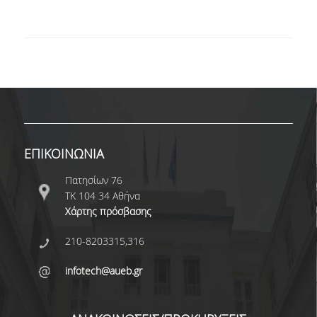
ΜΕΤΑΔΙΔΑΚΤΟΡΙΚΗ ΕΡΕΥΝΑ
ΣΤΑΔΙΟΔΡΟΜΙΑ
ΑΠΟΦΟΙΤΩΝΤΑΣ ΑΠΟ ΤΟ ΤΜΗΜΑ
ΘΕΣΕΙΣ ΕΡΓΑΣΙΑΣ
ΓΡΑΦΕΙΟ ΔΙΑΣΥΝΔΕΣΗΣ
ΕΠΙΚΟΙΝΩΝΙΑ
ΝΕΑ
Πατησίων 76
ΤΚ 104 34 Αθήνα
Χάρτης πρόσβασης
ΑΝΑΚΟΙΝΩΣΕΙΣ
210-8203315,316
ΝΕΑ ΑΠΟ ΤΟΝ ΚΟΣΜΟ ΤΗΣ ΕΡΕΥΝΑΣ
infotech@aueb.gr
ΣΗΜΑΝΤΙΚΕΣ ΔΙΑΚΡΙΣΕΙΣ
ΠΡΟΚΗΡΥΞΕΙΣ ΑΠΟΚΤΗΣΗΣ