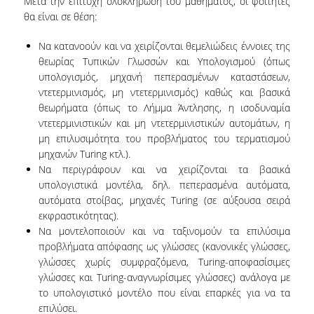
Μετά την επιτυχή ολοκλήρωση του μαθήματος, οι φοιτητές
ΚΑΤΑΤΑΚΤΗΡΙΕΣ ΕΞΕΤΑΣΕΙΣ
θα είναι σε θέση:
ΠΡΑΚΤΙΚΗ ΑΣΚΗΣΗ
Να κατανοούν και να χειρίζονται θεμελιώδεις έννοιες της
θεωρίας Τυπικών Γλωσσών και Υπολογισμού (όπως
ΑΚΑΔΗΜΑΪΚΟΙ ΣΥΜΒΟΥΛΟΙ ΣΠΟΥΔΩΝ
υπολογισμός, μηχανή πεπερασμένων καταστάσεων,
ντετερμινισμός, μη ντετερμινισμός) καθώς και βασικά
ΠΙΣΤΟΠΟΙΗΣΗ ΠΑΙΔΑΓΩΓΙΚΗΣ ΚΑΙ ΔΙΔΑΚΤΙΚΗΣ
ΕΠΑΡΚΕΙΑΣ
θεωρήματα (όπως το Λήμμα Άντλησης, η ισοδυναμία
ντετερμινιστικών και μη ντετερμινιστικών αυτομάτων, η
ERASMUS+
μη επιλυσιμότητα του προβλήματος του τερματισμού
μηχανών Turing κτλ.).
ΜΕΤΑΠΤΥΧΙΑΚΕΣ ΣΠΟΥΔΕΣ
Να περιγράφουν και να χειρίζονται τα βασικά
υπολογιστικά μοντέλα, δηλ. πεπερασμένα αυτόματα,
ΜΕΤΑΠΤΥΧΙΑΚΑ ΠΡΟΓΡΑΜΜΑΤΑ
αυτόματα στοίβας, μηχανές Turing (σε αύξουσα σειρά
εκφραστικότητας).
ΠΜΣ ΣΤΗΝ ΕΠΙΣΤΗΜΗ ΤΩΝ ΥΠΟΛΟΓΙΣΤΩΝ
Να μοντελοποιούν και να ταξινομούν τα επιλύσιμα
προβλήματα απόφασης ως γλώσσες (κανονικές γλώσσες,
ΠΜΣ ΣΤΗΝ ΑΝΑΠΤΥΞΗ ΚΑΙ ΑΣΦΑΛΕΙΑ
γλώσσες χωρίς συμφραζόμενα, Τuring-αποφασίσιμες
ΠΛΗΡΟΦΟΡΙΑΚΩΝ ΣΥΣΤΗΜΑΤΩΝ
γλώσσες και Τuring-αναγνωρίσιμες γλώσσες) ανάλογα με
το υπολογιστικό μοντέλο που είναι επαρκές για να τα
ΠΜΣ ΣΤΗΝ ΤΕΧΝΗΤΗ ΝΟΗΜΟΣΥΝΗ ΚΑΙ
επιλύσει.
ΕΠΙΣΤΗΜΗ ΔΕΔΟΜΕΝΩΝ