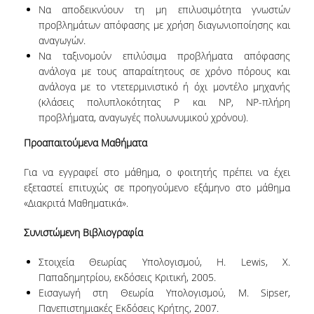
Να αποδεικνύουν τη μη επιλυσιμότητα γνωστών
προβλημάτων απόφασης με χρήση διαγωνιοποίησης και
ΠΜΣ ΣΤΙΣ ΨΗΦΙΑΚΕΣ ΜΕΘΟΔΟΥΣ ΓΙΑ ΤΙΣ
ΑΝΘΡΩΠΙΣΤΙΚΕΣ ΕΠΙΣΤΗΜΕΣ
αναγωγών.
Να ταξινομούν επιλύσιμα προβλήματα απόφασης
ΠΜΣ ΣΤΑ ΜΑΘΗΜΑΤΙΚΑ ΑΓΟΡΑΣ &
ανάλογα με τους απαραίτητους σε χρόνο πόρους και
ΠΑΡΑΓΩΓΗΣ
ανάλογα με το ντετερμινιστικό ή όχι μοντέλο μηχανής
(κλάσεις πολυπλοκότητας P και ΝP, NP-πλήρη
ΔΙΔΑΚΤΟΡΙΚΟ ΠΡΟΓΡΑΜΜΑ
προβλήματα, αναγωγές πολυωνυμικού χρόνου).
ΣΕΜΙΝΑΡΙΑ & ΕΚΔΗΛΩΣΕΙΣ
Προαπαιτούμενα Μαθήματα
Για να εγγραφεί στο μάθημα, ο φοιτητής πρέπει να έχει
ΔΙΑΚΕΚΡΙΜΕΝΕΣ ΟΜΙΛΙΕΣ
εξεταστεί επιτυχώς σε προηγούμενο εξάμηνο στο μάθημα
«Διακριτά Μαθηματικά».
ΟΡΚΟΜΩΣΙΕΣ
Συνιστώμενη Βιβλιογραφία
ΔΙΑΣΦΑΛΙΣΗ ΠΟΙΟΤΗΤΑΣ
Στοιχεία Θεωρίας Υπολογισμού, H. Lewis, Χ.
ΠΟΛΙΤΙΚΗ ΠΟΙΟΤΗΤΑΣ
Παπαδημητρίου, εκδόσεις Κριτική, 2005.
Εισαγωγή στη Θεωρία Υπολογισμού, M. Sipser,
ΣΤΡΑΤΗΓΙΚΗ ΠΠΣ
Πανεπιστημιακές Εκδόσεις Κρήτης, 2007.