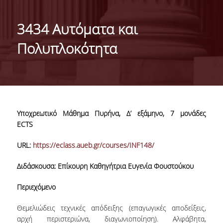
ΑΠΟΣΤΟΛΗ ΤΟΥ ΤΜΗΜΑΤΟΣ
3434 Αυτόματα και
ΔΙΟΙΚΗΣΗ ΤΟΥ ΤΜΗΜΑΤΟΣ
Πολυπλοκότητα
ΟΡΓΑΝΩΣΗ
ΤΟΜΕΑΣ Α
ΤΟΜΕΑΣ Β
Υποχρεωτικό Μάθημα Πυρήνα, Δ’ εξάμηνο, 7 μονάδες
ΤΟΜΕΑΣ Γ
ECTS
ΑΝΘΡΩΠΙΝΟ ΔΥΝΑΜΙΚΟ
URL:
https://eclass.aueb.gr/courses/INF148/
ΚΑΘΗΓΗΤΕΣ
Διδάσκουσα: Επίκουρη Καθηγήτρια Ευγενία Φουστούκου
ΕΡΓΑΣΤΗΡΙΑΚΟ ΔΙΔΑΚΤΙΚΟ ΠΡΟΣΩΠΙΚΟ
Περιεχόμενο
(Ε.ΔΙ.Π.)
Θεμελιώδεις τεχνικές απόδειξης (επαγωγικές αποδείξεις,
ΕΙΔΙΚΟ ΤΕΧΝΙΚΟ ΚΑΙ ΕΡΓΑΣΤΗΡΙΑΚΟ
αρχή περιστεριώνα, διαγωνιοποίηση). Αλφάβητα,