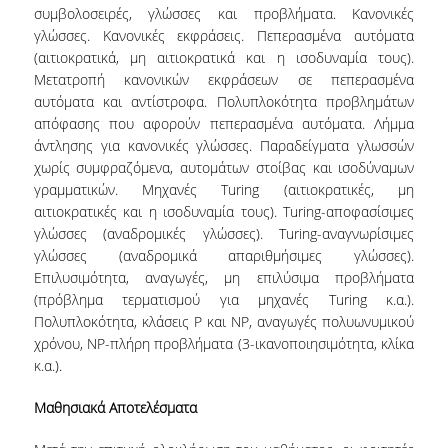
ΠΡΟΣΩΠΙΚΟ (Ε.Τ.Ε.Π.)
συμβολοσειρές, γλώσσες και προβλήματα. Κανονικές
γλώσσες. Κανονικές εκφράσεις. Πεπερασμένα αυτόματα
ΥΠΟΨΗΦΙΟΙ ΔΙΔΑΚΤΟΡΕΣ.
(αιτιοκρατικά, μη αιτιοκρατικά και η ισοδυναμία τους).
Μετατροπή κανονικών εκφράσεων σε πεπερασμένα
ΔΙΟΙΚΗΤΙΚΟ ΠΡΟΣΩΠΙΚΟ
αυτόματα και αντίστροφα. Πολυπλοκότητα προβλημάτων
απόφασης που αφορούν πεπερασμένα αυτόματα. Λήμμα
ΜΗΤΡΩΑ
άντλησης για κανονικές γλώσσες. Παραδείγματα γλωσσών
ΠΡΟΠΤΥΧΙΑΚΕΣ ΣΠΟΥΔΕΣ
χωρίς συμφραζόμενα, αυτομάτων στοίβας και ισοδύναμων
γραμματικών. Μηχανές Turing (αιτιοκρατικές, μη
ΠΡΟΓΡΑΜΜΑ ΣΠΟΥΔΩΝ
αιτιοκρατικές και η ισοδυναμία τους). Turing-αποφασίσιμες
γλώσσες (αναδρομικές γλώσσες). Turing-αναγνωρίσιμες
ΟΔΗΓΟΣ ΣΠΟΥΔΩΝ
γλώσσες (αναδρομικά απαριθμήσιμες γλώσσες).
Επιλυσιμότητα, αναγωγές, μη επιλύσιμα προβλήματα
ΜΑΘΗΜΑΤΑ
(πρόβλημα τερματισμού για μηχανές Turing κ.α.).
Πολυπλοκότητα, κλάσεις P και NP, αναγωγές πολυωνυμικού
ΜΑΘΗΜΑΤΑ ΠΡΟΓΡΑΜΜΑΤΟΣ ΣΠΟΥΔΩΝ
χρόνου, ΝΡ-πλήρη προβλήματα (3-ικανοποιησιμότητα, κλίκα
κ.α.).
ΜΑΘΗΜΑΤΑ ΕΛΕΥΘΕΡΗΣ ΕΠΙΛΟΓΗΣ
Μαθησιακά Αποτελέσματα
ΕΚΠΑΙΔΕΥΤΙΚΑ ΕΡΓΑΣΤΗΡΙΑ