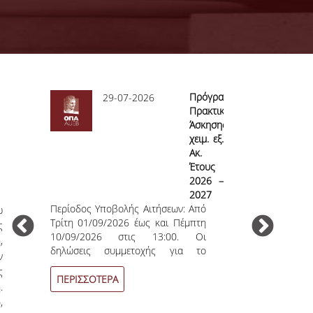
ροκήρυξη
Πρόγραμμα
29-07-2026
28
ας
Πρακτικής
έσης
Άσκησης
ποψηφίου
χειμ. εξ.
δάκτορα
Ακ.
ΠΑ
Έτους
1)
2026 –
το
2027
ο
Περίοδος Υποβολής Αιτήσεων: Από
Ανακοινώνε
ω
–
Τρίτη 01/09/2026 έως και Πέμπτη
3695/22-7-
ς
10/09/2026 στις 13:00. Οι
δημοσιεύτηκ
,
δηλώσεις συμμετοχής για το
δύο προκ
ν
σεμινάριο προετοιμασίας γίνονται
μελών ΔΕΠ.
ς
ηλεκτρονικά έως και Δευτέρα
ΠΕΡΙΣΣΟΤΕΡΑ
ΠΕΡΙΣΣΟΤΕΡ
.
07/09/2026 στις 13.00.
,