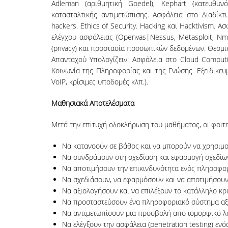
Adleman (αριθμητική Goedel), Kephart (κατευθυνό
κατασταλτικής αντιμετώπισης. Ασφάλεια στο Διαδίκ
hackers. Ethics of Security. Hacking και Hacktivism.
ελέγχου ασφάλειας (Openvas|Nessus, Metasploit, Nma
(privacy) και προστασία προσωπικών δεδομένων. Θεσμι
Απανταχού Υπολογίζειν: Ασφάλεια στο Cloud Computin
Κοινωνία της Πληροφορίας και της Γνώσης. Εξειδικε
VoIP, κρίσιμες υποδομές κλπ.).
Μαθησιακά Αποτελέσματα
Μετά την επιτυχή ολοκλήρωση του μαθήματος, οι φοιτητ
Να κατανοούν σε βάθος και να μπορούν να χρησιμ
Να συνδράμουν στη σχεδίαση και εφαρμογή σχεδίω
Να αποτιμήσουν την επικινδυνότητα ενός πληροφορ
Να σχεδιάσουν, να εφαρμόσουν και να αποτιμήσουν
Να αξιολογήσουν και να επιλέξουν το κατάλληλο κ
Να προσταστεύσουν ένα πληροφοριακό σύστημα αξι
Να αντιμετωπίσουν μια προσβολή από ιομορφικό λογ
Να ελέγξουν την ασφάλεια (penetration testing) ε