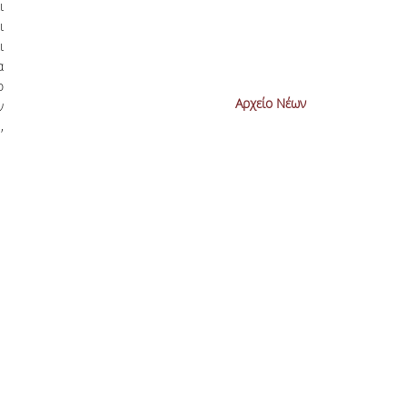
ι
ι
ι
α
ο
Αρχείο Νέων
ν
,