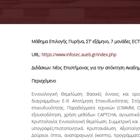
Μάθημα Επιλογής Πυρήνα, ΣΤ’ εξάμηνο,
URL:
https://www.infosec.aueb.gr/index.php
Διδάσκων: Νέος Επιστήμονας για την απόκτηση Ακαδημα
Περιεχόμενο
Εννοιολογική Θεμελίωση: Βασικές έννοιες και ορι
διαγραμμάτων E-R. Αποτίμηση Επικινδυνότητας: Στόχ
επικινδυνότητας. Παραδείγματα τεχνικών (CRAMM, O
εξουσιοδότηση, χρήση μεθόδων CAPTCHA, αγνωστικά κ
Κρυπτολογία: Εννοιολογική θεμελίωση. Συμμετρική και
υπογραφές/πιστοποιητικά. Κρυπτανάλυση. Αξιοποίησ
Δούρειοι ίπποι, αναπαραγωγοί (worms), προγράμματα 