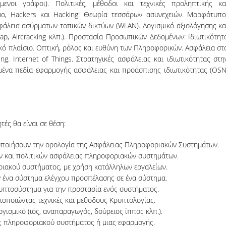
μενοι γράφοι). Πολιτικές, μέθοδοι και τεχνικές προληπτικής κα
τυο, Hackers και Hacking: Θεωρία τεσσάρων ασυνεχειών. Μορφότυπο
 Ασφάλεια ασύρματων τοπικών δικτύων (WLAN). Λογισμικό αξιολόγησης κα
p, Aircracking κλπ.). Προστασία Προσωπικών Δεδομένων: Ιδιωτικότητ
κό πλαίσιο. Οπτική, ρόλος και ευθύνη των Πληροφορικών. Ασφάλεια στ
g. Internet of Things. Στρατηγικές ασφάλειας και ιδιωτικότητας στη
υμένα πεδία εφαρμογής ασφάλειας και προάσπισης ιδιωτικότητας (OSN
ές θα είναι σε θέση:
οποιήσουν την ορολογία της Ασφάλειας Πληροφοριακών Συστημάτων.
ν και πολιτικών ασφάλειας πληροφοριακών συστημάτων.
ιακού συστήματος, με χρήση κατάλληλων εργαλείων.
 ένα σύστημα ελέγχου προσπέλασης σε ένα σύστημα.
ρυπτοσύστημα για την προστασία ενός συστήματος.
οποιώντας τεχνικές και μεθόδους Κρυπτολογίας.
ισμικό (ιός, αναπαραγωγός, δούρειος ίππος κλπ.).
νός πληροφοριακού συστήματος ή μιας εφαρμογής.