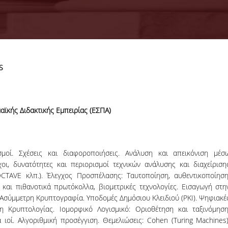
 7 μονάδες ECTS
Π
26-05-2026
μι
Θ
Υ
ϊκής Διδακτικής Εμπειρίας (ΕΣΠΑ)
Δι
Το τμήμα Πληροφορικής του Ο
αποφάσισε την προκήρυξη μιας (
θέσης υποψηφίου διδάκτορα σ
γνωστικό αντικείμεν
σμοί. Σχέσεις και διαφοροποιήσεις. Ανάλυση και απεικόνιση μέσ
««Κυβερνοασφάλεια 
οι, δυνατότητες και περιορισμοί τεχνικών ανάλυσης και διαχείριση
Κυβερνοάμυνα».
ΠΕΡΙΣΣΟΤΕΡΑ
CTAVE κλπ.). Έλεγχος Προσπέλασης: Ταυτοποίηση, αυθεντικοποίηση
αι πιθανοτικά πρωτόκολλα, βιομετρικές τεχνολογίες. Εισαγωγή στη
 Ασύμμετρη Κρυπτογραφία. Υποδομές Δημόσιου Κλειδιού (PKI). Ψηφιακέ
η Κρυπτολογίας. Ιομορφικό Λογισμικό: Οριοθέτηση και ταξινόμηση
ιοί. Αλγοριθμική προσέγγιση. Θεμελιώσεις: Cohen (Turing Machines)