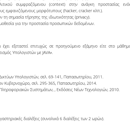
λιτικού συμφραζόμενου (context) στην ανάγκη προστασίας ενό
ς εμφανιζόμενους μορφότυπους (hacker, cracker κλπ.).
 τη σημασία τήρησης της ιδιωτικότητας (privacy).
μοθεσία για την προστασία προσωπικών δεδομένων.
 έχει εξεταστεί επιτυχώς σε προηγούμενο εξάμηνο είτε στο μάθημ
ισμός Υπολογιστών με JAVA».
α Δικτύων Υπολογιστών, σελ. 69-141, Παπασωτηρίου, 2011.
τον Κυβερνοχώρο, σελ. 295-365, Παπασωτηρίου, 2014.
ια Πληροφοριακών Συστημάτων, , Εκδόσεις Νέων Τεχνολογιών, 2010.
γαστηριακές διαλέξεις (συνολικά 6 διαλέξεις των 2 ωρών).