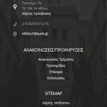
Πατησίων 76
ΜΕΤΑΔΙΔΑΚΤΟΡΙΚΗ ΕΡΕΥΝΑ
ΤΚ 104 34 Αθήνα
Χάρτης πρόσβασης
ΣΤΑΔΙΟΔΡΟΜΙΑ
210-8203315,316
ΑΠΟΦΟΙΤΩΝΤΑΣ ΑΠΟ ΤΟ ΤΜΗΜΑ
infotech@aueb.gr
ΘΕΣΕΙΣ ΕΡΓΑΣΙΑΣ
ΓΡΑΦΕΙΟ ΔΙΑΣΥΝΔΕΣΗΣ
ΑΝΑΚΟΙΝΩΣΕΙΣ/ΠΡΟΚΗΡΥΞΕΙΣ
Ανακοινώσεις Τμήματος
ΝΕΑ
Προκηρύξεις
Επίκαιρα
ΑΝΑΚΟΙΝΩΣΕΙΣ
Εκδηλώσεις
ΝΕΑ ΑΠΟ ΤΟΝ ΚΟΣΜΟ ΤΗΣ ΕΡΕΥΝΑΣ
ΣΗΜΑΝΤΙΚΕΣ ΔΙΑΚΡΙΣΕΙΣ
SITEMAP
ΠΡΟΚΗΡΥΞΕΙΣ ΑΠΟΚΤΗΣΗΣ
Χάρτης Ιστότοπου