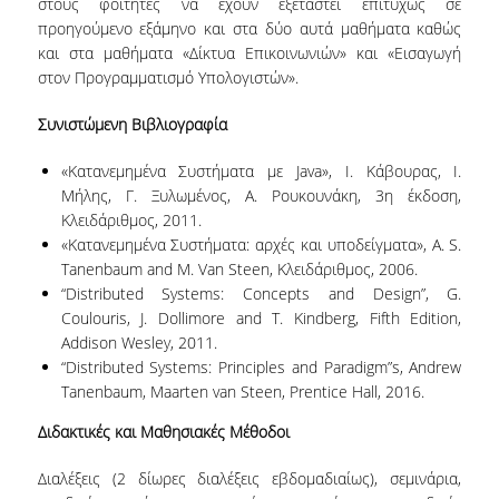
στους φοιτητές να έχουν εξεταστεί επιτυχώς σε
προηγούμενο εξάμηνο και στα δύο αυτά μαθήματα καθώς
ΠΜΣ ΣΤΙΣ ΨΗΦΙΑΚΕΣ ΜΕΘΟΔΟΥΣ ΓΙΑ ΤΙΣ
και στα μαθήματα «Δίκτυα Επικοινωνιών» και «Εισαγωγή
ΑΝΘΡΩΠΙΣΤΙΚΕΣ ΕΠΙΣΤΗΜΕΣ
στον Προγραμματισμό Υπολογιστών».
ΠΜΣ ΣΤΑ ΜΑΘΗΜΑΤΙΚΑ ΑΓΟΡΑΣ &
Συνιστώμενη Βιβλιογραφία
ΠΑΡΑΓΩΓΗΣ
«Κατανεμημένα Συστήματα με Java», Ι. Κάβουρας, Ι.
ΔΙΔΑΚΤΟΡΙΚΟ ΠΡΟΓΡΑΜΜΑ
Μήλης, Γ. Ξυλωμένος, Α. Ρουκουνάκη, 3η έκδοση,
Κλειδάριθμος, 2011.
ΣΕΜΙΝΑΡΙΑ & ΕΚΔΗΛΩΣΕΙΣ
«Κατανεμημένα Συστήματα: αρχές και υποδείγματα», A. S.
Tanenbaum and M. Van Steen, Κλειδάριθμος, 2006.
ΔΙΑΚΕΚΡΙΜΕΝΕΣ ΟΜΙΛΙΕΣ
“Distributed Systems: Concepts and Design”,
G.
Coulouris, J. Dollimore and T. Kindberg, Fifth Edition,
ΟΡΚΟΜΩΣΙΕΣ
Addison Wesley, 2011.
“Distributed Systems: Principles and Paradigm”s,
Andrew
ΔΙΑΣΦΑΛΙΣΗ ΠΟΙΟΤΗΤΑΣ
Tanenbaum, Maarten van Steen, Prentice Hall, 2016.
ΠΟΛΙΤΙΚΗ ΠΟΙΟΤΗΤΑΣ
Διδακτικές και Μαθησιακές Μέθοδοι
ΣΤΡΑΤΗΓΙΚΗ ΠΠΣ
Διαλέξεις (2 δίωρες διαλέξεις εβδομαδιαίως), σεμινάρια,