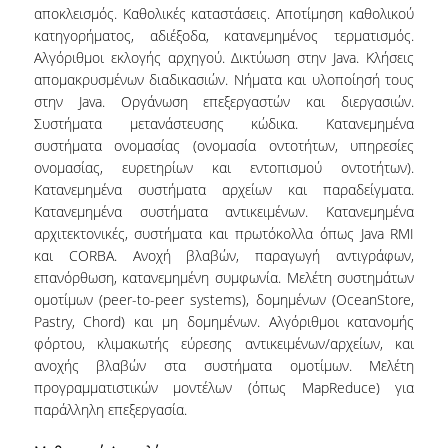
ΠΡΟΣΩΠΙΚΟ (Ε.Τ.Ε.Π.)
αποκλεισμός. Καθολικές καταστάσεις. Αποτίμηση καθολικού
κατηγορήματος, αδιέξοδα, κατανεμημένος τερματισμός.
ΥΠΟΨΗΦΙΟΙ ΔΙΔΑΚΤΟΡΕΣ.
Αλγόριθμοι εκλογής αρχηγού. Δικτύωση στην Java. Κλήσεις
απομακρυσμένων διαδικασιών. Νήματα και υλοποίησή τους
ΔΙΟΙΚΗΤΙΚΟ ΠΡΟΣΩΠΙΚΟ
στην Java. Οργάνωση επεξεργαστών και διεργασιών.
Συστήματα μετανάστευσης κώδικα. Κατανεμημένα
ΜΗΤΡΩΑ
συστήματα ονομασίας (ονομασία οντοτήτων, υπηρεσίες
ΠΡΟΠΤΥΧΙΑΚΕΣ ΣΠΟΥΔΕΣ
ονομασίας, ευρετηρίων και εντοπισμού οντοτήτων).
Κατανεμημένα συστήματα αρχείων και παραδείγματα.
ΠΡΟΓΡΑΜΜΑ ΣΠΟΥΔΩΝ
Κατανεμημένα συστήματα αντικειμένων. Κατανεμημένα
αρχιτεκτονικές, συστήματα και πρωτόκολλα όπως Java RMI
ΟΔΗΓΟΣ ΣΠΟΥΔΩΝ
και CORBA. Ανοχή βλαβών, παραγωγή αντιγράφων,
επανόρθωση, κατανεμημένη συμφωνία. Μελέτη συστημάτων
ΜΑΘΗΜΑΤΑ
ομοτίμων (peer-to-peer systems), δομημένων (OceanStore,
Pastry, Chord) και μη δομημένων. Αλγόριθμοι κατανομής
ΜΑΘΗΜΑΤΑ ΠΡΟΓΡΑΜΜΑΤΟΣ ΣΠΟΥΔΩΝ
φόρτου, κλιμακωτής εύρεσης αντικειμένων/αρχείων, και
ανοχής βλαβών στα συστήματα ομοτίμων. Μελέτη
ΜΑΘΗΜΑΤΑ ΕΛΕΥΘΕΡΗΣ ΕΠΙΛΟΓΗΣ
προγραμματιστικών μοντέλων (όπως MapReduce) για
παράλληλη επεξεργασία.
ΕΚΠΑΙΔΕΥΤΙΚΑ ΕΡΓΑΣΤΗΡΙΑ