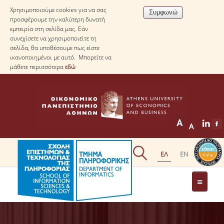
Χρησιμοποιούμε cookies για να σας
προσφέρουμε την καλύτερη δυνατή
εμπειρία στη σελίδα μας. Εάν
συνεχίσετε να χρησιμοποιείτε τη
σελίδα, θα υποθέσουμε πως είστε
ικανοποιημένοι με αυτό. Μπορείτε να
μάθετε περισσότερα
εδώ
ΤΟ ΤΜΗΜΑ
ΜΕ ΜΙΑ ΜΑΤΙΑ