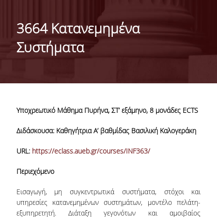
ΑΠΟΣΤΟΛΗ ΤΟΥ ΤΜΗΜΑΤΟΣ
3664 Κατανεμημένα
ΔΙΟΙΚΗΣΗ ΤΟΥ ΤΜΗΜΑΤΟΣ
Συστήματα
ΟΡΓΑΝΩΣΗ
ΤΟΜΕΑΣ Α
ΤΟΜΕΑΣ Β
Υποχρεωτικό Μάθημα Πυρήνα, ΣΤ’ εξάμηνο, 8 μονάδες ECTS
ΤΟΜΕΑΣ Γ
Διδάσκουσα: Καθηγήτρια Α’ βαθμίδας Βασιλική Καλογεράκη
ΑΝΘΡΩΠΙΝΟ ΔΥΝΑΜΙΚΟ
URL:
https://eclass.aueb.gr/courses/INF363/
ΚΑΘΗΓΗΤΕΣ
Περιεχόμενο
ΕΡΓΑΣΤΗΡΙΑΚΟ ΔΙΔΑΚΤΙΚΟ ΠΡΟΣΩΠΙΚΟ
(Ε.ΔΙ.Π.)
Εισαγωγή, μη συγκεντρωτικά συστήματα, στόχοι και
υπηρεσίες κατανεμημένων συστημάτων, μοντέλο πελάτη-
ΕΙΔΙΚΟ ΤΕΧΝΙΚΟ ΚΑΙ ΕΡΓΑΣΤΗΡΙΑΚΟ
εξυπηρετητή. Διάταξη γεγονότων και αμοιβαίος