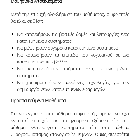
Μαθησιακά Αποτελέσματα
ΚΑΤΑΤΑΚΤΗΡΙΕΣ ΕΞΕΤΑΣΕΙΣ
Μετά την επιτυχή ολοκλήρωση του μαθήματος, οι φοιτητές
ΠΡΑΚΤΙΚΗ ΑΣΚΗΣΗ
θα είναι σε θέση:
ΑΚΑΔΗΜΑΪΚΟΙ ΣΥΜΒΟΥΛΟΙ ΣΠΟΥΔΩΝ
Να κατανοήσουν τις βασικές δομές και λειτουργίες ενός
κατανεμημένου συστήματος
ΠΙΣΤΟΠΟΙΗΣΗ ΠΑΙΔΑΓΩΓΙΚΗΣ ΚΑΙ ΔΙΔΑΚΤΙΚΗΣ
ΕΠΑΡΚΕΙΑΣ
Να μελετήσουν σύγχρονα κατανεμημένα συστήματα
Να κατανοήσουν τα επίπεδα του λογισμικού σε ένα
ERASMUS+
κατανεμημένο περιβάλλον
Να κατασκευάσουν τμήματα ενός κατανεμημένου
ΜΕΤΑΠΤΥΧΙΑΚΕΣ ΣΠΟΥΔΕΣ
συστήματος
Να χρησιμοποιήσουν μοντέρνες τεχνολογίες για την
ΜΕΤΑΠΤΥΧΙΑΚΑ ΠΡΟΓΡΑΜΜΑΤΑ
δημιουργία νέων κατανεμημένων εφαρμογών
ΠΜΣ ΣΤΗΝ ΕΠΙΣΤΗΜΗ ΤΩΝ ΥΠΟΛΟΓΙΣΤΩΝ
Προαπαιτούμενα Μαθήματα
ΠΜΣ ΣΤΗΝ ΑΝΑΠΤΥΞΗ ΚΑΙ ΑΣΦΑΛΕΙΑ
Για να εγγραφεί στο μάθημα, ο φοιτητής πρέπει να έχει
ΠΛΗΡΟΦΟΡΙΑΚΩΝ ΣΥΣΤΗΜΑΤΩΝ
εξεταστεί επιτυχώς σε προηγούμενο εξάμηνο είτε στο
μάθημα «Λειτουργικά Συστήματα» είτε στο μάθημα
ΠΜΣ ΣΤΗΝ ΤΕΧΝΗΤΗ ΝΟΗΜΟΣΥΝΗ ΚΑΙ
«Προγραμματισμός Υπολογιστών με JAVA». Όμως, συνιστάται
ΕΠΙΣΤΗΜΗ ΔΕΔΟΜΕΝΩΝ