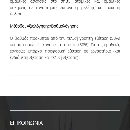
ομαδικές ασκήσεις στο σπίτι, ατομικές και ομαδικές
ΔΕΔΟΜΕΝΑ ΠΟΙΟΤΗΤΑΣ
ασκήσεις σε εργαστήριο, εκπόνηση μελέτης και άσκηση
πεδίου.
ΠΙΣΤΟΠΟΙΗΣΗ
Μέθοδοι Αξιολόγησης/Βαθμολόγησης
ΑΞΙΟΛΟΓΗΣΗ
O βαθμός προκύπτει από την τελική γραπτή εξέταση (50%)
ΑΠΟ ΠΡΟΠΤΥΧΙΑΚΟΥΣ ΦΟΙΤΗΤΕΣ
και από ομαδικές εργασίες στο σπίτι (50%). Για τις ομαδικές
εργασίες υπάρχει προφορική εξέταση σε εργαστήριο (και
ΑΠΟ ΤΕΛΕΙΟΦΟΙΤΟΥΣ
ενδιάμεση εξέταση και τελική εξέταση).
ΕΚΘΕΣΕΙΣ ΕΞΩΤΕΡΙΚΗΣ ΑΞΙΟΛΟΓΗΣΗΣ
ΜΟ.ΔΙ.Π
ΕΡΕΥΝΑ
ΕΡΕΥΝΗΤΙΚΑ ΕΡΓΑΣΤΗΡΙΑ
ΕΡΕΥΝΗΤΙΚΕΣ ΟΜΑΔΕΣ
ΕΠΙΚΟΙΝΩΝΙΑ
ΕΡΕΥΝΗΤΙΚΑ ΕΡΓΑ