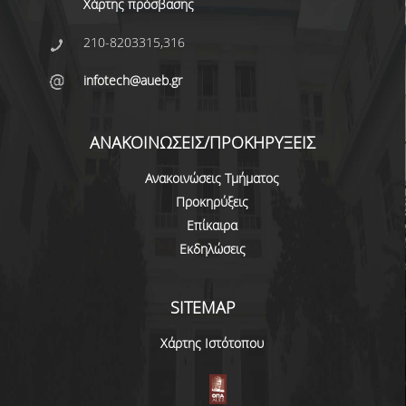
ΑΚΑΔΗΜΑΪΚΗΣ ΕΜΠΕΙΡΙΑΣ
Χάρτης πρόσβασης
210-8203315,316
ΕΠΙΚΟΙΝΩΝΙΑ
infotech@aueb.gr
ΑΝΑΚΟΙΝΩΣΕΙΣ/ΠΡΟΚΗΡΥΞΕΙΣ
Ανακοινώσεις Τμήματος
Προκηρύξεις
Επίκαιρα
Εκδηλώσεις
SITEMAP
Χάρτης Ιστότοπου