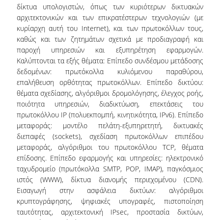
ΠΡΟΣΩΠΙΚΟ (Ε.Τ.Ε.Π.)
δίκτυα υπολογιστών, όπως των κυριότερων δικτυακών
αρχιτεκτονικών και των επικρατέστερων τεχνολογιών (με
ΥΠΟΨΗΦΙΟΙ ΔΙΔΑΚΤΟΡΕΣ.
κυρίαρχη αυτή του Internet), και των πρωτοκόλλων τους,
καθώς και των ζητημάτων σχετικά με προδιαγραφή και
ΔΙΟΙΚΗΤΙΚΟ ΠΡΟΣΩΠΙΚΟ
παροχή υπηρεσιών και εξυπηρέτηση εφαρμογών.
Kαλύπτονται τα εξής θέματα: Επίπεδο συνδέσμου μετάδοσης
ΜΗΤΡΩΑ
δεδομένων: πρωτόκολλα κυλιόμενου παραθύρου,
ΠΡΟΠΤΥΧΙΑΚΕΣ ΣΠΟΥΔΕΣ
επαλήθευση ορθότητας πρωτοκόλλων. Επίπεδο δικτύου:
θέματα σχεδίασης, αλγόριθμοι δρομολόγησης, έλεγχος ροής,
ΠΡΟΓΡΑΜΜΑ ΣΠΟΥΔΩΝ
ποιότητα υπηρεσιών, διαδικτύωση, επεκτάσεις του
πρωτοκόλλου IP (πολυεκπομπή, κινητικότητα, IPv6). Επίπεδο
ΟΔΗΓΟΣ ΣΠΟΥΔΩΝ
μεταφοράς: μοντέλο πελάτη-εξυπηρετητή, δικτυακές
διεπαφές (sockets), σχεδίαση πρωτοκόλλων επιπέδου
ΜΑΘΗΜΑΤΑ
μεταφοράς, αλγόριθμοι του πρωτοκόλλου TCP, θέματα
επίδοσης. Επίπεδο εφαρμογής και υπηρεσίες: ηλεκτρονικό
ΜΑΘΗΜΑΤΑ ΠΡΟΓΡΑΜΜΑΤΟΣ ΣΠΟΥΔΩΝ
ταχυδρομείο (πρωτόκολλα SMTP, POP, IMAP), παγκόσμιος
ιστός (WWW), δίκτυα διανομής περιεχομένου (CDN).
ΜΑΘΗΜΑΤΑ ΕΛΕΥΘΕΡΗΣ ΕΠΙΛΟΓΗΣ
Εισαγωγή στην ασφάλεια δικτύων: αλγόριθμοι
κρυπτογράφησης, ψηφιακές υπογραφές, πιστοποίηση
ΕΚΠΑΙΔΕΥΤΙΚΑ ΕΡΓΑΣΤΗΡΙΑ
ταυτότητας, αρχιτεκτονική IPsec, προστασία δικτύων,