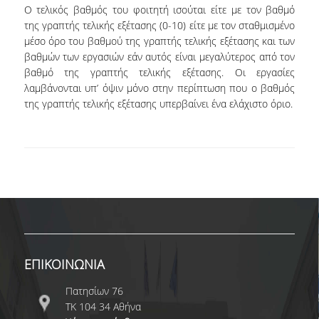
Ο τελικός βαθμός του φοιτητή ισούται είτε με τον βαθμό
ΜΕΤΑΔΙΔΑΚΤΟΡΙΚΗ ΕΡΕΥΝΑ
της γραπτής τελικής εξέτασης (0-10) είτε με τον σταθμισμένο
μέσο όρο του βαθμού της γραπτής τελικής εξέτασης και των
ΣΤΑΔΙΟΔΡΟΜΙΑ
βαθμών των εργασιών εάν αυτός είναι μεγαλύτερος από τον
βαθμό της γραπτής τελικής εξέτασης. Oι εργασίες
ΑΠΟΦΟΙΤΩΝΤΑΣ ΑΠΟ ΤΟ ΤΜΗΜΑ
λαμβάνονται υπ’ όψιν μόνο στην περίπτωση που ο βαθμός
της γραπτής τελικής εξέτασης υπερβαίνει ένα ελάχιστο όριο.
ΘΕΣΕΙΣ ΕΡΓΑΣΙΑΣ
ΓΡΑΦΕΙΟ ΔΙΑΣΥΝΔΕΣΗΣ
ΝΕΑ
ΑΝΑΚΟΙΝΩΣΕΙΣ
ΝΕΑ ΑΠΟ ΤΟΝ ΚΟΣΜΟ ΤΗΣ ΕΡΕΥΝΑΣ
ΕΠΙΚΟΙΝΩΝΙΑ
ΣΗΜΑΝΤΙΚΕΣ ΔΙΑΚΡΙΣΕΙΣ
Πατησίων 76
ΠΡΟΚΗΡΥΞΕΙΣ ΑΠΟΚΤΗΣΗΣ
ΤΚ 104 34 Αθήνα