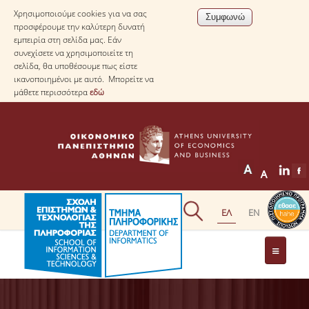
Χρησιμοποιούμε cookies για να σας
προσφέρουμε την καλύτερη δυνατή
εμπειρία στη σελίδα μας. Εάν
συνεχίσετε να χρησιμοποιείτε τη
σελίδα, θα υποθέσουμε πως είστε
ικανοποιημένοι με αυτό. Μπορείτε να
μάθετε περισσότερα
εδώ
ΤΟ ΤΜΗΜΑ
ΜΕ ΜΙΑ ΜΑΤΙΑ