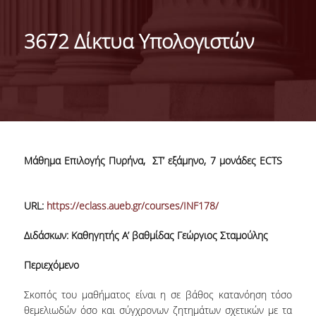
ΑΠΟΣΤΟΛΗ ΤΟΥ ΤΜΗΜΑΤΟΣ
3672 Δίκτυα Υπολογιστών
ΔΙΟΙΚΗΣΗ ΤΟΥ ΤΜΗΜΑΤΟΣ
ΟΡΓΑΝΩΣΗ
ΤΟΜΕΑΣ Α
ΤΟΜΕΑΣ Β
Μάθημα Επιλογής Πυρήνα, ΣΤ’ εξάμηνο, 7 μονάδες ECTS
ΤΟΜΕΑΣ Γ
ΑΝΘΡΩΠΙΝΟ ΔΥΝΑΜΙΚΟ
URL:
https://eclass.aueb.gr/courses/INF178/
ΚΑΘΗΓΗΤΕΣ
Διδάσκων: Καθηγητής Α’ βαθμίδας Γεώργιος Σταμούλης
ΕΡΓΑΣΤΗΡΙΑΚΟ ΔΙΔΑΚΤΙΚΟ ΠΡΟΣΩΠΙΚΟ
Περιεχόμενο
(Ε.ΔΙ.Π.)
Σκοπός του μαθήματος είναι η σε βάθος κατανόηση τόσο
ΕΙΔΙΚΟ ΤΕΧΝΙΚΟ ΚΑΙ ΕΡΓΑΣΤΗΡΙΑΚΟ
θεμελιωδών όσο και σύγχρονων ζητημάτων σχετικών με τα