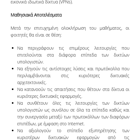
εικονικά ιδιωτικά δίκτυα (VPNs).
ΚΑΤΑΤΑΚΤΗΡΙΕΣ ΕΞΕΤΑΣΕΙΣ
Μαθησιακά Αποτελέσματα
ΠΡΑΚΤΙΚΗ ΑΣΚΗΣΗ
Μετά την επιτυχημένη ολοκλήρωση του μαθήματος, οι
ΑΚΑΔΗΜΑΪΚΟΙ ΣΥΜΒΟΥΛΟΙ ΣΠΟΥΔΩΝ
φοιτητές θα είναι σε θέση:
ΠΙΣΤΟΠΟΙΗΣΗ ΠΑΙΔΑΓΩΓΙΚΗΣ ΚΑΙ ΔΙΔΑΚΤΙΚΗΣ
ΕΠΑΡΚΕΙΑΣ
Να περιγράφουν τις επιμέρους λειτουργίες που
επιτελούνται στα διάφορα επίπεδα των δικτύων
ERASMUS+
υπολογιστών.
Να εξηγούν τις αντίστοιχες λύσεις και πρωτόκολλα που
ΜΕΤΑΠΤΥΧΙΑΚΕΣ ΣΠΟΥΔΕΣ
περιλαμβάνονται στις κυριότερες δικτυακές
αρχιτεκτονικές.
ΜΕΤΑΠΤΥΧΙΑΚΑ ΠΡΟΓΡΑΜΜΑΤΑ
Να κατανοούν τις απαιτήσεις που θέτουν στα δίκτυα οι
κυριότερες δικτυακές εφαρμογές.
ΠΜΣ ΣΤΗΝ ΕΠΙΣΤΗΜΗ ΤΩΝ ΥΠΟΛΟΓΙΣΤΩΝ
Να συνθέτουν όλες τις λειτουργίες των δικτύων
υπολογιστών ως συνόλου σε όλα τα επίπεδα καθώς και
ΠΜΣ ΣΤΗΝ ΑΝΑΠΤΥΞΗ ΚΑΙ ΑΣΦΑΛΕΙΑ
την συνεργασία μεταξύ των πρωτοκόλλων των διαφόρων
ΠΛΗΡΟΦΟΡΙΑΚΩΝ ΣΥΣΤΗΜΑΤΩΝ
επιπέδων, με έμφαση στο Internet.
Να αξιολογούν το επίπεδο εξυπηρέτησης των
ΠΜΣ ΣΤΗΝ ΤΕΧΝΗΤΗ ΝΟΗΜΟΣΥΝΗ ΚΑΙ
κυριοτέρων δικτυακών εφαρμογών από τις
ΕΠΙΣΤΗΜΗ ΔΕΔΟΜΕΝΩΝ