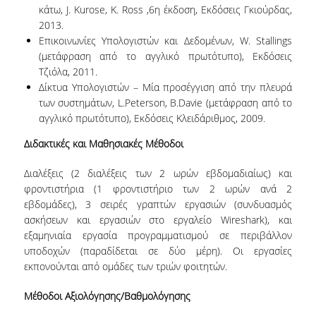
κάτω, J. Kurose, K. Ross ,6η έκδοση, Εκδόσεις Γκιούρδας,
ΔΕΔΟΜΕΝΑ ΠΟΙΟΤΗΤΑΣ
2013.
Επικοινωνίες Υπολογιστών και Δεδομένων, W. Stallings
ΠΙΣΤΟΠΟΙΗΣΗ
(μετάφραση από το αγγλικό πρωτότυπο), Εκδόσεις
Τζιόλα, 2011.
ΑΞΙΟΛΟΓΗΣΗ
Δίκτυα Υπολογιστών – Μία προσέγγιση από την πλευρά
ΑΠΟ ΠΡΟΠΤΥΧΙΑΚΟΥΣ ΦΟΙΤΗΤΕΣ
των συστημάτων, L.Peterson, B.Davie (μετάφραση από το
αγγλικό πρωτότυπο), Εκδόσεις Κλειδάριθμος, 2009.
ΑΠΟ ΤΕΛΕΙΟΦΟΙΤΟΥΣ
Διδακτικές και Μαθησιακές Μέθοδοι
ΕΚΘΕΣΕΙΣ ΕΞΩΤΕΡΙΚΗΣ ΑΞΙΟΛΟΓΗΣΗΣ
Διαλέξεις (2 διαλέξεις των 2 ωρών εβδομαδιαίως) και
φροντιστήρια (1 φροντιστήριο των 2 ωρών ανά 2
ΜΟ.ΔΙ.Π
εβδομάδες), 3 σειρές γραπτών εργασιών (συνδυασμός
ΕΡΕΥΝΑ
ασκήσεων και εργασιών στο εργαλείο Wireshark), και
εξαμηνιαία εργασία προγραμματισμού σε περιβάλλον
ΕΡΕΥΝΗΤΙΚΑ ΕΡΓΑΣΤΗΡΙΑ
υποδοχών (παραδίδεται σε δύο μέρη). Οι εργασίες
εκπονούνται από ομάδες των τριών φοιτητών.
ΕΡΕΥΝΗΤΙΚΕΣ ΟΜΑΔΕΣ
Μέθοδοι Αξιολόγησης/Βαθμολόγησης
ΕΡΕΥΝΗΤΙΚΑ ΕΡΓΑ