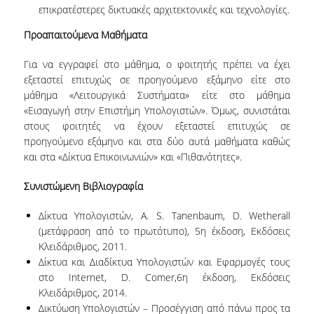
επικρατέστερες δικτυακές αρχιτεκτονικές και τεχνολογίες.
ΠΜΣ ΣΤΙΣ ΨΗΦΙΑΚΕΣ ΜΕΘΟΔΟΥΣ ΓΙΑ ΤΙΣ
Προαπαιτούμενα Μαθήματα
ΑΝΘΡΩΠΙΣΤΙΚΕΣ ΕΠΙΣΤΗΜΕΣ
Για να εγγραφεί στο μάθημα, ο φοιτητής πρέπει να έχει
ΠΜΣ ΣΤΑ ΜΑΘΗΜΑΤΙΚΑ ΑΓΟΡΑΣ &
εξεταστεί επιτυχώς σε προηγούμενο εξάμηνο είτε στο
ΠΑΡΑΓΩΓΗΣ
μάθημα «Λειτουργικά Συστήματα» είτε στο μάθημα
«Εισαγωγή στην Επιστήμη Υπολογιστών». Όμως, συνιστάται
ΔΙΔΑΚΤΟΡΙΚΟ ΠΡΟΓΡΑΜΜΑ
στους φοιτητές να έχουν εξεταστεί επιτυχώς σε
ΣΕΜΙΝΑΡΙΑ & ΕΚΔΗΛΩΣΕΙΣ
προηγούμενο εξάμηνο και στα δύο αυτά μαθήματα καθώς
και στα «Δίκτυα Επικοινωνιών» και «Πιθανότητες».
ΔΙΑΚΕΚΡΙΜΕΝΕΣ ΟΜΙΛΙΕΣ
Συνιστώμενη Βιβλιογραφία
ΟΡΚΟΜΩΣΙΕΣ
Δίκτυα Υπολογιστών, A. S. Tanenbaum, D. Wetherall
(μετάφραση από το πρωτότυπο), 5η έκδοση, Εκδόσεις
ΔΙΑΣΦΑΛΙΣΗ ΠΟΙΟΤΗΤΑΣ
Κλειδάριθμος, 2011.
Δίκτυα και Διαδίκτυα Υπολογιστών και Εφαρμογές τους
ΠΟΛΙΤΙΚΗ ΠΟΙΟΤΗΤΑΣ
στο Internet, D. Comer,6η έκδοση, Εκδόσεις
Κλειδάριθμος, 2014.
ΣΤΡΑΤΗΓΙΚΗ ΠΠΣ
Δικτύωση Υπολογιστών – Προσέγγιση από πάνω προς τα