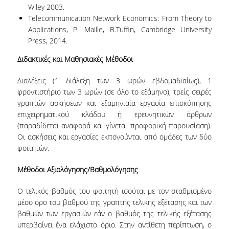
Wiley 2003.
ΔΕΔΟΜΕΝΑ ΠΟΙΟΤΗΤΑΣ
Telecommunication Network Economics: From Theory to
Applications, P. Maille, B.Tuffin, Cambridge University
ΠΙΣΤΟΠΟΙΗΣΗ
Press, 2014.
ΑΞΙΟΛΟΓΗΣΗ
Διδακτικές και Μαθησιακές Μέθοδοι
ΑΠΟ ΠΡΟΠΤΥΧΙΑΚΟΥΣ ΦΟΙΤΗΤΕΣ
Διαλέξεις (1 διάλεξη των 3 ωρών εβδομαδιαίως), 1
φροντιστήριο των 3 ωρών (σε όλο το εξάμηνο), τρείς σειρές
ΑΠΟ ΤΕΛΕΙΟΦΟΙΤΟΥΣ
γραπτών ασκήσεων και εξαμηνιαία εργασία επισκόπησης
επιχειρηματικού κλάδου ή ερευνητικών άρθρων
ΕΚΘΕΣΕΙΣ ΕΞΩΤΕΡΙΚΗΣ ΑΞΙΟΛΟΓΗΣΗΣ
(παραδίδεται αναφορά και γίνεται προφορική παρουσίαση).
Οι ασκήσεις και εργασίες εκπονούνται από ομάδες των δύο
ΜΟ.ΔΙ.Π
φοιτητών.
ΕΡΕΥΝΑ
Μέθοδοι Αξιολόγησης/Βαθμολόγησης
ΕΡΕΥΝΗΤΙΚΑ ΕΡΓΑΣΤΗΡΙΑ
Ο τελικός βαθμός του φοιτητή ισούται με τον σταθμισμένο
ΕΡΕΥΝΗΤΙΚΕΣ ΟΜΑΔΕΣ
μέσο όρο του βαθμού της γραπτής τελικής εξέτασης και των
βαθμών των εργασιών εάν ο βαθμός της τελικής εξέτασης
ΕΡΕΥΝΗΤΙΚΑ ΕΡΓΑ
υπερβαίνει ένα ελάχιστο όριο. Στην αντίθετη περίπτωση, ο