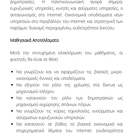
Δημοπρασίες. Η τηλεπικοινωνιακή αγορά σήμερα:
ΚΑΤΑΤΑΚΤΗΡΙΕΣ ΕΞΕΤΑΣΕΙΣ
ευρυζωνικές υπηρεσίες, κινητές και ασύρματες υπηρεσίες, ο
ανταγωνισμός στο Internet. Οικονομικά υποδείγματα νέων
ΠΡΑΚΤΙΚΗ ΑΣΚΗΣΗ
υπηρεσιών στο περιβάλλον του Internet και στρατηγική των
ΑΚΑΔΗΜΑΪΚΟΙ ΣΥΜΒΟΥΛΟΙ ΣΠΟΥΔΩΝ
παρόχων: διανομή περιεχομένου, ουδετερότητα δικτύου.
ΠΙΣΤΟΠΟΙΗΣΗ ΠΑΙΔΑΓΩΓΙΚΗΣ ΚΑΙ ΔΙΔΑΚΤΙΚΗΣ
Μαθησιακά Αποτελέσματα
ΕΠΑΡΚΕΙΑΣ
Μετά την επιτυχημένη ολοκλήρωση του μαθήματος, οι
ERASMUS+
φοιτητές θα είναι σε θέση:
ΜΕΤΑΠΤΥΧΙΑΚΕΣ ΣΠΟΥΔΕΣ
Να γνωρίζουν και να εφαρμόζουν τις βασικές μικρο-
οικονομικές έννοιες και υποδείγματα.
ΜΕΤΑΠΤΥΧΙΑΚΑ ΠΡΟΓΡΑΜΜΑΤΑ
Να εξηγούν τον ρόλο της χρέωσης στα δίκτυα ως
μηχανισμού ελέγχου.
ΠΜΣ ΣΤΗΝ ΕΠΙΣΤΗΜΗ ΤΩΝ ΥΠΟΛΟΓΙΣΤΩΝ
Να κατανοούν τον ρόλο των δημοπρασιών ως
μηχανισμού εκχώρησης σπάνιων πόρων.
ΠΜΣ ΣΤΗΝ ΑΝΑΠΤΥΞΗ ΚΑΙ ΑΣΦΑΛΕΙΑ
Να γνωρίζουν τις κύριες τεχνολογίες ενσύρματων και
ΠΛΗΡΟΦΟΡΙΑΚΩΝ ΣΥΣΤΗΜΑΤΩΝ
ασύρματων ευρυζωνικών υπηρεσιών.
Να κατανοούν σε βάθος τα βασικά οικονομικά και
ΠΜΣ ΣΤΗΝ ΤΕΧΝΗΤΗ ΝΟΗΜΟΣΥΝΗ ΚΑΙ
επιχειρηματικά θέματα του Internet (ουδετερότητα
ΕΠΙΣΤΗΜΗ ΔΕΔΟΜΕΝΩΝ