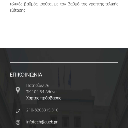
τελικός βαθμός ισούται με τον βαθμό της γραπτής τελικής
ΜΕΤΑΔΙΔΑΚΤΟΡΙΚΗ ΕΡΕΥΝΑ
εξέτασης.
ΣΤΑΔΙΟΔΡΟΜΙΑ
ΑΠΟΦΟΙΤΩΝΤΑΣ ΑΠΟ ΤΟ ΤΜΗΜΑ
ΘΕΣΕΙΣ ΕΡΓΑΣΙΑΣ
ΓΡΑΦΕΙΟ ΔΙΑΣΥΝΔΕΣΗΣ
ΝΕΑ
ΕΠΙΚΟΙΝΩΝΙΑ
Πατησίων 76
ΑΝΑΚΟΙΝΩΣΕΙΣ
ΤΚ 104 34 Αθήνα
Χάρτης πρόσβασης
ΝΕΑ ΑΠΟ ΤΟΝ ΚΟΣΜΟ ΤΗΣ ΕΡΕΥΝΑΣ
210-8203315,316
ΣΗΜΑΝΤΙΚΕΣ ΔΙΑΚΡΙΣΕΙΣ
infotech@aueb.gr
ΠΡΟΚΗΡΥΞΕΙΣ ΑΠΟΚΤΗΣΗΣ