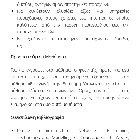
δικτύου, ανταγωνισμός, στρατηγικές παρόχων).
Να συνθέτουν αλυσίδες αξίας για υπηρεσίες
ΠΜΣ ΣΤΙΣ ΨΗΦΙΑΚΕΣ ΜΕΘΟΔΟΥΣ ΓΙΑ ΤΙΣ
ΑΝΘΡΩΠΙΣΤΙΚΕΣ ΕΠΙΣΤΗΜΕΣ
παρεχόμενες στους χρήστες του Internet οι οποίες
καλύπτουν από την παροχή περιεχομένου έως την
ΠΜΣ ΣΤΑ ΜΑΘΗΜΑΤΙΚΑ ΑΓΟΡΑΣ &
παροχή υποδομών.
ΠΑΡΑΓΩΓΗΣ
Να αξιολογούν τις στρατηγικές παρόχων σε αλυσίδες
αξίας.
ΔΙΔΑΚΤΟΡΙΚΟ ΠΡΟΓΡΑΜΜΑ
Προαπαιτούμενα Μαθήματα
ΣΕΜΙΝΑΡΙΑ & ΕΚΔΗΛΩΣΕΙΣ
Για να εγγραφεί στο μάθημα, ο φοιτητής πρέπει να έχει
εξεταστεί επιτυχώς σε προηγούμενο εξάμηνο είτε στο
ΔΙΑΚΕΚΡΙΜΕΝΕΣ ΟΜΙΛΙΕΣ
μάθημα «Εισαγωγή στην Επιστήμη Υπολογιστών» είτε στο
μάθημα «Δίκτυα Επικοινωνιών». Όμως, συνιστάται στους
ΟΡΚΟΜΩΣΙΕΣ
φοιτητές να έχουν εξεταστεί επιτυχώς σε προηγούμενο
εξάμηνο και στα δύο αυτά μαθήματα.
ΔΙΑΣΦΑΛΙΣΗ ΠΟΙΟΤΗΤΑΣ
Συνιστώμενη Βιβλιογραφία
ΠΟΛΙΤΙΚΗ ΠΟΙΟΤΗΤΑΣ
Pricing Communication Networks: Economics,
ΣΤΡΑΤΗΓΙΚΗ ΠΠΣ
Technology, and Modelling, C. Courcoubetis, R. Weber,