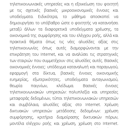
ΠΡΟΣΩΠΙΚΟ (Ε.Τ.Ε.Π.)
τηλεπικοινωνιακές υπηρεσίες και η εξοικείωση του φοιτητή
με τις σχετικές βασικές μικροοικονομικές έννοιες και
ΥΠΟΨΗΦΙΟΙ ΔΙΔΑΚΤΟΡΕΣ.
υποδείγματα. Ειδικότερα, το μάθημα αποσκοπεί να
δημιουργήσει το υπόβαθρο ώστε ο φοιτητής να κατανοήσει
ΔΙΟΙΚΗΤΙΚΟ ΠΡΟΣΩΠΙΚΟ
μεταξύ άλλων τα διαφορετικά υποδείγματα χρέωσης, τα
οικονομικά της συμφόρησης και του ελέγχου ροής, αλλά και
ΜΗΤΡΩΑ
πρακτικά θέματα όπως τις νέες αλυσίδες αξίας στις
ΠΡΟΠΤΥΧΙΑΚΕΣ ΣΠΟΥΔΕΣ
τηλεπικοινωνίες όπως αυτές διαμορφώνονται με την
επικράτηση του Internet, και να αναλύσει τις στρατηγικές
ΠΡΟΓΡΑΜΜΑ ΣΠΟΥΔΩΝ
των εταιριών που συμμετέχουν στις αλυσίδες αυτές. Βασικές
οικονομικές έννοιες: υπόδειγμα καταναλωτή και παραγωγού,
ΟΔΗΓΟΣ ΣΠΟΥΔΩΝ
εφαρμογή στα δίκτυα, βασικές έννοιες οικονομικής
ευημερίας, εξωτερικότητες, υποδείγματα ανταγωνισμού,
ΜΑΘΗΜΑΤΑ
θεωρία παιγνίων, κλείδωμα. Βασικές έννοιες
τηλεπικοινωνιακών υπηρεσιών: πολυπλεξία και υπηρεσίες
ΜΑΘΗΜΑΤΑ ΠΡΟΓΡΑΜΜΑΤΟΣ ΣΠΟΥΔΩΝ
μεταφοράς δεδομένων, τύποι τηλεπικοινωνιακών υπηρεσιών
και συμβόλαια, αλυσίδες αξίας στο Internet. Χρέωση
ΜΑΘΗΜΑΤΑ ΕΛΕΥΘΕΡΗΣ ΕΠΙΛΟΓΗΣ
δικτυακών υπηρεσιών μετάδοσης δεδομένων: χρέωση
συμφόρησης, κριτήρια διαμοίρασης δικτυακών πόρων,
ΕΚΠΑΙΔΕΥΤΙΚΑ ΕΡΓΑΣΤΗΡΙΑ
μοντέλα ελέγχου ροής και χρέωση, χρέωση στο Internet.