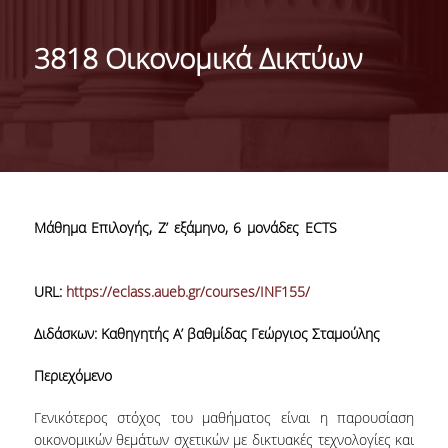
ΑΠΟΣΤΟΛΗ ΤΟΥ ΤΜΗΜΑΤΟΣ
3818 Οικονομικά Δικτύων
ΔΙΟΙΚΗΣΗ ΤΟΥ ΤΜΗΜΑΤΟΣ
ΟΡΓΑΝΩΣΗ
ΤΟΜΕΑΣ Α
ΤΟΜΕΑΣ Β
Μάθημα Επιλογής, Ζ’ εξάμηνο, 6 μονάδες ECTS
ΤΟΜΕΑΣ Γ
ΑΝΘΡΩΠΙΝΟ ΔΥΝΑΜΙΚΟ
URL:
https://eclass.aueb.gr/courses/INF155/
ΚΑΘΗΓΗΤΕΣ
Διδάσκων: Καθηγητής Α’ βαθμίδας Γεώργιος Σταμούλης
ΕΡΓΑΣΤΗΡΙΑΚΟ ΔΙΔΑΚΤΙΚΟ ΠΡΟΣΩΠΙΚΟ
Περιεχόμενο
(Ε.ΔΙ.Π.)
Γενικότερος στόχος του μαθήματος είναι η παρουσίαση
ΕΙΔΙΚΟ ΤΕΧΝΙΚΟ ΚΑΙ ΕΡΓΑΣΤΗΡΙΑΚΟ
οικονομικών θεμάτων σχετικών με δικτυακές τεχνολογίες και