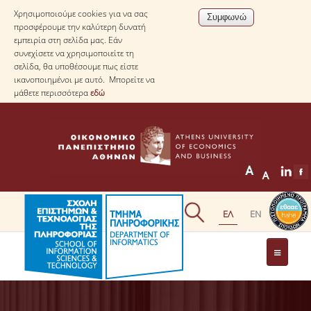
Χρησιμοποιούμε cookies για να σας
προσφέρουμε την καλύτερη δυνατή
εμπειρία στη σελίδα μας. Εάν
συνεχίσετε να χρησιμοποιείτε τη
σελίδα, θα υποθέσουμε πως είστε
ικανοποιημένοι με αυτό. Μπορείτε να
μάθετε περισσότερα
εδώ
ΤΟ ΤΜΗΜΑ
ΜΕ ΜΙΑ ΜΑΤΙΑ