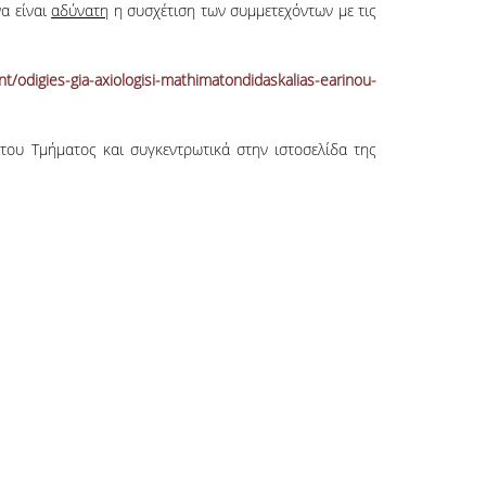
να είναι
αδύνατη
η συσχέτιση των συμμετεχόντων
με τις
t/odigies-gia-axiologisi-mathimatondidaskalias-earinou-
του Τμήματος και συγκεντρωτικά στην ιστοσελίδα της