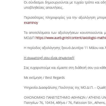
Οι σύνδεσμοι δημιουργούνται με τυχαίο τρόπο και οδ
υποβληθείσες απαντήσεις.
Περισσότερες πληροφορίες για την αξιολόγηση μπορ
examinoy
Τα αποτελέσματα των αξιολογήσεων
κοινοποιούνται μ
ΜΟΔΙΠ
https://www.aueb.gr/el/content/axiologisi-math
Η περίοδος αξιολόγησης ξεκινά Δευτέρα 11 Μάϊου και λ
Η συμμετοχή σου είναι σημαντική!
Σας ευχαριστούμε και είμαστε στη διάθεσή σου για κά
Με εκτίμηση / Best Regards
Υπηρεσία Διασφάλισης Ποιότητας της ΜΟ.ΔΙ.Π. – Qualit
OIKONOMIKO ΠΑΝΕΠΙΣΤΗΜΙΟ ΑΘΗΝΩΝ / ATHENS UNI
Πατησίων 76, 10434, Αθήνα / 76, Patission Str., Athens