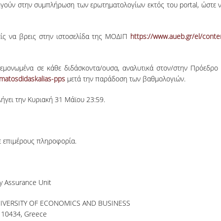
ηγούν στην συμπλήρωση των ερωτηματολογίων εκτός του portal
, ώστε 
είς να βρεις στην ιστοσελίδα της ΜΟΔΙΠ
https://www.aueb.gr/el/conten
εμονωμένα σε κάθε διδάσκοντα/ουσα, αναλυτικά στον/στην Πρόεδρο 
imatosdidaskalias-pps
μετά την παράδοση των βαθμολογιών.
ήγει την Κυριακή 31 Μάϊου 23:59.
θε επιμέρους πληροφορία.
y Assurance Unit
VERSITY OF ECONOMICS AND BUSINESS
, 10434, Greece