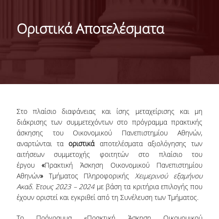
ΑΠΟΣΤΟΛΗ ΤΟΥ ΤΜΗΜΑΤΟΣ
Οριστικά Αποτελέσματα
ΔΙΟΙΚΗΣΗ ΤΟΥ ΤΜΗΜΑΤΟΣ
ΟΡΓΑΝΩΣΗ
ΤΟΜΕΑΣ Α
ΤΟΜΕΑΣ Β
Στο πλαίσιο διαφάνειας και ίσης μεταχείρισης και μη
ΤΟΜΕΑΣ Γ
διάκρισης των συμμετεχόντων στο πρόγραμμα πρακτικής
άσκησης του Οικονομικού Πανεπιστημίου Αθηνών,
ΑΝΘΡΩΠΙΝΟ ΔΥΝΑΜΙΚΟ
αναρτώνται τα
οριστικά
αποτελέσματα αξιολόγησης των
αιτήσεων συμμετοχής φοιτητών στο πλαίσιο του
ΚΑΘΗΓΗΤΕΣ
έργου
«
Πρακτική Άσκηση Οικονομικού Πανεπιστημίου
Αθηνών
»
Τμήματος Πληροφορικής
Χειμερινού εξαμήνου
ΕΡΓΑΣΤΗΡΙΑΚΟ ΔΙΔΑΚΤΙΚΟ ΠΡΟΣΩΠΙΚΟ
Ακαδ. Έτους 2023 – 2024
με βάση τα κριτήρια επιλογής που
(Ε.ΔΙ.Π.)
έχουν οριστεί και εγκριθεί από τη Συνέλευση των Τμήματος.
ΕΙΔΙΚΟ ΤΕΧΝΙΚΟ ΚΑΙ ΕΡΓΑΣΤΗΡΙΑΚΟ
Το Πρόγραμμα «Πρακτική Άσκηση Οικονομικού