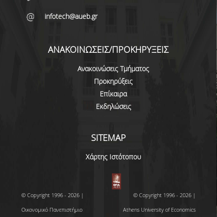
ΚΑΤΑΤΑΚΤΗΡΙΕΣ ΕΞΕΤΑΣΕΙΣ
infotech@aueb.gr
ΠΡΑΚΤΙΚΗ ΑΣΚΗΣΗ
ΑΚΑΔΗΜΑΪΚΟΙ ΣΥΜΒΟΥΛΟΙ ΣΠΟΥΔΩΝ
ΑΝΑΚΟΙΝΩΣΕΙΣ/ΠΡΟΚΗΡΥΞΕΙΣ
ΠΙΣΤΟΠΟΙΗΣΗ ΠΑΙΔΑΓΩΓΙΚΗΣ ΚΑΙ ΔΙΔΑΚΤΙΚΗΣ
Ανακοινώσεις Τμήματος
ΕΠΑΡΚΕΙΑΣ
Προκηρύξεις
Επίκαιρα
ERASMUS+
Εκδηλώσεις
ΜΕΤΑΠΤΥΧΙΑΚΕΣ ΣΠΟΥΔΕΣ
ΜΕΤΑΠΤΥΧΙΑΚΑ ΠΡΟΓΡΑΜΜΑΤΑ
SITEMAP
ΠΜΣ ΣΤΗΝ ΕΠΙΣΤΗΜΗ ΤΩΝ ΥΠΟΛΟΓΙΣΤΩΝ
Χάρτης Ιστότοπου
ΠΜΣ ΣΤΗΝ ΑΝΑΠΤΥΞΗ ΚΑΙ ΑΣΦΑΛΕΙΑ
ΠΛΗΡΟΦΟΡΙΑΚΩΝ ΣΥΣΤΗΜΑΤΩΝ
© Copyright 1996 - 2026 |
© Copyright 1996 - 2026 |
ΠΜΣ ΣΤΗΝ ΤΕΧΝΗΤΗ ΝΟΗΜΟΣΥΝΗ ΚΑΙ
Οικονομικό Πανεπιστήμιο
Athens University of Economics
ΕΠΙΣΤΗΜΗ ΔΕΔΟΜΕΝΩΝ