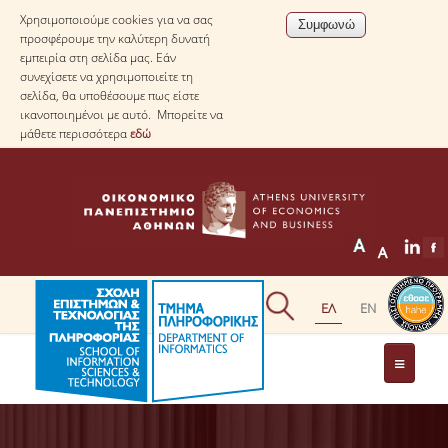
Χρησιμοποιούμε cookies για να σας
προσφέρουμε την καλύτερη δυνατή
εμπειρία στη σελίδα μας. Εάν
συνεχίσετε να χρησιμοποιείτε τη
σελίδα, θα υποθέσουμε πως είστε
ικανοποιημένοι με αυτό. Μπορείτε να
μάθετε περισσότερα
εδώ
ΤΟ ΤΜΗΜΑ
ΜΕ ΜΙΑ ΜΑΤΙΑ