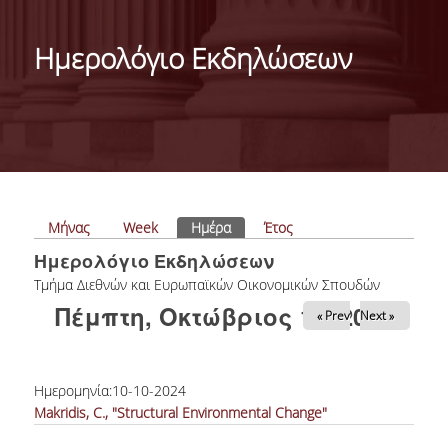
ΓΕΝΙΚΕΣ ΠΛΗΡΟΦΟΡΙΕΣ
Ημερολόγιο Εκδηλώσεων
ΔΙΟΙΚΗΣΗ ΤΟΥ ΤΜΗΜΑΤΟΣ
ΓΡΑΜΜΑΤΕΙΑ ΠΡΟΠΤΥΧΙΑΚΩΝ ΣΠΟΥΔΩΝ
ΓΡΑΜΜΑΤΕΙΕΣ ΜΕΤΑΠΤΥΧΙΑΚΩΝ ΣΠΟΥΔΩΝ
EUROLAB
Πρωτεύουσες καρτέλες
Μήνας
Week
Ημέρα
(ενεργή καρτέλα)
Έτος
TESTIMONIALS ΑΠΟΦΟΙΤΩΝ
Ημερολόγιο Εκδηλώσεων
ΑΝΘΡΩΠΙΝΟ ΔΥΝΑΜΙΚΟ
Tμήμα Διεθνών και Ευρωπαϊκών Οικονομικών Σπουδών
Πέμπτη, Οκτώβριος 10, 2024
« Prev
Next »
ΜΕΛΗ ΔΕΠ
ΕΠΙΤΙΜΟΙ ΔΙΔΑΚΤΟΡΕΣ / ΕΡΕΥΝΗΤΙΚΟΙ
ΕΤΑΙΡΟΙ
Ημερομηνία:
10-10-2024
Makridis, C., "Structural Environmental Change"
ΕΝΤΕΤΑΛΜΕΝΟΙ ΔΙΔΑΣΚΟΝΤΕΣ