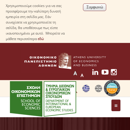
Χρησιμοποιούμε cookies για να σας
προσφέρουμε την καλύτερη δυνατή
εμπειρία στη σελίδα μας. Εάν
συνεχίσετε να χρησιμοποιείτε τη
σελίδα, θα υποθέσουμε πως είστε
ικανοποιημένοι με αυτό. Μπορείτε να
μάθετε περισσότερα
εδώ
ΤΟ ΤΜΗΜΑ
ΜΕ ΜΙΑ ΜΑΤΙΑ