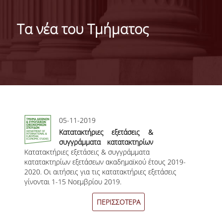
ΓΕΝΙΚΕΣ ΠΛΗΡΟΦΟΡΙΕΣ
Τα νέα του Τμήματος
ΔΙΟΙΚΗΣΗ ΤΟΥ ΤΜΗΜΑΤΟΣ
ΓΡΑΜΜΑΤΕΙΑ ΠΡΟΠΤΥΧΙΑΚΩΝ ΣΠΟΥΔΩΝ
ΓΡΑΜΜΑΤΕΙΕΣ ΜΕΤΑΠΤΥΧΙΑΚΩΝ ΣΠΟΥΔΩΝ
EUROLAB
Σελίδες
05-11-2019
TESTIMONIALS ΑΠΟΦΟΙΤΩΝ
Κατατακτήριες εξετάσεις &
ΑΝΘΡΩΠΙΝΟ ΔΥΝΑΜΙΚΟ
συγγράμματα κατατακτηρίων
Κατατακτήριες εξετάσεις & συγγράμματα
εξετάσεων ακαδημαϊκού έτους
κατατακτηρίων εξετάσεων ακαδημαϊκού έτους 2019-
2019-2020
ΜΕΛΗ ΔΕΠ
2020. Οι αιτήσεις για τις κατατακτήριες εξετάσεις
γίνονται 1-15 Νοεμβρίου 2019.
ΕΠΙΤΙΜΟΙ ΔΙΔΑΚΤΟΡΕΣ / ΕΡΕΥΝΗΤΙΚΟΙ
ΕΤΑΙΡΟΙ
ΠΕΡΙΣΣΟΤΕΡΑ
ΕΝΤΕΤΑΛΜΕΝΟΙ ΔΙΔΑΣΚΟΝΤΕΣ