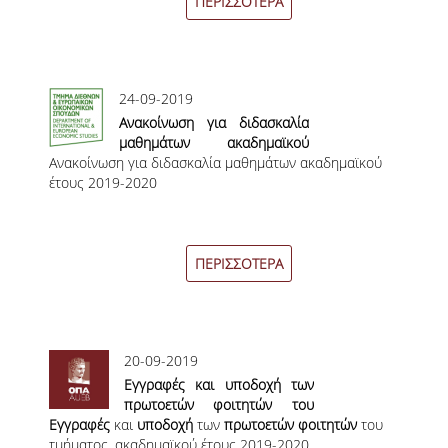
ΠΕΡΙΣΣΟΤΕΡΑ
ΟΡΟΙ, ΠΡΟΫΠΟΘΕΣΕΙΣ,
ΧΡΗΜΑΤΟΔΟΤΗΣΗ
ΛΙΣΤΑ ΣΥΝΕΡΓΑΖΟΜΕΝΩΝ
24-09-2019
ΠΑΝΕΠΙΣΤΗΜΙΩΝ
Ανακοίνωση για διδασκαλία
μαθημάτων ακαδημαϊκού
ΑΝΑΚΟΙΝΩΣΕΙΣ
Ανακοίνωση για διδασκαλία μαθημάτων ακαδημαϊκού
έτους 2019-2020
έτους 2019-2020
ΤESTIMONIALS
ΕΠΙΚΟΙΝΩΝΙΑ & ΧΡΗΣΙΜΟΙ
ΣΥΝΔΕΣΜΟΙ
ΠΕΡΙΣΣΟΤΕΡΑ
ΑΠΟΤΕΛΕΣΜΑΤΑ ΣΤΑΔΙΟΔΡΟΜΙΑΣ
ΜΕΤΑΠΤΥΧΙΑΚΕΣ ΣΠΟΥΔΕΣ
20-09-2019
Εγγραφές και υποδοχή των
ΜΕΤΑΠΤΥΧΙΑΚΑ ΠΡΟΓΡΑΜΜΑΤΑ
πρωτοετών φοιτητών του
Εγγραφές
και
τμήματος, ακαδημαϊκού έτους
υποδοχή
των
πρωτοετών φοιτητών
του
ΔΙΔΑΚΤΟΡΙΚΟ ΠΡΟΓΡΑΜΜΑ
τμήματος, ακαδημαϊκού έτους 2019-2020.
2019-2020.