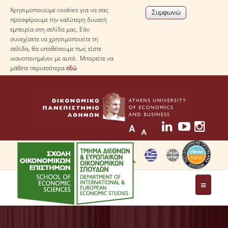
Χρησιμοποιούμε cookies για να σας
προσφέρουμε την καλύτερη δυνατή
εμπειρία στη σελίδα μας. Εάν
συνεχίσετε να χρησιμοποιείτε τη
σελίδα, θα υποθέσουμε πως είστε
ικανοποιημένοι με αυτό. Μπορείτε να
μάθετε περισσότερα
εδώ
ΤΟ ΤΜΗΜΑ
ΜΕ ΜΙΑ ΜΑΤΙΑ