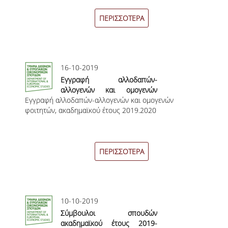
ΠΑΙΔΑΓΩΓΙΚΗ ΦΙΛΟΣΟΦΙΑ
ΠΕΡΙΣΣΟΤΕΡΑ
ΤΕΧΝΟΛΟΓΙΚΗ ΕΝΣΩΜΑΤΩΣΗ
ΜΑΘΗΜΑΤΙΚΑ
16-10-2019
ΑΓΓΛΙΚΑ
Εγγραφή αλλοδαπών-
αλλογενών και ομογενών
ΙΣΟΤΗΤΑ ΦΥΛΩΝ
Εγγραφή αλλοδαπών-αλλογενών και ομογενών
φοιτητών, ακαδημαϊκού έτους
φοιτητών, ακαδημαϊκού έτους 2019.2020
2019.2020
ΑΠΟΤΕΛΕΣΜΑΤΑ ΣΤΑΔΙΟΔΡΟΜΙΑΣ
ΠΡΟΠΤΥΧΙΑΚΕΣ ΣΠΟΥΔΕΣ
ΠΕΡΙΣΣΟΤΕΡΑ
ΓΙΑΤΙ ΔΕΟΣ
ΟΔΗΓΟΣ ΣΠΟΥΔΩΝ
10-10-2019
ΠΡΟΓΡΑΜΜΑ ΣΠΟΥΔΩΝ
Σύμβουλοι σπουδών
ακαδημαϊκού έτους 2019-
ΜΑΘΗΜΑΤΑ ΠΡΟΓΡΑΜΜΑΤΟΣ