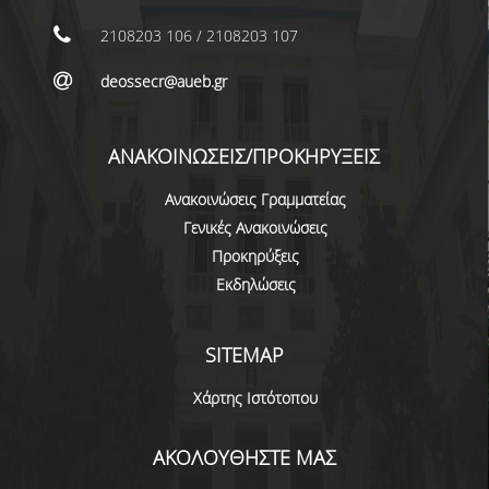
ΕΠΙΚΟΙΝΩΝΙΑ
2108203 106 / 2108203 107
ΠΕΡΙΒΑΛΛΟΝ - ΥΠΟΔΟΜΗ
deossecr@aueb.gr
ΔΙΑΣΦΑΛΙΣΗ ΠΟΙΟΤΗΤΑΣ
ΑΝΑΚΟΙΝΩΣΕΙΣ/ΠΡΟΚΗΡΥΞΕΙΣ
ΠΟΛΙΤΙΚΗ ΠΟΙΟΤΗΤΑΣ
Ανακοινώσεις Γραμματείας
ΠΟΛΙΤΙΚΗ ΠΟΙΟΤΗΤΑΣ ΤΟΥ ΠΠΣ
Γενικές Ανακοινώσεις
ΣΤΡΑΤΗΓΙΚΗ ΠΡΟΠΤΥΧΙΑΚΟΥ
Προκηρύξεις
ΠΡΟΓΡΑΜΜΑΤΟΣ ΤΜΗΜΑΤΟΣ
Εκδηλώσεις
ΔΕΔΟΜΕΝΑ ΠΟΙΟΤΗΤΑΣ
SITEMAP
ΠΙΣΤΟΠΟΙΗΣΗ
Χάρτης Ιστότοπου
ΑΞΙΟΛΟΓΗΣΗ
ΑΚΟΛΟΥΘΗΣΤΕ ΜΑΣ
ΑΠΟ ΠΡΟΠΤΥΧΙΑΚΟΥΣ ΦΟΙΤΗΤΕΣ