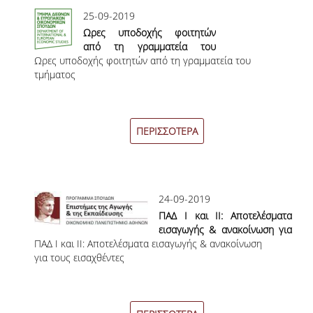
ΔΙΠΛΩΜΑΤΙΚΩΝ ΕΡΓΑΣΙΩΝ
25-09-2019
Ωρες υποδοχής φοιτητών
ΣΕΜΙΝΑΡΙΑ ΒΙΒΛΙΟΘΗΚΗΣ ΟΠΑ
από τη γραμματεία του
ΓΙΑ ΤΗ ΔΙΠΛΩΜΑΤΙΚΗ ΕΡΓΑΣΙΑ
Ωρες υποδοχής φοιτητών από τη γραμματεία του
τμήματος
ΣΤΟ ΔΕΟΣ
τμήματος
ΠΡΑΚΤΙΚΗ ΑΣΚΗΣΗ
ΠΕΡΙΣΣΟΤΕΡΑ
ΓΕΝΙΚΕΣ ΠΛΗΡΟΦΟΡΙΕΣ
ΟΡΟΙ, ΠΡΟΫΠΟΘΕΣΕΙΣ,
ΧΡΗΜΑΤΟΔΟΤΗΣΗ
24-09-2019
ΚΑΝΟΝΙΣΜΟΣ
ΠΑΔ Ι και ΙΙ: Αποτελέσματα
εισαγωγής & ανακοίνωση για
ΕΠΙΚΟΙΝΩΝΙΑ
ΠΑΔ Ι και ΙΙ: Αποτελέσματα εισαγωγής & ανακοίνωση
τους εισαχθέντες
για τους εισαχθέντες
ΠΡΟΓΡΑΜΜΑ ERASMUS+
ΓΕΝΙΚΕΣ ΠΛΗΡΟΦΟΡΙΕΣ