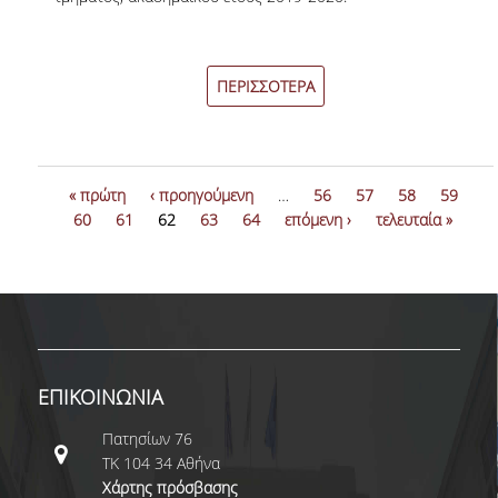
ΚΑΝΟΝΙΣΜΟΣ ΛΕΙΤΟΥΡΓΙΑΣ
ΠΕΡΙΓΡΑΦΗ
ΠΕΡΙΣΣΟΤΕΡΑ
ΑΙΤΗΣΕΙΣ
ΝΕΑ - ΔΡΑΣΤΗΡΙΟΤΗΤΕΣ
« πρώτη
‹ προηγούμενη
…
56
57
58
59
ΥΠΟΨΗΦΙΟΙ ΔΙΔΑΚΤΟΡΕΣ
60
61
62
63
64
επόμενη ›
τελευταία »
ΔΙΔΑΚΤΟΡΕΣ
ΔΗΜΟΣΙΕΥΣΕΙΣ
PUBLICATIONS IN REFEREED JOURNALS
ΕΠΙΚΟΙΝΩΝΙΑ
PUBLICATIONS IN BOOKS AND COLLECTIVE
VOLUMES
Πατησίων 76
ΤΚ 104 34 Αθήνα
ΧΡΗΣΙΜΟΙ ΣΥΝΔΕΣΜΟΙ
Χάρτης πρόσβασης