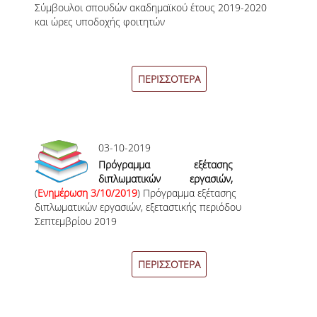
Σύμβουλοι σπουδών ακαδημαϊκού έτους 2019-2020
2020 και ώρες υποδοχής
ΣΠΟΥΔΩΝ
και ώρες υποδοχής φοιτητών
φοιτητών
ΚΑΤΕΥΘΥΝΣΕΙΣ ΣΠΟΥΔΩΝ & ΔΗΛΩΣΕΙΣ
ΜΑΘΗΜΑΤΩΝ
ΠΕΡΙΣΣΟΤΕΡΑ
ΜΑΘΗΜΑΤΑ ΕΠΙΛΟΓΗΣ ΑΠΟ ΑΛΛΑ
ΤΜΗΜΑΤΑ
ΣΥΣΤΗΜΑ ΔΙΔΑΣΚΑΛΙΑΣ ΚΑΙ ΕΞΕΤΑΣΕΩΝ
03-10-2019
ΥΠΟΣΤΗΡΙΞΗ ΣΠΟΥΔΩΝ
Πρόγραμμα εξέτασης
διπλωματικών εργασιών,
ΔΙΠΛΩΜΑΤΙΚΗ ΕΡΓΑΣΙΑ
(
Ενημέρωση 3/10/2019
εξεταστικής περιόδου
) Πρόγραμμα εξέτασης
διπλωματικών εργασιών, εξεταστικής περιόδου
Σεπτεμβρίου 2019
Σεπτεμβρίου 2019
ΓΕΝΙΚΕΣ ΠΛΗΡΟΦΟΡΙΕΣ
ΟΔΗΓΙΕΣ ΓΙΑ ΤΗ ΣΥΜΜΕΤΟΧΗ
ΠΕΡΙΣΣΟΤΕΡΑ
ΣΤΟ ΜΑΘΗΜΑ «ΣΕΜΙΝΑΡΙΟ ΚΑΙ
ΔΙΠΛΩΜΑΤΙΚΗ ΕΡΓΑΣΙΑ»
ΥΠΟΔΕΙΓΜΑΤΑ ΣΥΓΓΡΑΦΗΣ