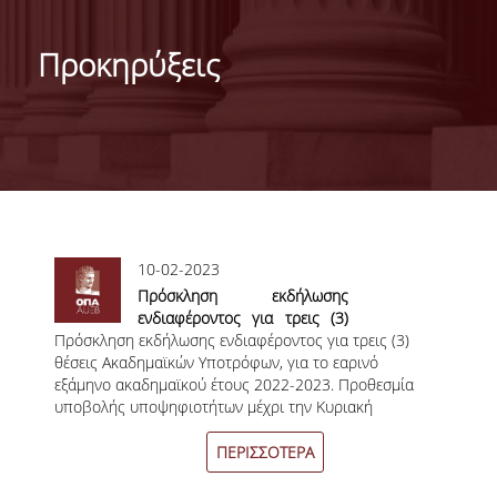
ΓΕΝΙΚΕΣ ΠΛΗΡΟΦΟΡΙΕΣ
Προκηρύξεις
ΔΙΟΙΚΗΣΗ ΤΟΥ ΤΜΗΜΑΤΟΣ
ΓΡΑΜΜΑΤΕΙΑ ΠΡΟΠΤΥΧΙΑΚΩΝ ΣΠΟΥΔΩΝ
ΓΡΑΜΜΑΤΕΙΕΣ ΜΕΤΑΠΤΥΧΙΑΚΩΝ ΣΠΟΥΔΩΝ
EUROLAB
Σελίδες
10-02-2023
TESTIMONIALS ΑΠΟΦΟΙΤΩΝ
Πρόσκληση εκδήλωσης
ΑΝΘΡΩΠΙΝΟ ΔΥΝΑΜΙΚΟ
ενδιαφέροντος για τρεις (3)
Πρόσκληση εκδήλωσης ενδιαφέροντος για τρεις (3)
θέσεις Ακαδημαϊκών
θέσεις Ακαδημαϊκών Υποτρόφων, για το εαρινό
Υποτρόφων, για το εαρινό
ΜΕΛΗ ΔΕΠ
εξάμηνο ακαδημαϊκού έτους 2022-2023. Προθεσμία
εξάμηνο ακαδημαϊκού έτους
υποβολής υποψηφιοτήτων μέχρι την Κυριακή
2022-2023
ΕΠΙΤΙΜΟΙ ΔΙΔΑΚΤΟΡΕΣ / ΕΡΕΥΝΗΤΙΚΟΙ
19 Φεβρουαρίου 2023.
ΕΤΑΙΡΟΙ
ΠΕΡΙΣΣΟΤΕΡΑ
ΕΝΤΕΤΑΛΜΕΝΟΙ ΔΙΔΑΣΚΟΝΤΕΣ