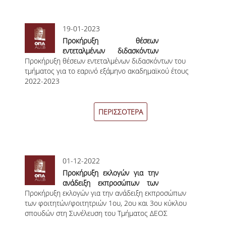
ΜΕΤΑΔΙΔΑΚΤΟΡΕΣ
19-01-2023
ΔΙΟΙΚΗΤΙΚΟ ΠΡΟΣΩΠΙΚΟ
Προκήρυξη θέσεων
εντεταλμένων διδασκόντων
ΕΡΓΑΣΤΗΡΙΑΚΟ ΠΡΟΣΩΠΙΚΟ
Προκήρυξη θέσεων εντεταλμένων διδασκόντων του
του τμήματος για το εαρινό
τμήματος για το εαρινό εξάμηνο ακαδημαϊκού έτους
εξάμηνο ακαδημαϊκού έτους
ΜΗΤΡΩΟ ΓΝΩΣΤΙΚΩΝ ΑΝΤΙΚΕΙΜΕΝΩΝ
2022-2023
2022-2023
ΤΜΗΜΑΤΟΣ
ΜΗΤΡΩΑ ΜΕΛΩΝ ΤΜΗΜΑΤΟΣ
ΠΕΡΙΣΣΟΤΕΡΑ
ΥΠΟΨΗΦΙΟΙ ΦΟΙΤΗΤΕΣ
ΓΙΑΤΙ ΔΕΟΣ
01-12-2022
ΟΙΚΟΝΟΜΙΚΑ ΜΕ ΔΙΕΘΝΗ ΔΙΑΣΤΑΣΗ
Προκήρυξη εκλογών για την
ανάδειξη εκπροσώπων των
ΔΙΕΠΙΣΤΗΜΟΝΙΚΟΤΗΤΑ
Προκήρυξη εκλογών για την ανάδειξη εκπροσώπων
φοιτητών/φοιτητριών 1ου,
των φοιτητών/φοιτητριών 1ου, 2ου και 3ου κύκλου
2ου και 3ου κύκλου σπουδών
σπουδών στη Συνέλευση του Τμήματος ΔΕΟΣ
στη Συνέλευση του Τμήματος
ΣΥΝΕΙΣΦΟΡΑ ΚΑΘΗΓΗΤΩΝ
ΔΕΟΣ