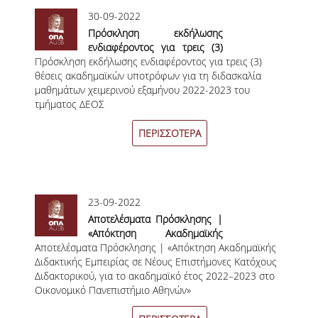
ΔΙΠΛΩΜΑΤΙΚΩΝ ΕΡΓΑΣΙΩΝ
30-09-2022
Πρόσκληση εκδήλωσης
ΣΕΜΙΝΑΡΙΑ ΒΙΒΛΙΟΘΗΚΗΣ ΟΠΑ
ενδιαφέροντος για τρεις (3)
ΓΙΑ ΤΗ ΔΙΠΛΩΜΑΤΙΚΗ ΕΡΓΑΣΙΑ
Πρόσκληση εκδήλωσης ενδιαφέροντος για τρεις (3)
θέσεις ακαδημαϊκών
ΣΤΟ ΔΕΟΣ
θέσεις ακαδημαϊκών υποτρόφων για τη διδασκαλία
υποτρόφων για τη διδασκαλία
μαθημάτων χειμερινού εξαμήνου 2022-2023 του
μαθημάτων χειμερινού
ΠΡΑΚΤΙΚΗ ΑΣΚΗΣΗ
τμήματος ΔΕΟΣ
εξαμήνου 2022-2023 του
τμήματος ΔΕΟΣ
ΠΕΡΙΣΣΟΤΕΡΑ
ΓΕΝΙΚΕΣ ΠΛΗΡΟΦΟΡΙΕΣ
ΟΡΟΙ, ΠΡΟΫΠΟΘΕΣΕΙΣ,
ΧΡΗΜΑΤΟΔΟΤΗΣΗ
23-09-2022
ΚΑΝΟΝΙΣΜΟΣ
Αποτελέσματα Πρόσκλησης |
«Απόκτηση Ακαδημαϊκής
ΕΠΙΚΟΙΝΩΝΙΑ
Αποτελέσματα Πρόσκλησης | «Απόκτηση Ακαδημαϊκής
Διδακτικής Εμπειρίας σε
Διδακτικής Εμπειρίας σε Νέους Επιστήμονες Κατόχους
Νέους Επιστήμονες Κατόχους
ΠΡΟΓΡΑΜΜΑ ERASMUS+
Διδακτορικού, για το ακαδημαϊκό έτος 2022–2023 στο
Διδακτορικού, για το
Οικονομικό Πανεπιστήμιο Αθηνών»
ακαδημαϊκό έτος 2022–2023
στο Οικονομικό Πανεπιστήμιο
ΓΕΝΙΚΕΣ ΠΛΗΡΟΦΟΡΙΕΣ