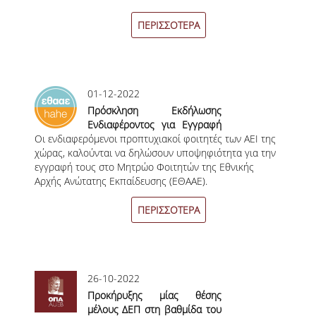
ΠΑΙΔΑΓΩΓΙΚΗ ΦΙΛΟΣΟΦΙΑ
ΠΕΡΙΣΣΟΤΕΡΑ
ΤΕΧΝΟΛΟΓΙΚΗ ΕΝΣΩΜΑΤΩΣΗ
ΜΑΘΗΜΑΤΙΚΑ
01-12-2022
ΑΓΓΛΙΚΑ
Πρόσκληση Εκδήλωσης
Ενδιαφέροντος για Εγγραφή
ΙΣΟΤΗΤΑ ΦΥΛΩΝ
Οι ενδιαφερόμενοι προπτυχιακοί φοιτητές των ΑΕΙ της
στο Μητρώο Φοιτητών της
χώρας, καλούνται να δηλώσουν υποψηφιότητα για την
ΕΘΑΑΕ
ΑΠΟΤΕΛΕΣΜΑΤΑ ΣΤΑΔΙΟΔΡΟΜΙΑΣ
εγγραφή τους στο Μητρώο Φοιτητών της Εθνικής
Αρχής Ανώτατης Εκπαίδευσης (ΕΘΑΑΕ).
ΠΡΟΠΤΥΧΙΑΚΕΣ ΣΠΟΥΔΕΣ
ΠΕΡΙΣΣΟΤΕΡΑ
ΓΙΑΤΙ ΔΕΟΣ
ΟΔΗΓΟΣ ΣΠΟΥΔΩΝ
26-10-2022
ΠΡΟΓΡΑΜΜΑ ΣΠΟΥΔΩΝ
Προκήρυξης μίας θέσης
μέλους ΔΕΠ στη βαθμίδα του
ΜΑΘΗΜΑΤΑ ΠΡΟΓΡΑΜΜΑΤΟΣ