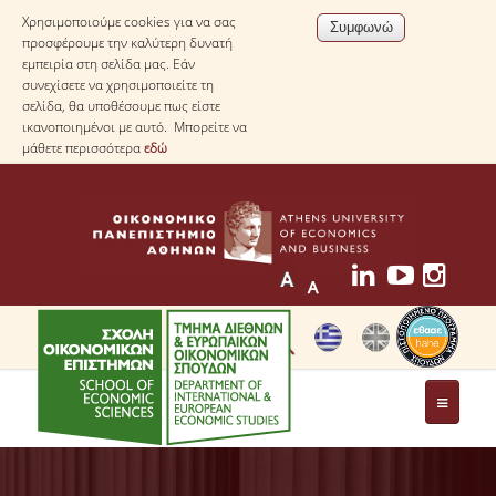
Χρησιμοποιούμε cookies για να σας
προσφέρουμε την καλύτερη δυνατή
εμπειρία στη σελίδα μας. Εάν
συνεχίσετε να χρησιμοποιείτε τη
σελίδα, θα υποθέσουμε πως είστε
ικανοποιημένοι με αυτό. Μπορείτε να
μάθετε περισσότερα
εδώ
ΤΟ ΤΜΗΜΑ
ΜΕ ΜΙΑ ΜΑΤΙΑ