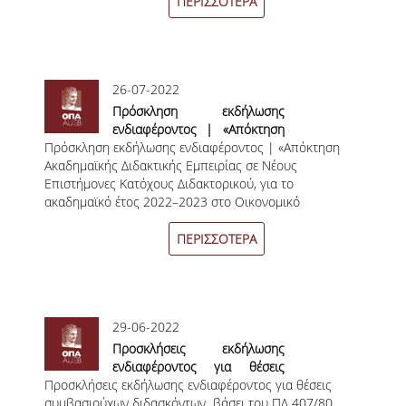
Αθηνών»
ΠΕΡΙΣΣΟΤΕΡΑ
ΟΡΟΙ, ΠΡΟΫΠΟΘΕΣΕΙΣ,
ΧΡΗΜΑΤΟΔΟΤΗΣΗ
ΛΙΣΤΑ ΣΥΝΕΡΓΑΖΟΜΕΝΩΝ
26-07-2022
ΠΑΝΕΠΙΣΤΗΜΙΩΝ
Πρόσκληση εκδήλωσης
ενδιαφέροντος | «Απόκτηση
ΑΝΑΚΟΙΝΩΣΕΙΣ
Πρόσκληση εκδήλωσης ενδιαφέροντος | «Απόκτηση
Ακαδημαϊκής Διδακτικής
Ακαδημαϊκής Διδακτικής Εμπειρίας σε Νέους
Εμπειρίας σε Νέους
ΤESTIMONIALS
Επιστήμονες Κατόχους Διδακτορικού, για το
Επιστήμονες Κατόχους
ακαδημαϊκό έτος 2022–2023 στο Οικονομικό
Διδακτορικού, για το
ΕΠΙΚΟΙΝΩΝΙΑ & ΧΡΗΣΙΜΟΙ
Πανεπιστήμιο Αθηνών»
ακαδημαϊκό έτος 2022–2023
ΣΥΝΔΕΣΜΟΙ
στο Οικονομικό Πανεπιστήμιο
ΠΕΡΙΣΣΟΤΕΡΑ
Αθηνών»
ΑΠΟΤΕΛΕΣΜΑΤΑ ΣΤΑΔΙΟΔΡΟΜΙΑΣ
ΜΕΤΑΠΤΥΧΙΑΚΕΣ ΣΠΟΥΔΕΣ
29-06-2022
Προσκλήσεις εκδήλωσης
ΜΕΤΑΠΤΥΧΙΑΚΑ ΠΡΟΓΡΑΜΜΑΤΑ
ενδιαφέροντος για θέσεις
Προσκλήσεις εκδήλωσης ενδιαφέροντος για θέσεις
συμβασιούχων διδασκόντων
ΔΙΔΑΚΤΟΡΙΚΟ ΠΡΟΓΡΑΜΜΑ
συμβασιούχων διδασκόντων βάσει του ΠΔ 407/80
βάσει του ΠΔ 407/80.