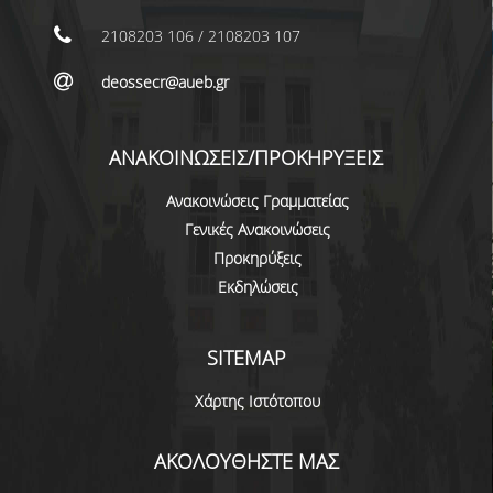
ΕΠΙΚΟΙΝΩΝΙΑ
2108203 106 / 2108203 107
ΠΕΡΙΒΑΛΛΟΝ - ΥΠΟΔΟΜΗ
deossecr@aueb.gr
ΔΙΑΣΦΑΛΙΣΗ ΠΟΙΟΤΗΤΑΣ
ΑΝΑΚΟΙΝΩΣΕΙΣ/ΠΡΟΚΗΡΥΞΕΙΣ
ΠΟΛΙΤΙΚΗ ΠΟΙΟΤΗΤΑΣ
Ανακοινώσεις Γραμματείας
ΠΟΛΙΤΙΚΗ ΠΟΙΟΤΗΤΑΣ ΤΟΥ ΠΠΣ
Γενικές Ανακοινώσεις
ΣΤΡΑΤΗΓΙΚΗ ΠΡΟΠΤΥΧΙΑΚΟΥ
Προκηρύξεις
ΠΡΟΓΡΑΜΜΑΤΟΣ ΤΜΗΜΑΤΟΣ
Εκδηλώσεις
ΔΕΔΟΜΕΝΑ ΠΟΙΟΤΗΤΑΣ
SITEMAP
ΠΙΣΤΟΠΟΙΗΣΗ
Χάρτης Ιστότοπου
ΑΞΙΟΛΟΓΗΣΗ
ΑΚΟΛΟΥΘΗΣΤΕ ΜΑΣ
ΑΠΟ ΠΡΟΠΤΥΧΙΑΚΟΥΣ ΦΟΙΤΗΤΕΣ