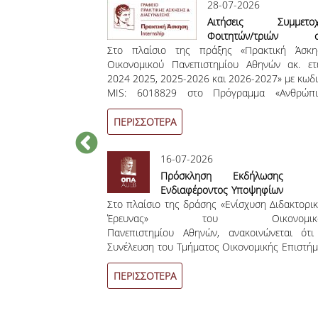
28-07-2026
1) Θέσης
Αιτήσεις Συμμετοχ
 Βαθμίδα
Φοιτητών/τριών σ
 μίας (1) θέσης
αθηγητή
Στο πλαίσιο της πράξης «Πρακτική Άσκη
Πρόγραμμα Πρακτικ
α του Αναπληρωτή
ικείμενο
Οικονομικού Πανεπιστημίου Αθηνών ακ. ε
Άσκησης Χειμεριν
ίμενο «Οικονομική
τήμη με
2024 2025, 2025-2026 και 2026-2027» με κωδ
Εξαμήνου Ακαδ. Έτ
οοικονομική» του
 στη
MIS: 6018829 στο Πρόγραμμα «Ανθρώπι
2026-2027
ήμης, της Σχολής
Δυναμικό και Κοινωνική Συνοχή 2021-202
ου Οικονομικού
καλούνται οι ενδιαφερόμενοι/νες φοιτητές/τρ
ΠΕΡΙΣΣΟΤΕΡΑ
να δηλώσουν το
6-2026
16-07-2026
άταση Περιόδου
Πρόσκληση Εκδήλωσης
νομής Διδακτικών
Ενδιαφέροντος Υποψηφίων
νεται η προθεσμία
γραμμάτων Εαρινού
Στο πλαίσιο της δράσης «Ενίσχυση Διδακτορι
Διδακτόρων
κών συγγραμμάτων
μήνου Ακαδ. Έτους
Έρευνας» του Οικονομικ
. και Α.Ε.Α. για το
-2026
Πανεπιστημίου Αθηνών, ανακοινώνεται ότ
 έτους 2025-2026
Συνέλευση του Τμήματος Οικονομικής Επιστή
 2026.
του Οικονομικού Πανεπιστημίου Αθην
προκηρύσσει ετήσια υποτροφία ύψους έ
ΠΕΡΙΣΣΟΤΕΡΑ
1.000€ μηνιαίως, αναλογικά καταμερισμένη