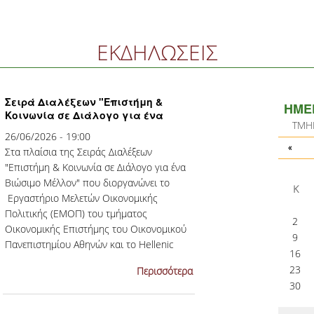
ΕΚΔΗΛΩΣΕΙΣ
Σειρά Διαλέξεων "Επιστήμη &
ΗΜΕ
Κοινωνία σε Διάλογο για ένα
TΜΗ
Βιώσιμο Μέλλον"
26/06/2026 - 19:00
«
Στα πλαίσια της Σειράς Διαλέξεων
"Επιστήμη & Κοινωνία σε Διάλογο για ένα
Βιώσιμο Μέλλον" που διοργανώνει το
Κ
Εργαστήριο Μελετών Οικονομικής
Πολιτικής (ΕΜΟΠ) του τμήματος
2
Οικονομικής Επιστήμης του Οικονομικού
9
Πανεπιστημίου Αθηνών και το Hellenic
16
Studies Program, του Yale MacMillan
23
Περισσότερα
Center του Πανεπιστημίου Yale,...
30