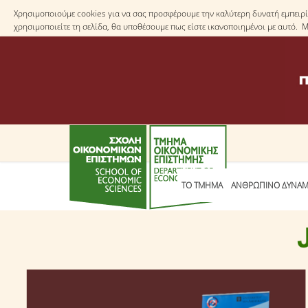
Χρησιμοποιούμε cookies για να σας προσφέρουμε την καλύτερη δυνατή εμπειρία
χρησιμοποιείτε τη σελίδα, θα υποθέσουμε πως είστε ικανοποιημένοι με αυτό. 
ΤΟ TΜΗΜΑ
ΑΝΘΡΩΠΙΝΟ ΔΥΝΑΜ