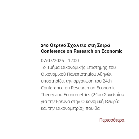
24ο Θερινό Σχολείο στη Σειρά
Conference on Research on Economic
Theory and Econometrics
07/07/2026 - 12:00
Το Τμήμα Οικονομικής Επιστήμης του
Οικονομικού Πανεπιστημίου Αθηνών
υποστηρίζει την οργάνωση του 24th
Conference on Research on Economic
Theory and Econometrics (24ου Συνεδρίου
για την Έρευνα στην Οικονομική Θεωρία
και την Οικονομετρία), που θα
πραγματοποιηθεί στην Ίο, στο Μουσείο
Περισσότερα
Γαΐτη - Σίμωσι, από τις 7 έως τις...