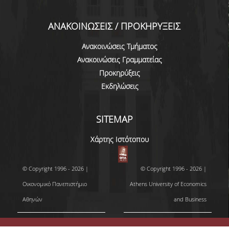
ΠΡΟΓΡΑΜΜΑ ERASMUS+
ΑΝΑΚΟΙΝΩΣΕΙΣ / ΠΡΟΚΗΡΥΞΕΙΣ
ΠΡΑΚΤΙΚΗ ΑΣΚΗΣΗ
Ανακοινώσεις Τμήματος
ΓΕΝΙΚΕΣ ΠΛΗΡΟΦΟΡΙΕΣ
Ανακοινώσεις Γραμματείας
Προκηρύξεις
ΑΝΑΚΟΙΝΩΣΕΙΣ ΠΡΑΚΤΙΚΗΣ ΑΣΚΗΣΗΣ
Εκδηλώσεις
ΚΑΘΗΓΗΤΕΣ-ΣΥΜΒΟΥΛΟΙ ΣΠΟΥΔΩΝ
SITEMAP
ΔΙΑΔΙΚΑΣΙΑ ΠΑΡΑΠΟΝΩΝ ΦΟΙΤΗΤΩΝ
Χάρτης Ιστότοπου
ΒΕΒΑΙΩΣΗ ΓΝΩΣΗΣ ΠΛΗΡΟΦΟΡΙΚΗΣ ΚΑΙ
ΧΕΙΡΙΣΜΟΥ Η.Υ.
© Copyright 1996 - 2026 |
© Copyright 1996 - 2026 |
ΕΠΑΝΕΞΕΤΑΣΗ ΓΙΑ ΒΕΛΤΙΩΣΗ ΒΑΘΜΟΛΟΓΙΑΣ
Οικονομικό Πανεπιστήμιο
Athens University of Economics
ΔΙΚΑΙΩΜΑ ΓΙΑ ΠΡΟΦΟΡΙΚΗ ΕΞΕΤΑΣΗ
Αθηνών
and Business
ΠΡΟΓΡΑΜΜΑ ΣΠΟΥΔΩΝ ΣΤΙΣ ΕΠΙΣΤΗΜΕΣ
ΤΗΣ ΑΓΩΓΗΣ ΚΑΙ ΤΗΣ ΕΚΠΑΙΔΕΥΣΗΣ