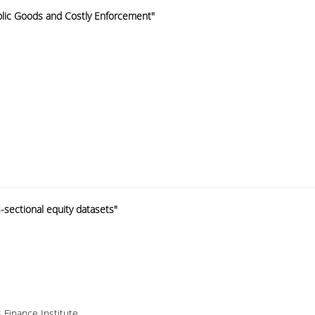
blic Goods and Costly Enforcement"
s-sectional equity datasets"
s Finance Institute