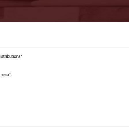
Distributions"
εριγνύ)