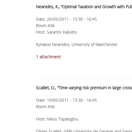
Neanides, K., "Optimal Taxation and Growth with Pu
Date:
26/05/2011 -
15:30
-
16:45
Room A36
Host: Sarantis Kalyvitis
Kyriakos Neanides, University of Manchester
1 attachment
Scaillet, O., "Time-varying risk premium in large cros
Date:
19/05/2011 -
15:30
-
16:45
Room A36
Host: Nikos Topaloglou
Olivier Scaillet, GFRI Universite de Geneve and Swis