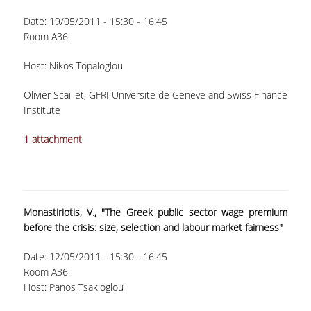
ΠΑΙΔΑΓΩΓΙΚΗ ΦΙΛΟΣΟΦΙΑ
Date:
19/05/2011 -
15:30
-
16:45
Room A36
ΤΕΧΝΟΛΟΓΙΚΗ ΕΝΣΩΜΑΤΩΣΗ
Host: Nikos Topaloglou
ΜΑΘΗΜΑΤΙΚΑ
Olivier Scaillet, GFRI Universite de Geneve and Swiss Finance
ΑΓΓΛΙΚΑ
Institute
ΙΣΟΤΗΤΑ ΦΥΛΩΝ
1 attachment
ΑΠΟΤΕΛΕΣΜΑΤΑ ΣΤΑΔΙΟΔΡΟΜΙΑΣ
ΠΡΟΠΤΥΧΙΑΚΕΣ ΣΠΟΥΔΕΣ
Monastiriotis, V., "The Greek public sector wage premium
ΓΙΑΤΙ ΔΕΟΣ
before the crisis: size, selection and labour market fairness"
ΟΔΗΓΟΣ ΣΠΟΥΔΩΝ
Date:
12/05/2011 -
15:30
-
16:45
Room A36
ΠΡΟΓΡΑΜΜΑ ΣΠΟΥΔΩΝ
Host: Panos Tsakloglou
ΜΑΘΗΜΑΤΑ ΠΡΟΓΡΑΜΜΑΤΟΣ