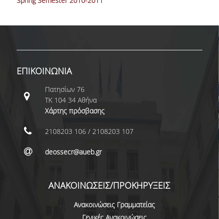
Spring Semester 2010-2011
ΚΑΝΟΝΙΣΜΟΣ ΛΕΙΤΟΥΡΓΙΑΣ
ΠΕΡΙΓΡΑΦΗ
ΑΙΤΗΣΕΙΣ
ΕΠΙΚΟΙΝΩΝΙΑ
ΝΕΑ - ΔΡΑΣΤΗΡΙΟΤΗΤΕΣ
Πατησίων 76
ΥΠΟΨΗΦΙΟΙ ΔΙΔΑΚΤΟΡΕΣ
ΤΚ 104 34 Αθήνα
Χάρτης πρόσβασης
ΔΙΔΑΚΤΟΡΕΣ
2108203 106 / 2108203 107
ΔΗΜΟΣΙΕΥΣΕΙΣ
deossecr@aueb.gr
PUBLICATIONS IN REFEREED JOURNALS
PUBLICATIONS IN BOOKS AND COLLECTIVE
ΑΝΑΚΟΙΝΩΣΕΙΣ/ΠΡΟΚΗΡΥΞΕΙΣ
VOLUMES
Ανακοινώσεις Γραμματείας
ΧΡΗΣΙΜΟΙ ΣΥΝΔΕΣΜΟΙ
Γενικές Ανακοινώσεις