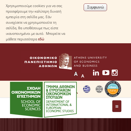
Χρησιμοποιούμε cookies για να σας
προσφέρουμε την καλύτερη δυνατή
εμπειρία στη σελίδα μας. Εάν
συνεχίσετε να χρησιμοποιείτε τη
σελίδα, θα υποθέσουμε πως είστε
ικανοποιημένοι με αυτό. Μπορείτε να
μάθετε περισσότερα
εδώ
ΤΟ ΤΜΗΜΑ
ΜΕ ΜΙΑ ΜΑΤΙΑ