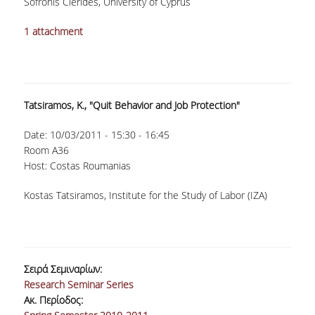
Sofronis Clerides, University of Cyprus
ΟΡΟΙ, ΠΡΟΫΠΟΘΕΣΕΙΣ,
1 attachment
ΧΡΗΜΑΤΟΔΟΤΗΣΗ
ΛΙΣΤΑ ΣΥΝΕΡΓΑΖΟΜΕΝΩΝ
ΠΑΝΕΠΙΣΤΗΜΙΩΝ
ΑΝΑΚΟΙΝΩΣΕΙΣ
Tatsiramos, K., "Quit Behavior and Job Protection"
ΤESTIMONIALS
Date:
10/03/2011 -
15:30
-
16:45
Room A36
ΕΠΙΚΟΙΝΩΝΙΑ & ΧΡΗΣΙΜΟΙ
Host: Costas Roumanias
ΣΥΝΔΕΣΜΟΙ
Kostas Tatsiramos, Institute for the Study of Labor (IZA)
ΑΠΟΤΕΛΕΣΜΑΤΑ ΣΤΑΔΙΟΔΡΟΜΙΑΣ
ΜΕΤΑΠΤΥΧΙΑΚΕΣ ΣΠΟΥΔΕΣ
Σειρά Σεμιναρίων:
ΜΕΤΑΠΤΥΧΙΑΚΑ ΠΡΟΓΡΑΜΜΑΤΑ
Research Seminar Series
Ακ. Περίοδος:
ΔΙΔΑΚΤΟΡΙΚΟ ΠΡΟΓΡΑΜΜΑ