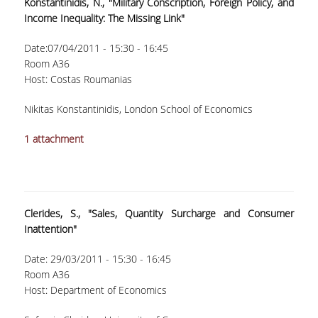
Konstantinidis, N., "Military Conscription, Foreign Policy, and
ΔΙΠΛΩΜΑΤΙΚΩΝ ΕΡΓΑΣΙΩΝ
Income Inequality: The Missing Link"
ΣΕΜΙΝΑΡΙΑ ΒΙΒΛΙΟΘΗΚΗΣ ΟΠΑ
Date:
07/04/2011 -
15:30
-
16:45
ΓΙΑ ΤΗ ΔΙΠΛΩΜΑΤΙΚΗ ΕΡΓΑΣΙΑ
ΣΤΟ ΔΕΟΣ
Room A36
Host: Costas Roumanias
ΠΡΑΚΤΙΚΗ ΑΣΚΗΣΗ
Nikitas Konstantinidis, London School of Economics
ΓΕΝΙΚΕΣ ΠΛΗΡΟΦΟΡΙΕΣ
1 attachment
ΟΡΟΙ, ΠΡΟΫΠΟΘΕΣΕΙΣ,
ΧΡΗΜΑΤΟΔΟΤΗΣΗ
ΚΑΝΟΝΙΣΜΟΣ
Clerides, S., "Sales, Quantity Surcharge and Consumer
Inattention"
ΕΠΙΚΟΙΝΩΝΙΑ
Date:
29/03/2011 -
15:30
-
16:45
ΠΡΟΓΡΑΜΜΑ ERASMUS+
Room A36
Host: Department of Economics
ΓΕΝΙΚΕΣ ΠΛΗΡΟΦΟΡΙΕΣ