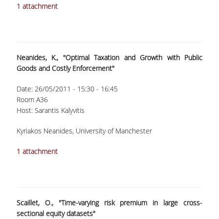
1 attachment
ΜΕΤΑΔΙΔΑΚΤΟΡΕΣ
ΔΙΟΙΚΗΤΙΚΟ ΠΡΟΣΩΠΙΚΟ
ΕΡΓΑΣΤΗΡΙΑΚΟ ΠΡΟΣΩΠΙΚΟ
Neanides, K., "Optimal Taxation and Growth with Public
Goods and Costly Enforcement"
ΜΗΤΡΩΟ ΓΝΩΣΤΙΚΩΝ ΑΝΤΙΚΕΙΜΕΝΩΝ
ΤΜΗΜΑΤΟΣ
Date:
26/05/2011 -
15:30
-
16:45
Room A36
ΜΗΤΡΩΑ ΜΕΛΩΝ ΤΜΗΜΑΤΟΣ
Host: Sarantis Kalyvitis
ΥΠΟΨΗΦΙΟΙ ΦΟΙΤΗΤΕΣ
Kyriakos Neanides, University of Manchester
ΓΙΑΤΙ ΔΕΟΣ
1 attachment
ΟΙΚΟΝΟΜΙΚΑ ΜΕ ΔΙΕΘΝΗ ΔΙΑΣΤΑΣΗ
ΔΙΕΠΙΣΤΗΜΟΝΙΚΟΤΗΤΑ
Scaillet, O., "Time-varying risk premium in large cross-
ΣΥΝΕΙΣΦΟΡΑ ΚΑΘΗΓΗΤΩΝ
sectional equity datasets"