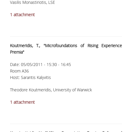
Vasilis Monastiriotis, LSE
ΣΠΟΥΔΩΝ
1 attachment
ΚΑΤΕΥΘΥΝΣΕΙΣ ΣΠΟΥΔΩΝ & ΔΗΛΩΣΕΙΣ
ΜΑΘΗΜΑΤΩΝ
ΜΑΘΗΜΑΤΑ ΕΠΙΛΟΓΗΣ ΑΠΟ ΑΛΛΑ
ΤΜΗΜΑΤΑ
Koutmeridis, T., "Microfoundations of Rising Experience
Premia"
ΣΥΣΤΗΜΑ ΔΙΔΑΣΚΑΛΙΑΣ ΚΑΙ ΕΞΕΤΑΣΕΩΝ
Date:
05/05/2011 -
15:30
-
16:45
ΥΠΟΣΤΗΡΙΞΗ ΣΠΟΥΔΩΝ
Room A36
Host: Sarantis Kalyvitis
ΔΙΠΛΩΜΑΤΙΚΗ ΕΡΓΑΣΙΑ
Theodore Koutmeridis, University of Warwick
ΓΕΝΙΚΕΣ ΠΛΗΡΟΦΟΡΙΕΣ
1 attachment
ΟΔΗΓΙΕΣ ΓΙΑ ΤΗ ΣΥΜΜΕΤΟΧΗ
ΣΤΟ ΜΑΘΗΜΑ «ΣΕΜΙΝΑΡΙΟ ΚΑΙ
ΔΙΠΛΩΜΑΤΙΚΗ ΕΡΓΑΣΙΑ»
ΥΠΟΔΕΙΓΜΑΤΑ ΣΥΓΓΡΑΦΗΣ