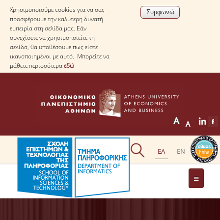
Χρησιμοποιούμε cookies για να σας
προσφέρουμε την καλύτερη δυνατή
εμπειρία στη σελίδα μας. Εάν
συνεχίσετε να χρησιμοποιείτε τη
σελίδα, θα υποθέσουμε πως είστε
ικανοποιημένοι με αυτό. Μπορείτε να
μάθετε περισσότερα
εδώ
ΤΟ ΤΜΗΜΑ
ΜΕ ΜΙΑ ΜΑΤΙΑ