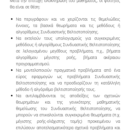
Μετά την επιτυχή ολοκλήρωση του μαθήματος, οι φοιτητές
ΚΑΤΑΤΑΚΤΗΡΙΕΣ ΕΞΕΤΑΣΕΙΣ
θα είναι σε θέση:
ΠΡΑΚΤΙΚΗ ΑΣΚΗΣΗ
Να περιγράφουν και να χειρίζονται τις θεμελιώδεις
έννοιες, τα βασικά θεωρήματα και τις μεθόδους ή
ΑΚΑΔΗΜΑΪΚΟΙ ΣΥΜΒΟΥΛΟΙ ΣΠΟΥΔΩΝ
αλγορίθμους Συνδυαστικής Βελτιστοποίησης.
Να εκτελούν τους υπολογισμούς για συγκεκριμένες
ΠΙΣΤΟΠΟΙΗΣΗ ΠΑΙΔΑΓΩΓΙΚΗΣ ΚΑΙ ΔΙΔΑΚΤΙΚΗΣ
ΕΠΑΡΚΕΙΑΣ
μεθόδους ή αλγορίθμους Συνδυαστικής Βελτιστοποίησης
σε λελογισμένου μεγέθους προβλήματα, π.χ., βήματα
ERASMUS+
αλγορίθμου μέγιστης ροής, βήματα ακέραιου
προγραμματισμού.
ΜΕΤΑΠΤΥΧΙΑΚΕΣ ΣΠΟΥΔΕΣ
Να μοντελοποιούν πραγματικά προβλήματα από ένα
εύρος εφαρμογών ως προβλήματα Συνδυαστικής
ΜΕΤΑΠΤΥΧΙΑΚΑ ΠΡΟΓΡΑΜΜΑΤΑ
Βελτιστοποίησης και να προσδιορίζουν τη κατάλληλη
μέθοδο ή αλγόριθμο βελτιστοποίησής τους.
ΠΜΣ ΣΤΗΝ ΕΠΙΣΤΗΜΗ ΤΩΝ ΥΠΟΛΟΓΙΣΤΩΝ
Να αντιλαμβάνονται τις αποδείξεις των σχετικών
θεωρημάτων και της γενικότερης μαθηματικής
ΠΜΣ ΣΤΗΝ ΑΝΑΠΤΥΞΗ ΚΑΙ ΑΣΦΑΛΕΙΑ
θεμελίωσης του Συνδυαστικής Βελτιστοποίησης, να
ΠΛΗΡΟΦΟΡΙΑΚΩΝ ΣΥΣΤΗΜΑΤΩΝ
μπορούν να επικαλούνται συγκεκριμένα θεωρήματα (π.χ.
μέγιστης ροής-ελάχιστης τομής) προκειμένου να
ΠΜΣ ΣΤΗΝ ΤΕΧΝΗΤΗ ΝΟΗΜΟΣΥΝΗ ΚΑΙ
επιλύσουν αποτελεσματικότερα σχετικά προβλήματα και
ΕΠΙΣΤΗΜΗ ΔΕΔΟΜΕΝΩΝ