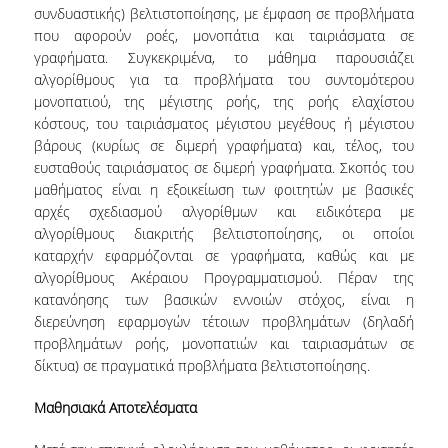
ΠΡΟΣΩΠΙΚΟ (Ε.Τ.Ε.Π.)
συνδυαστικής) βελτιστοποίησης, με έμφαση σε προβλήματα
που αφορούν ροές, μονοπάτια και ταιριάσματα σε
ΥΠΟΨΗΦΙΟΙ ΔΙΔΑΚΤΟΡΕΣ.
γραφήματα. Συγκεκριμένα, το μάθημα παρουσιάζει
αλγορίθμους για τα προβλήματα του συντομότερου
ΔΙΟΙΚΗΤΙΚΟ ΠΡΟΣΩΠΙΚΟ
μονοπατιού, της μέγιστης ροής, της ροής ελαχίστου
κόστους, του ταιριάσματος μέγιστου μεγέθους ή μέγιστου
ΜΗΤΡΩΑ
βάρους (κυρίως σε διμερή γραφήματα) και, τέλος, του
ΠΡΟΠΤΥΧΙΑΚΕΣ ΣΠΟΥΔΕΣ
ευσταθούς ταιριάσματος σε διμερή γραφήματα. Σκοπός του
μαθήματος είναι η εξοικείωση των φοιτητών με βασικές
ΠΡΟΓΡΑΜΜΑ ΣΠΟΥΔΩΝ
αρχές σχεδιασμού αλγορίθμων και ειδικότερα με
αλγορίθμους διακριτής βελτιστοποίησης, οι οποίοι
ΟΔΗΓΟΣ ΣΠΟΥΔΩΝ
καταρχήν εφαρμόζονται σε γραφήματα, καθώς και με
αλγορίθμους Ακέραιου Προγραμματισμού. Πέραν της
ΜΑΘΗΜΑΤΑ
κατανόησης των βασικών εννοιών στόχος, είναι η
διερεύνηση εφαρμογών τέτοιων προβλημάτων (δηλαδή
ΜΑΘΗΜΑΤΑ ΠΡΟΓΡΑΜΜΑΤΟΣ ΣΠΟΥΔΩΝ
προβλημάτων ροής, μονοπατιών και ταιριασμάτων σε
δίκτυα) σε πραγματικά προβλήματα βελτιστοποίησης.
ΜΑΘΗΜΑΤΑ ΕΛΕΥΘΕΡΗΣ ΕΠΙΛΟΓΗΣ
Μαθησιακά Αποτελέσματα
ΕΚΠΑΙΔΕΥΤΙΚΑ ΕΡΓΑΣΤΗΡΙΑ