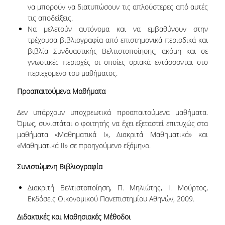
να μπορούν να διατυπώσουν τις απλούστερες από αυτές
τις αποδείξεις.
ΠΜΣ ΣΤΙΣ ΨΗΦΙΑΚΕΣ ΜΕΘΟΔΟΥΣ ΓΙΑ ΤΙΣ
ΑΝΘΡΩΠΙΣΤΙΚΕΣ ΕΠΙΣΤΗΜΕΣ
Να μελετούν αυτόνομα και να εμβαθύνουν στην
τρέχουσα βιβλιογραφία από επιστημονικά περιοδικά και
ΠΜΣ ΣΤΑ ΜΑΘΗΜΑΤΙΚΑ ΑΓΟΡΑΣ &
βιβλία Συνδυαστικής Βελτιστοποίησης, ακόμη και σε
ΠΑΡΑΓΩΓΗΣ
γνωστικές περιοχές οι οποίες οριακά εντάσσονται στο
περιεχόμενο του μαθήματος.
ΔΙΔΑΚΤΟΡΙΚΟ ΠΡΟΓΡΑΜΜΑ
Προαπαιτούμενα Μαθήματα
ΣΕΜΙΝΑΡΙΑ & ΕΚΔΗΛΩΣΕΙΣ
Δεν υπάρχουν υποχρεωτικά προαπαιτούμενα μαθήματα.
Όμως, συνιστάται ο φοιτητής να έχει εξεταστεί επιτυχώς στα
ΔΙΑΚΕΚΡΙΜΕΝΕΣ ΟΜΙΛΙΕΣ
μαθήματα «Μαθηματικά Ι», Διακριτά Μαθηματικά» και
«Μαθηματικά ΙΙ» σε προηγούμενο εξάμηνο.
ΟΡΚΟΜΩΣΙΕΣ
Συνιστώμενη Βιβλιογραφία
ΔΙΑΣΦΑΛΙΣΗ ΠΟΙΟΤΗΤΑΣ
Διακριτή Βελτιστοποίηση, Π. Μηλιώτης, Ι. Μούρτος,
ΠΟΛΙΤΙΚΗ ΠΟΙΟΤΗΤΑΣ
Εκδόσεις Οικονομικού Πανεπιστημίου Αθηνών, 2009.
ΣΤΡΑΤΗΓΙΚΗ ΠΠΣ
Διδακτικές και Μαθησιακές Μέθοδοι