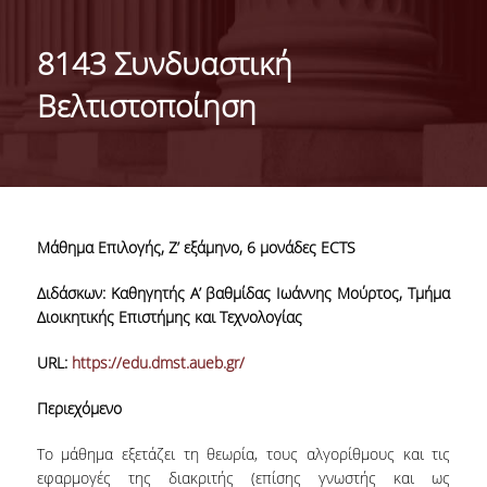
ΑΠΟΣΤΟΛΗ ΤΟΥ ΤΜΗΜΑΤΟΣ
8143 Συνδυαστική
ΔΙΟΙΚΗΣΗ ΤΟΥ ΤΜΗΜΑΤΟΣ
Βελτιστοποίηση
ΟΡΓΑΝΩΣΗ
ΤΟΜΕΑΣ Α
ΤΟΜΕΑΣ Β
Μάθημα Επιλογής, Ζ’ εξάμηνο, 6 μονάδες ECTS
ΤΟΜΕΑΣ Γ
Διδάσκων: Καθηγητής Α’ βαθμίδας Ιωάννης Μούρτος, Τμήμα
ΑΝΘΡΩΠΙΝΟ ΔΥΝΑΜΙΚΟ
Διοικητικής Επιστήμης και Τεχνολογίας
ΚΑΘΗΓΗΤΕΣ
URL:
https://edu.dmst.aueb.gr/
ΕΡΓΑΣΤΗΡΙΑΚΟ ΔΙΔΑΚΤΙΚΟ ΠΡΟΣΩΠΙΚΟ
Περιεχόμενο
(Ε.ΔΙ.Π.)
Το μάθημα εξετάζει τη θεωρία, τους αλγορίθμους και τις
ΕΙΔΙΚΟ ΤΕΧΝΙΚΟ ΚΑΙ ΕΡΓΑΣΤΗΡΙΑΚΟ
εφαρμογές της διακριτής (επίσης γνωστής και ως