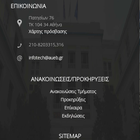
ΕΠΙΚΟΙΝΩΝΙΑ
ΜΕΤΑΔΙΔΑΚΤΟΡΙΚΗ ΕΡΕΥΝΑ
Πατησίων 76
ΣΤΑΔΙΟΔΡΟΜΙΑ
ΤΚ 104 34 Αθήνα
Χάρτης πρόσβασης
ΑΠΟΦΟΙΤΩΝΤΑΣ ΑΠΟ ΤΟ ΤΜΗΜΑ
210-8203315,316
ΘΕΣΕΙΣ ΕΡΓΑΣΙΑΣ
infotech@aueb.gr
ΓΡΑΦΕΙΟ ΔΙΑΣΥΝΔΕΣΗΣ
ΑΝΑΚΟΙΝΩΣΕΙΣ/ΠΡΟΚΗΡΥΞΕΙΣ
ΝΕΑ
Ανακοινώσεις Τμήματος
ΑΝΑΚΟΙΝΩΣΕΙΣ
Προκηρύξεις
Επίκαιρα
ΝΕΑ ΑΠΟ ΤΟΝ ΚΟΣΜΟ ΤΗΣ ΕΡΕΥΝΑΣ
Εκδηλώσεις
ΣΗΜΑΝΤΙΚΕΣ ΔΙΑΚΡΙΣΕΙΣ
ΠΡΟΚΗΡΥΞΕΙΣ ΑΠΟΚΤΗΣΗΣ
SITEMAP