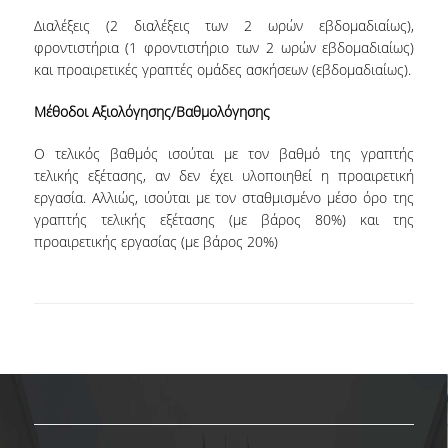
ΔΕΔΟΜΕΝΑ ΠΟΙΟΤΗΤΑΣ
Διαλέξεις (2 διαλέξεις των 2 ωρών εβδομαδιαίως),
φροντιστήρια (1 φροντιστήριο των 2 ωρών εβδομαδιαίως)
ΠΙΣΤΟΠΟΙΗΣΗ
και προαιρετικές γραπτές ομάδες ασκήσεων (εβδομαδιαίως).
ΑΞΙΟΛΟΓΗΣΗ
Μέθοδοι Αξιολόγησης/Βαθμολόγησης
ΑΠΟ ΠΡΟΠΤΥΧΙΑΚΟΥΣ ΦΟΙΤΗΤΕΣ
Ο τελικός βαθμός ισούται με τον βαθμό της γραπτής
τελικής εξέτασης, αν δεν έχει υλοποιηθεί η προαιρετική
ΑΠΟ ΤΕΛΕΙΟΦΟΙΤΟΥΣ
εργασία. Αλλιώς, ισούται με τον σταθμισμένο μέσο όρο της
γραπτής τελικής εξέτασης (με βάρος 80%) και της
ΕΚΘΕΣΕΙΣ ΕΞΩΤΕΡΙΚΗΣ ΑΞΙΟΛΟΓΗΣΗΣ
προαιρετικής εργασίας (με βάρος 20%)
ΜΟ.ΔΙ.Π
ΕΡΕΥΝΑ
ΕΡΕΥΝΗΤΙΚΑ ΕΡΓΑΣΤΗΡΙΑ
ΕΡΕΥΝΗΤΙΚΕΣ ΟΜΑΔΕΣ
ΕΡΕΥΝΗΤΙΚΑ ΕΡΓΑ