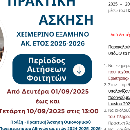
2025 – 20
μέσω του
Π
Από Δευτέ
Παρακαλού
υπόψιν τα 
Να ενημερω
που ισχύο
Ερωτήσεις»
Στον αρι
υπολογίζον
προηγούμεν
Ιουνίου 20
Να ακολουθ
του Πληρο
Πρακτική Ά
Να δηλώσ