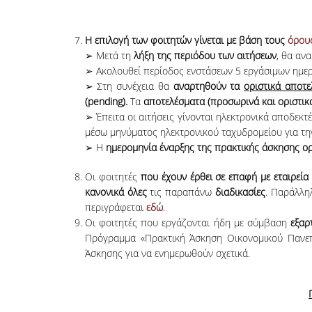
Η επιλογή των φοιτητών γίνεται με βάση τους
όρους
➢ Μετά τη
λήξη της περιόδου των αιτήσεων
, θα αν
➢ Ακολουθεί περίοδος ενστάσεων 5 εργάσιμων ημερ
➢ Στη συνέχεια θα
αναρτηθούν τα
οριστικά αποτε
(
pending
).
Τα
αποτελέσματα (προσωρινά και οριστικ
➢ Έπειτα οι αιτήσεις γίνονται ηλεκτρονικά αποδεκτ
μέσω μηνύματος ηλεκτρονικού ταχυδρομείου για τη
➢ Η
ημερομηνία έναρξης της πρακτικής άσκησης ορ
Οι φοιτητές
που
έχουν έρθει σε επαφή με εταιρεία
κανονικά όλες
τις παραπάνω
διαδικασίες
. Παράλλη
περιγράφεται
εδώ
.
Οι φοιτητές που εργάζονται ήδη με σύμβαση
εξαρ
Πρόγραμμα «Πρακτική Άσκηση Οικονομικού Πανεπι
Άσκησης για να ενημερωθούν σχετικά.