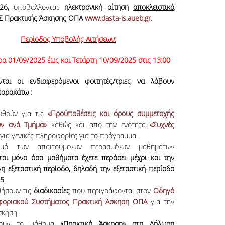
26,
υποβάλλοντας
ηλεκτρονική αίτηση
αποκλειστικά
Σ Πρακτικής Άσκησης ΟΠΑ
www.dasta-is.aueb.gr
.
Περίοδος Υποβολής Αιτήσεων:
ρα 01/09/2025 έως και Τετάρτη 10/09/2025 στις 13:00
νται οι ενδιαφερόμενοι φοιτητές/τριες να λάβουν
παρακάτω :
θούν για τις
«Προϋποθέσεις και όρους συμμετοχής
υν ανά Τμήμα»
καθώς και από την ενότητα
«Συχνές
για γενικές πληροφορίες για το πρόγραμμα.
θμό των απαιτούμενων περασμένων μαθημάτων
ται μόνο όσα μαθήματα έχετε περάσει μέχρι και την
η εξεταστική περίοδο, δηλαδή την εξεταστική περίοδο
25
.
ήσουν τις
διαδικασίες
που περιγράφονται στον
Οδηγό
φοριακού Συστήματος Πρακτική Άσκηση ΟΠΑ
για την
σκηση.
ουν το μάθημα
«Πρακτική Άσκηση» στη Δήλωση