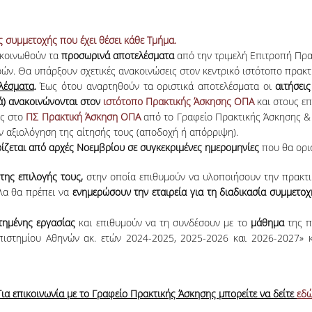
 συμμετοχής που έχει θέσει κάθε Τμήμα.
ακοινωθούν τα
προσωρινά αποτελέσματα
από την τριμελή Επιτροπή Πρα
ών. Θα υπάρξουν σχετικές ανακοινώσεις στον κεντρικό ιστότοπο πρακτ
λέσματα
.
Έως ότου αναρτηθούν τα οριστικά αποτελέσματα οι
αιτήσει
ά) ανακοινώνονται στον
ιστότοπο Πρακτικής Άσκησης ΟΠΑ
και στους ε
ές στο
ΠΣ Πρακτική Άσκηση ΟΠΑ
από το Γραφείο Πρακτικής Άσκησης & 
ν αξιολόγηση της αίτησής τους (αποδοχή ή απόρριψη).
ίζεται από αρχές Νοεμβρίου σε συγκεκριμένες ημερομηνίες
που θα ορι
 της επιλογής τους,
στην οποία επιθυμούν να υλοποιήσουν την πρακτ
λα θα πρέπει να
ενημερώσουν την εταιρεία για τη διαδικασία συμμε
τημένης εργασίας
και επιθυμούν να τη συνδέσουν με το
μάθημα
της π
στημίου Αθηνών ακ. ετών 2024-2025, 2025-2026 και 2026-2027» κα
Για επικοινωνία με το Γραφείο Πρακτικής Άσκησης μπορείτε να δείτε
εδ