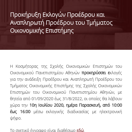
ΔΙΟΙΚΗΣΗ ΤΟΥ ΤΜΗΜΑΤΟΣ
Προκήρυξη Εκλογών Προέδρου και
Αναπληρωτή Προέδρου του Τμήματος
ΓΙΑ ΜΑΘΗΤΕΣ Γ' ΛΥΚΕΙΟΥ
Οικονομικής Επιστήμης
ΑΝΘΡΩΠΙΝΟ ΔΥΝΑΜΙΚΟ
ΜΕΛΗ ΔΕΠ
ΑΦΥΠΗΡΕΤΗΣΑΝΤΑ ΜΕΛΗ ΔΕΠ
Η Κοσμήτορας της Σχολής Οικονομικών Επιστημών του
ΕΠΙΤΙΜΟΙ ΔΙΔΑΚΤΟΡΕΣ
Οικονομικού Πανεπιστημίου Αθηνών
προκηρύσσει
ε
κλογές
για την ανάδειξη Προέδρου και Αναπληρωτή Προέδρου του
ΜΕΤΑΔΙΔΑΚΤΟΡΕΣ
Τμήματος Οικονομικής Επιστήμης της Σχολής Οικονομικών
Επιστημών του Οικονομικού Πανεπιστημίου Αθηνών, με
ΕΙΔΙΚΟ ΠΡΟΣΩΠΙΚΟ
θητεία από 01/09/2020 έως 31/8/2022, οι οποίες θα λάβουν
χώρα την
10
η
Ιουλίου 2020, ημέρα Παρασκευή, από 10:00
ΑΚΑΔΗΜΑΪΚΟΙ ΥΠΟΤΡΟΦΟΙ
έως 16:00
μέσω εκλογικής διαδικασίας με ηλεκτρονική
ψήφο.
ΕΝΤΕΤΑΛΜΕΝΟΙ ΔΙΔΑΣΚΟΝΤΕΣ
Το σχετικό έγγραφο είναι διαθέσιμο
εδώ
.