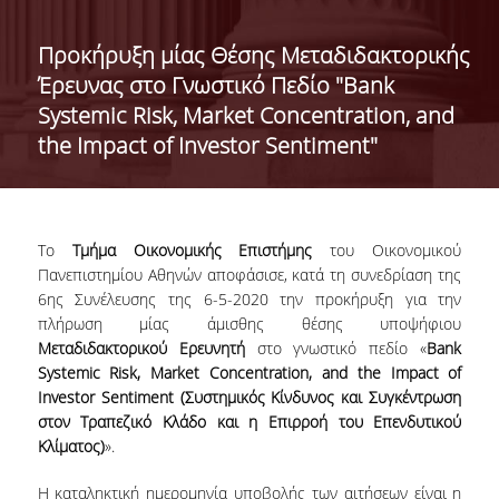
ΔΙΟΙΚΗΣΗ ΤΟΥ ΤΜΗΜΑΤΟΣ
Προκήρυξη μίας Θέσης Μεταδιδακτορικής
Έρευνας στο Γνωστικό Πεδίο "Bank
ΓΙΑ ΜΑΘΗΤΕΣ Γ' ΛΥΚΕΙΟΥ
Systemic Risk, Market Concentration, and
ΑΝΘΡΩΠΙΝΟ ΔΥΝΑΜΙΚΟ
the Impact of Investor Sentiment"
ΜΕΛΗ ΔΕΠ
ΑΦΥΠΗΡΕΤΗΣΑΝΤΑ ΜΕΛΗ ΔΕΠ
Το
Τμήμα Οικονομικής Επιστήμης
του Οικονομικού
ΕΠΙΤΙΜΟΙ ΔΙΔΑΚΤΟΡΕΣ
Πανεπιστημίου Αθηνών αποφάσισε, κατά τη συνεδρίαση της
6
ης
Συνέλευσης της 6-5-2020 την προκήρυξη για την
ΜΕΤΑΔΙΔΑΚΤΟΡΕΣ
πλήρωση μίας άμισθης θέσης υποψήφιου
Μεταδιδακτορικού Ερευνητή
στο γνωστικό πεδίο «
Bank
ΕΙΔΙΚΟ ΠΡΟΣΩΠΙΚΟ
Systemic
Risk
,
Market
Concentration
,
and
the
Impact
of
Investor
Sentiment
(Συστημικός Κίνδυνος και Συγκέντρωση
ΑΚΑΔΗΜΑΪΚΟΙ ΥΠΟΤΡΟΦΟΙ
στον Τραπεζικό Κλάδο και η Επιρροή του Επενδυτικού
Κλίματος)
».
ΕΝΤΕΤΑΛΜΕΝΟΙ ΔΙΔΑΣΚΟΝΤΕΣ
Η καταληκτική ημερομηνία υποβολής των αιτήσεων είναι η