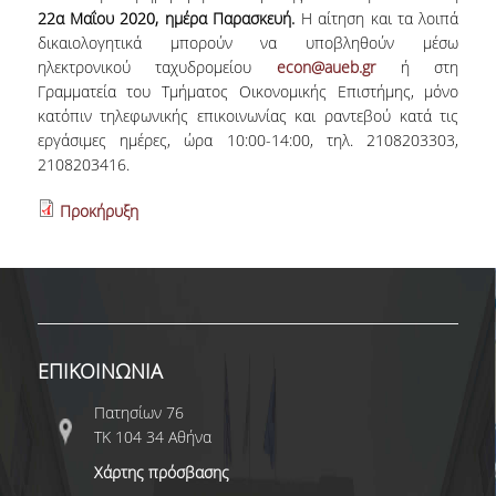
E.ΔΙ.Π.
22
α
Μαΐου 2020, ημέρα Παρασκευή.
Η αίτηση και τα λοιπά
δικαιολογητικά μπορούν να υποβληθούν μέσω
ΕΠΙΣΤΗΜΟΝΙΚΟΙ ΣΥΝΕΡΓΑΤΕΣ
ηλεκτρονικού ταχυδρομείου
econ@aueb.gr
ή στη
Γραμματεία του Τμήματος Οικονομικής Επιστήμης, μόνο
Ε.Τ.Ε.Π
κατόπιν τηλεφωνικής επικοινωνίας και ραντεβού κατά τις
ΔΙΟΙΚΗΤΙΚΟ ΠΡΟΣΩΠΙΚΟ
εργάσιμες ημέρες, ώρα 10:00-14:00, τηλ. 2108203303,
2108203416.
ΜΗΤΡΩΑ
Προκήρυξη
ΠΡΟΠΤΥΧΙΑΚΕΣ ΣΠΟΥΔΕΣ
ΟΔΗΓΟΣ ΣΠΟΥΔΩΝ
ΠΡΟΓΡΑΜΜΑ ΚΑΙ ΚΑΤΕΥΘΥΝΣΕΙΣ ΣΠΟΥΔΩΝ
ΜΑΘΗΜΑΤΑ ΠΡΟΓΡΑΜΜΑΤΟΣ ΣΠΟΥΔΩΝ
ΕΠΙΚΟΙΝΩΝΙΑ
Πατησίων 76
ΜΑΘΗΜΑΤΑ ΕΛΕΥΘΕΡΗΣ ΕΠΙΛΟΓΗΣ ΑΠΟ
ΑΛΛΑ ΤΜΗΜΑΤΑ
ΤΚ 104 34 Αθήνα
Χάρτης πρόσβασης
ΔΗΛΩΣΕΙΣ ΜΑΘΗΜΑΤΩΝ