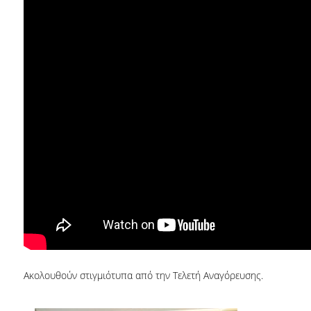
E.ΔΙ.Π.
ΕΠΙΣΤΗΜΟΝΙΚΟΙ ΣΥΝΕΡΓΑΤΕΣ
Ε.Τ.Ε.Π
ΔΙΟΙΚΗΤΙΚΟ ΠΡΟΣΩΠΙΚΟ
ΜΗΤΡΩΑ
ΠΡΟΠΤΥΧΙΑΚΕΣ ΣΠΟΥΔΕΣ
ΟΔΗΓΟΣ ΣΠΟΥΔΩΝ
ΠΡΟΓΡΑΜΜΑ ΚΑΙ ΚΑΤΕΥΘΥΝΣΕΙΣ ΣΠΟΥΔΩΝ
ΜΑΘΗΜΑΤΑ ΠΡΟΓΡΑΜΜΑΤΟΣ ΣΠΟΥΔΩΝ
ΜΑΘΗΜΑΤΑ ΕΛΕΥΘΕΡΗΣ ΕΠΙΛΟΓΗΣ ΑΠΟ
ΑΛΛΑ ΤΜΗΜΑΤΑ
Ακολουθούν στιγμιότυπα από την Τελετή Αναγόρευσης.
ΔΗΛΩΣΕΙΣ ΜΑΘΗΜΑΤΩΝ