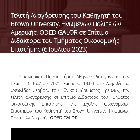
ΔΙΟΙΚΗΣΗ ΤΟΥ ΤΜΗΜΑΤΟΣ
Tελετή Αναγόρευσης του Καθηγητή του
Brown University, Ηνωμένων Πολιτειών
ΓΙΑ ΜΑΘΗΤΕΣ Γ' ΛΥΚΕΙΟΥ
Αμερικής, ODED GALOR σε Επίτιμο
ΑΝΘΡΩΠΙΝΟ ΔΥΝΑΜΙΚΟ
Διδάκτορα του Τμήματος Οικονομικής
Επιστήμης (6 Ιουλίου 2023)
ΜΕΛΗ ΔΕΠ
ΑΦΥΠΗΡΕΤΗΣΑΝΤΑ ΜΕΛΗ ΔΕΠ
ΕΠΙΤΙΜΟΙ ΔΙΔΑΚΤΟΡΕΣ
Το Οικονομικό Πανεπιστήμιο Αθηνών διοργάνωσε την
Πέμπτη 6 Ιουλίου 2023 και ώρα 18:00 στo Αμφιθέατρο
ΜΕΤΑΔΙΔΑΚΤΟΡΕΣ
«Λεωνίδας Ζέρβας» του Εθνικού Ιδρύματος Ερευνών, την
τελετή αναγόρευσης σε Επίτιμο Διδάκτορα του Τμήματος
ΕΙΔΙΚΟ ΠΡΟΣΩΠΙΚΟ
Οικονομικής Επιστήμης, της Σχολής Οικονομικών
Επιστημών, του Καθηγητή του Brown University, Ηνωμένων
ΑΚΑΔΗΜΑΪΚΟΙ ΥΠΟΤΡΟΦΟΙ
Πολιτειών Αμερικής
ODED GALOR
ΕΝΤΕΤΑΛΜΕΝΟΙ ΔΙΔΑΣΚΟΝΤΕΣ