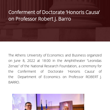
ΔΙΟΙΚΗΣΗ ΤΟΥ ΤΜΗΜΑΤΟΣ
Conferment of Doctorate ‘Honoris Causa’
on Professor Robert J. Barro
ΓΙΑ ΜΑΘΗΤΕΣ Γ' ΛΥΚΕΙΟΥ
ΑΝΘΡΩΠΙΝΟ ΔΥΝΑΜΙΚΟ
ΜΕΛΗ ΔΕΠ
ΑΦΥΠΗΡΕΤΗΣΑΝΤΑ ΜΕΛΗ ΔΕΠ
The Athens University of Economics and Business organized
ΕΠΙΤΙΜΟΙ ΔΙΔΑΚΤΟΡΕΣ
on June 8, 2022 at 18:00 in the Amphitheater “Leonidas
Zervas” of the National Research Foundation, a ceremony for
ΜΕΤΑΔΙΔΑΚΤΟΡΕΣ
the Conferment of Doctorate ‘Honoris Causa’ of
the Department of Economics on Professor
ROBERT J.
ΕΙΔΙΚΟ ΠΡΟΣΩΠΙΚΟ
BARRO
.
ΑΚΑΔΗΜΑΪΚΟΙ ΥΠΟΤΡΟΦΟΙ
ΕΝΤΕΤΑΛΜΕΝΟΙ ΔΙΔΑΣΚΟΝΤΕΣ