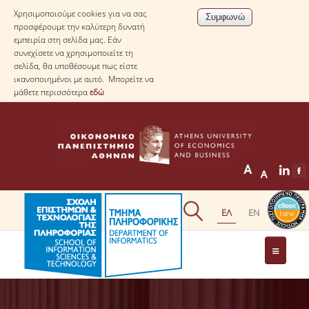
Χρησιμοποιούμε cookies για να σας
προσφέρουμε την καλύτερη δυνατή
εμπειρία στη σελίδα μας. Εάν
συνεχίσετε να χρησιμοποιείτε τη
σελίδα, θα υποθέσουμε πως είστε
ικανοποιημένοι με αυτό. Μπορείτε να
μάθετε περισσότερα
εδώ
ΤΟ ΤΜΗΜΑ
ΜΕ ΜΙΑ ΜΑΤΙΑ