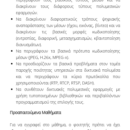
ΚΑΤΑΤΑΚΤΗΡΙΕΣ ΕΞΕΤΑΣΕΙΣ
διακρίνουν τους διάφορους τύπους πολυμεσικών
εφαρμογών.
ΠΡΑΚΤΙΚΗ ΑΣΚΗΣΗ
Να διακρίνουν διαφορετικούς τρόπους ψηφιακής
αναπαράστασης των μέσων (ήχου, εικόνας, βίντεο) και να
ΑΚΑΔΗΜΑΪΚΟΙ ΣΥΜΒΟΥΛΟΙ ΣΠΟΥΔΩΝ
διακρίνουν τις βασικές μορφές κωδικοποίησης
(εντροπίας, διαφορική, μετασχηματισμών, κβαντοποίηση
ΠΙΣΤΟΠΟΙΗΣΗ ΠΑΙΔΑΓΩΓΙΚΗΣ ΚΑΙ ΔΙΔΑΚΤΙΚΗΣ
ΕΠΑΡΚΕΙΑΣ
διανυσμάτων).
Να περιγράφουν τα βασικά πρότυπα κωδικοποίησης
ERASMUS+
μέσων (JPEG, H.26x, MPEG-x).
Να προσδιορίζουν τα βασικά προβλήματα στον τομέα
ΜΕΤΑΠΤΥΧΙΑΚΕΣ ΣΠΟΥΔΕΣ
παροχής ποιότητας υπηρεσιών στα δικτυακά πολυμέσα
και να περιγράφουν τα κύρια πρωτόκολλα που
ΜΕΤΑΠΤΥΧΙΑΚΑ ΠΡΟΓΡΑΜΜΑΤΑ
χρησιμοποιούνται (RTP, RTCP, RTSP, DASH).
Να συνθέτουν δικτυακές πολυμεσικές εφαρμογές με
ΠΜΣ ΣΤΗΝ ΕΠΙΣΤΗΜΗ ΤΩΝ ΥΠΟΛΟΓΙΣΤΩΝ
χρήση τυποποιημένων βιβλιοθηκών και περιβαλλόντων
προγραμματισμού της επιλογής τους.
ΠΜΣ ΣΤΗΝ ΑΝΑΠΤΥΞΗ ΚΑΙ ΑΣΦΑΛΕΙΑ
ΠΛΗΡΟΦΟΡΙΑΚΩΝ ΣΥΣΤΗΜΑΤΩΝ
Προαπαιτούμενα Μαθήματα
ΠΜΣ ΣΤΗΝ ΤΕΧΝΗΤΗ ΝΟΗΜΟΣΥΝΗ ΚΑΙ
Για να εγγραφεί στο μάθημα, ο φοιτητής πρέπει να έχει
ΕΠΙΣΤΗΜΗ ΔΕΔΟΜΕΝΩΝ