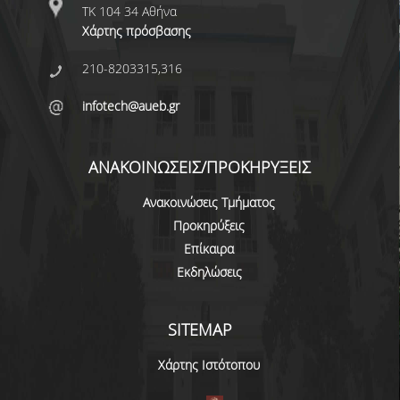
ΤΚ 104 34 Αθήνα
ΜΕΤΑΔΙΔΑΚΤΟΡΙΚΗ ΕΡΕΥΝΑ
Χάρτης πρόσβασης
ΣΤΑΔΙΟΔΡΟΜΙΑ
210-8203315,316
infotech@aueb.gr
ΑΠΟΦΟΙΤΩΝΤΑΣ ΑΠΟ ΤΟ ΤΜΗΜΑ
ΘΕΣΕΙΣ ΕΡΓΑΣΙΑΣ
ΑΝΑΚΟΙΝΩΣΕΙΣ/ΠΡΟΚΗΡΥΞΕΙΣ
ΓΡΑΦΕΙΟ ΔΙΑΣΥΝΔΕΣΗΣ
Ανακοινώσεις Τμήματος
Προκηρύξεις
ΝΕΑ
Επίκαιρα
Εκδηλώσεις
ΑΝΑΚΟΙΝΩΣΕΙΣ
ΝΕΑ ΑΠΟ ΤΟΝ ΚΟΣΜΟ ΤΗΣ ΕΡΕΥΝΑΣ
SITEMAP
ΣΗΜΑΝΤΙΚΕΣ ΔΙΑΚΡΙΣΕΙΣ
Χάρτης Ιστότοπου
ΠΡΟΚΗΡΥΞΕΙΣ ΑΠΟΚΤΗΣΗΣ