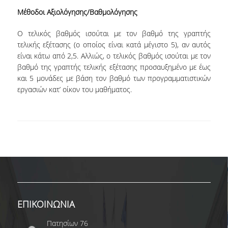
ΔΕΔΟΜΕΝΑ ΠΟΙΟΤΗΤΑΣ
Μέθοδοι Αξιολόγησης/Βαθμολόγησης
ΠΙΣΤΟΠΟΙΗΣΗ
Ο τελικός βαθμός ισούται με τον βαθμό της γραπτής
τελικής εξέτασης (ο οποίος είναι κατά μέγιστο 5), αν αυτός
ΑΞΙΟΛΟΓΗΣΗ
είναι κάτω από 2,5. Αλλιώς, ο τελικός βαθμός ισούται με τον
βαθμό της γραπτής τελικής εξέτασης προσαυξημένο με έως
ΑΠΟ ΠΡΟΠΤΥΧΙΑΚΟΥΣ ΦΟΙΤΗΤΕΣ
και 5 μονάδες με βάση τον βαθμό των προγραμματιστικών
εργασιών κατ’ οίκον του μαθήματος.
ΑΠΟ ΤΕΛΕΙΟΦΟΙΤΟΥΣ
ΕΚΘΕΣΕΙΣ ΕΞΩΤΕΡΙΚΗΣ ΑΞΙΟΛΟΓΗΣΗΣ
ΜΟ.ΔΙ.Π
ΕΡΕΥΝΑ
ΕΡΕΥΝΗΤΙΚΑ ΕΡΓΑΣΤΗΡΙΑ
ΕΡΕΥΝΗΤΙΚΕΣ ΟΜΑΔΕΣ
ΕΠΙΚΟΙΝΩΝΙΑ
ΕΡΕΥΝΗΤΙΚΑ ΕΡΓΑ
Πατησίων 76