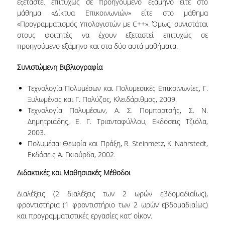
εξεταστεί επιτυχώς σε προηγούμενο εξάμηνο είτε στο
μάθημα «Δίκτυα Επικοινωνιών» είτε στο μάθημα
ΠΜΣ ΣΤΙΣ ΨΗΦΙΑΚΕΣ ΜΕΘΟΔΟΥΣ ΓΙΑ ΤΙΣ
«Προγραμματισμός Υπολογιστών με C++». Όμως, συνιστάται
ΑΝΘΡΩΠΙΣΤΙΚΕΣ ΕΠΙΣΤΗΜΕΣ
στους φοιτητές να έχουν εξεταστεί επιτυχώς σε
προηγούμενο εξάμηνο και στα δύο αυτά μαθήματα.
ΠΜΣ ΣΤΑ ΜΑΘΗΜΑΤΙΚΑ ΑΓΟΡΑΣ &
ΠΑΡΑΓΩΓΗΣ
Συνιστώμενη Βιβλιογραφία
ΔΙΔΑΚΤΟΡΙΚΟ ΠΡΟΓΡΑΜΜΑ
Τεχνολογία Πολυμέσων και Πολυμεσικές Επικοινωνίες, Γ.
Ξυλωμένος και Γ. Πολύζος, Κλειδάριθμος, 2009.
ΣΕΜΙΝΑΡΙΑ & ΕΚΔΗΛΩΣΕΙΣ
Τεχνολογία Πολυμέσων, A. Σ. Πομπορτσής, Σ. Ν.
Δημητριάδης, Ε. Γ. Τριανταφύλλου, Εκδόσεις Τζιόλα,
ΔΙΑΚΕΚΡΙΜΕΝΕΣ ΟΜΙΛΙΕΣ
2003.
Πολυμέσα: Θεωρία και Πράξη, R. Steinmetz, K. Nahrstedt,
ΟΡΚΟΜΩΣΙΕΣ
Εκδόσεις A. Γκιούρδα, 2002.
ΔΙΑΣΦΑΛΙΣΗ ΠΟΙΟΤΗΤΑΣ
Διδακτικές και Μαθησιακές Μέθοδοι
Διαλέξεις (2 διαλέξεις των 2 ωρών εβδομαδιαίως),
ΠΟΛΙΤΙΚΗ ΠΟΙΟΤΗΤΑΣ
φροντιστήρια (1 φροντιστήριο των 2 ωρών εβδομαδιαίως)
ΣΤΡΑΤΗΓΙΚΗ ΠΠΣ
και προγραμματιστικές εργασίες κατ’ οίκον.