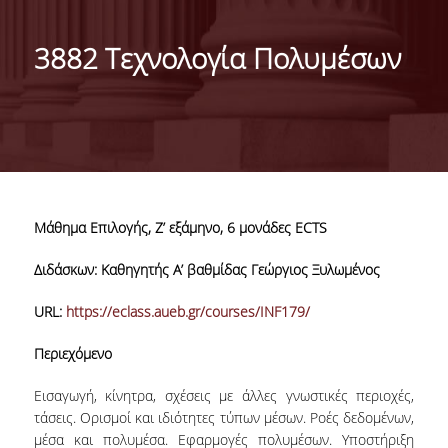
ΑΠΟΣΤΟΛΗ ΤΟΥ ΤΜΗΜΑΤΟΣ
3882 Τεχνολογία Πολυμέσων
ΔΙΟΙΚΗΣΗ ΤΟΥ ΤΜΗΜΑΤΟΣ
ΟΡΓΑΝΩΣΗ
ΤΟΜΕΑΣ Α
ΤΟΜΕΑΣ Β
Μάθημα Επιλογής, Ζ’ εξάμηνο, 6 μονάδες ECTS
ΤΟΜΕΑΣ Γ
Διδάσκων: Καθηγητής Α’ βαθμίδας Γεώργιος Ξυλωμένος
ΑΝΘΡΩΠΙΝΟ ΔΥΝΑΜΙΚΟ
URL:
https://eclass.aueb.gr/courses/INF179/
ΚΑΘΗΓΗΤΕΣ
Περιεχόμενο
ΕΡΓΑΣΤΗΡΙΑΚΟ ΔΙΔΑΚΤΙΚΟ ΠΡΟΣΩΠΙΚΟ
(Ε.ΔΙ.Π.)
Εισαγωγή, κίνητρα, σχέσεις με άλλες γνωστικές περιοχές,
τάσεις. Ορισμοί και ιδιότητες τύπων μέσων. Ροές δεδομένων,
ΕΙΔΙΚΟ ΤΕΧΝΙΚΟ ΚΑΙ ΕΡΓΑΣΤΗΡΙΑΚΟ
μέσα και πολυμέσα. Εφαρμογές πολυμέσων. Υποστήριξη