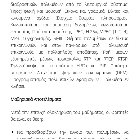
ΠΡΟΣΩΠΙΚΟ (Ε.Τ.Ε.Π.)
διαδραστικών πολυμέσων από το λειτουργικό σύστημα.
Ήχος: φωνή και μουσική. Εικόνα και γραφικά. Βίντεο και
ΥΠΟΨΗΦΙΟΙ ΔΙΔΑΚΤΟΡΕΣ.
κινούμενα σχέδια. Στοιχεία θεωρίας πληροφορίας.
Κωδικοποίηση και συμπίεση δεδομένων, κωδικοποίηση
ΔΙΟΙΚΗΤΙΚΟ ΠΡΟΣΩΠΙΚΟ
εντροπίας. Πρότυπα συμπίεσης: JPEG, H.26x, MPEG (1, 2, 4),
MP3. Συγχρονισμός, SMIL. Θέματα πολυμέσων σε δίκτυα
ΜΗΤΡΩΑ
επικοινωνιών και στον παγκόσμιο ιστό. Πολυμεσική
ΠΡΟΠΤΥΧΙΑΚΕΣ ΣΠΟΥΔΕΣ
επικοινωνία με πολλαπλούς αποδέκτες. Ροή μέσων,
εξυπηρετητές μέσων, πρωτόκολλα RTP και RTCP, RTSP.
ΠΡΟΓΡΑΜΜΑ ΣΠΟΥΔΩΝ
Τηλεδιάσκεψη με τα πρότυπα H.32x και SIP. Ποιότητα
υπηρεσιών. Διαχείριση ψηφιακών δικαιωμάτων (DRM).
ΟΔΗΓΟΣ ΣΠΟΥΔΩΝ
Προγραμματισμός πολυμεσικών εφαρμογών. Πολυμέσα εν
κινήσει.
ΜΑΘΗΜΑΤΑ
Μαθησιακά Αποτελέσματα
ΜΑΘΗΜΑΤΑ ΠΡΟΓΡΑΜΜΑΤΟΣ ΣΠΟΥΔΩΝ
Μετά την επιτυχή ολοκλήρωση του μαθήματος, οι φοιτητές
ΜΑΘΗΜΑΤΑ ΕΛΕΥΘΕΡΗΣ ΕΠΙΛΟΓΗΣ
θα είναι σε θέση:
ΕΚΠΑΙΔΕΥΤΙΚΑ ΕΡΓΑΣΤΗΡΙΑ
Να προσδιορίζουν την έννοια των πολυμέσων, να
περιγράφουν τους βασικούς τύπους μέσων και να