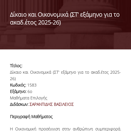
ΔΙΟΙΚΗΣΗ ΤΟΥ ΤΜΗΜΑΤΟΣ
Δίκαιο και Οικονομικά (ΣΤ' εξάμηνο για το
ακαδ.έτος 2025-26)
ΓΙΑ ΜΑΘΗΤΕΣ Γ' ΛΥΚΕΙΟΥ
ΑΝΘΡΩΠΙΝΟ ΔΥΝΑΜΙΚΟ
ΜΕΛΗ ΔΕΠ
ΑΦΥΠΗΡΕΤΗΣΑΝΤΑ ΜΕΛΗ ΔΕΠ
Τίτλος:
ΕΠΙΤΙΜΟΙ ΔΙΔΑΚΤΟΡΕΣ
Δίκαιο και Οικονομικά (ΣΤ' εξάμηνο για το ακαδ.έτος 2025-
26)
ΜΕΤΑΔΙΔΑΚΤΟΡΕΣ
Κωδικός:
1583
Εξάμηνο:
6ο
ΕΙΔΙΚΟ ΠΡΟΣΩΠΙΚΟ
Μαθήματα Επιλογής
Διδάσκων:
ΣΑΡΑΝΤΙΔΗΣ ΒΑΣΙΛΕΙΟΣ
ΑΚΑΔΗΜΑΪΚΟΙ ΥΠΟΤΡΟΦΟΙ
Περιγραφή Μαθήματος
ΕΝΤΕΤΑΛΜΕΝΟΙ ΔΙΔΑΣΚΟΝΤΕΣ
Η Οικονομική προσέγγιση στην ανθρώπινη συμπεριφορά.