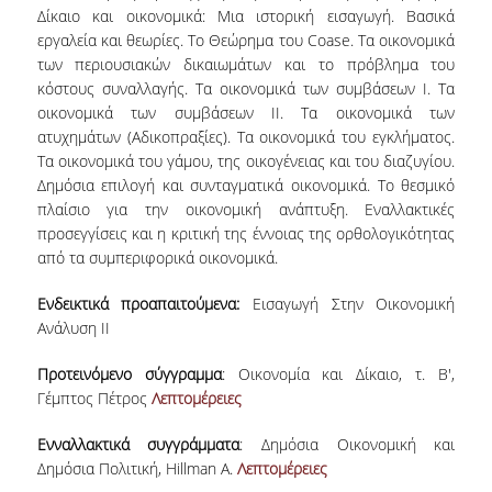
E.ΔΙ.Π.
Δίκαιο και οικονομικά: Μια ιστορική εισαγωγή. Βασικά
εργαλεία και θεωρίες. Το Θεώρημα του Coase. Τα οικονομικά
ΕΠΙΣΤΗΜΟΝΙΚΟΙ ΣΥΝΕΡΓΑΤΕΣ
των περιουσιακών δικαιωμάτων και το πρόβλημα του
κόστους συναλλαγής. Τα οικονομικά των συμβάσεων Ι. Τα
Ε.Τ.Ε.Π
οικονομικά των συμβάσεων ΙΙ. Τα οικονομικά των
ΔΙΟΙΚΗΤΙΚΟ ΠΡΟΣΩΠΙΚΟ
ατυχημάτων (Αδικοπραξίες). Τα οικονομικά του εγκλήματος.
Τα οικονομικά του γάμου, της οικογένειας και του διαζυγίου.
ΜΗΤΡΩΑ
Δημόσια επιλογή και συνταγματικά οικονομικά. Το θεσμικό
πλαίσιο για την οικονομική ανάπτυξη. Εναλλακτικές
ΠΡΟΠΤΥΧΙΑΚΕΣ ΣΠΟΥΔΕΣ
προσεγγίσεις και η κριτική της έννοιας της ορθολογικότητας
από τα συμπεριφορικά οικονομικά.
ΟΔΗΓΟΣ ΣΠΟΥΔΩΝ
Ενδεικτικά προαπαιτούμενα:
Εισαγωγή Στην Οικονομική
ΠΡΟΓΡΑΜΜΑ ΚΑΙ ΚΑΤΕΥΘΥΝΣΕΙΣ ΣΠΟΥΔΩΝ
Ανάλυση ΙΙ
ΜΑΘΗΜΑΤΑ ΠΡΟΓΡΑΜΜΑΤΟΣ ΣΠΟΥΔΩΝ
Προτεινόμενο σύγγραμμα
: Οικονομία και Δίκαιο, τ. Β',
Γέμπτος Πέτρος
Λεπτομέρειες
ΜΑΘΗΜΑΤΑ ΕΛΕΥΘΕΡΗΣ ΕΠΙΛΟΓΗΣ ΑΠΟ
ΑΛΛΑ ΤΜΗΜΑΤΑ
Ενναλλακτικά συγγράμματα
: Δημόσια Οικονομική και
Δημόσια Πολιτική, Hillman A.
Λεπτομέρειες
ΔΗΛΩΣΕΙΣ ΜΑΘΗΜΑΤΩΝ