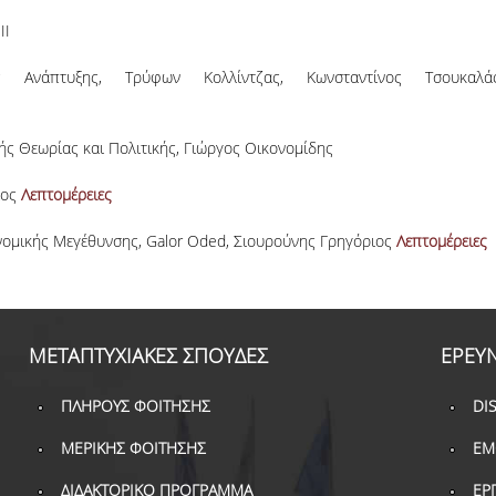
(ΚΩΔ. ΑΠΕΛΛΑ:
ΙΙ
APP53813)
ς Aνάπτυξης, Τρύφων Κολλίντζας, Κωνσταντίνος Τσουκαλά
ής Θεωρίας και Πολιτικής, Γιώργος Οικονομίδης
ος
Λεπτομέρειες
υνσης, Galor Oded, Σιουρούνης Γρηγόριος
Λεπτομέρειες
ΜΕΤΑΠΤΥΧΙΑΚΕΣ ΣΠΟΥΔΕΣ
ΕΡΕΥ
ΠΛΗΡΟΥΣ ΦΟΙΤΗΣΗΣ
DI
ΜΕΡΙΚΗΣ ΦΟΙΤΗΣΗΣ
ΕΜ
ΔΙΔΑΚΤΟΡΙΚΟ ΠΡΟΓΡΑΜΜΑ
ΕΡ