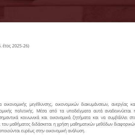
26-06-2026
. έτος 2025-26)
Διεξαγωγή
Επιστημονικών
Oi επιστημονικές διαλέξεις τ
Διαλέξεων
υποψηφίων για την πλήρωση μί
Υποψηφίων για την
(1) θέσης μέλους Δ.Ε.Π. στη βαθμί
Πλήρωση Μίας (1)
του Αναπληρωτή Καθηγητή 
Θέσης Μέλους
γνωστικό αντικείμενο "Οικονομι
Δ.Ε.Π. στη Βαθμίδα
Επιστήμη με Έμφαση σ
του Αναπληρωτή
ΠΕΡΙΣΣΟΤΕΡΑ
Μικροοικονομική" (ΚΩΔ. ΑΠΕΛΛ
Καθηγητή με
APP53813), επί κοινού θέματος, 
Γνωστικό
 οικονομικής μεγέθυνσης, οικονομικών διακυμάνσεων, ανεργίας κα
οποίο σχετίζεται με το γνωστικό
Αντικείμενο
ομικής πολιτικής. Μέσα από τα υποδείγματα αυτά αναδεικνύεται 
"Οικονομική
σημαντικά κοινωνικά και οικονομικά ζητήματα και να συμβάλλει στ
Επιστήμη με
εια του μαθήματος διδάσκεται η χρήση μαθηματικών μεθόδων διαφορικώ
Έμφαση στη
οποιούνται ευρέως στην οικονομική ανάλυση.
Μικροοικονομική"