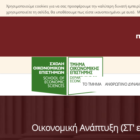
Χρησιμοποιούμε cookies για να σας προσφέρουμε την καλύτερη δυνατή εμπειρία
χρησιμοποιείτε τη σελίδα, θα υποθέσουμε πως είστε ικανοποιημένοι με αυτό. 
ΤΟ TΜΗΜΑ
ΑΝΘΡΩΠΙΝΟ ΔΥΝΑΜ
Οικονομική Ανάπτυξη (ΣΤ' ε